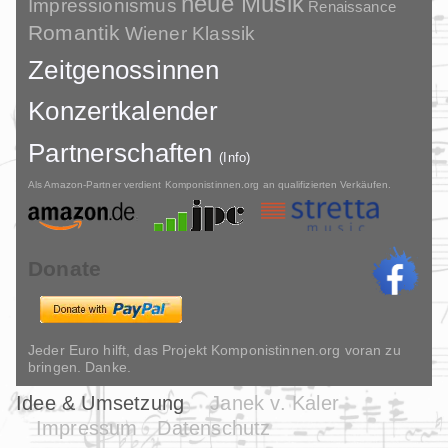
neue Musik
Impressionismus
Renaissance
Romantik
Wiener Klassik
Zeitgenossinnen
Konzertkalender
Partnerschaften
(Info)
Als Amazon-Partner verdient Komponistinnen.org an qualifizierten Verkäufen.
Donate
Jeder Euro hilft, das Projekt Komponistinnen.org voran zu
bringen. Danke.
Idee & Umsetzung
Janek v. Kaler
Impressum
Datenschutz