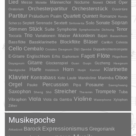
Lied
Oper
Messe
Männerchor
Nocturne
Oktett
Motette
Nonett
Orchesterpartitur
Orchesterstück
Oratorium
Ouvertüre
Partitur
Quartett
Quintett
Präludium
Psalm
Romanze
Rondo
Sopran
Sonate
Solo
Sextett
Septett
Serenade
Scherzo
Sinfonietta
Stück
Stimmen
Suite
Tenor
Symphonie
Symphonische Dichtung
Trio
Akkordeon
Variationen
Toccata
Walzer
Bajan
Bassetthorn
Bläser
Blockflöte
Bassklarinette
Bassflöte
Carillon
Celesta
Cello
Cembalo
Dizi
Doppeltrichtertrompete
Crotales
Daegeum
Djembé
Flöte
Fagott
E-Gitarre
Englischhorn
Erhu
Euphonium
Flügelhorn
Gitarre
Glockenspiel
Guzheng
Gayageum
Guan
Guqin
Haegeum
Klarinette
Harfe
Horn
Handglocke
Holzblock
Huqin
Kannel
Klavier
Kontrabass
Oboe
Marimba
Laute
Mandoline
Koto
Orgel
Percussion
Posaune
Pauke
Pipa
Saenghwang
Streicher
Saxophon
Trompete
Tuba
Sheng
Shō
Theremin
Violine
Viola
Vibraphon
Viola da Gamba
Xylophon
Waterphone
Zither
Musikepoche
Barock
Expressionismus
Gregorianik
Akkadzeit