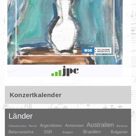
Konzertkalender
Länder
Australien
Argentinien
Armenien
Akkadisches Reich
Belarus
Brasilien
Belarussiche SSR
Bulgarien
Belgien