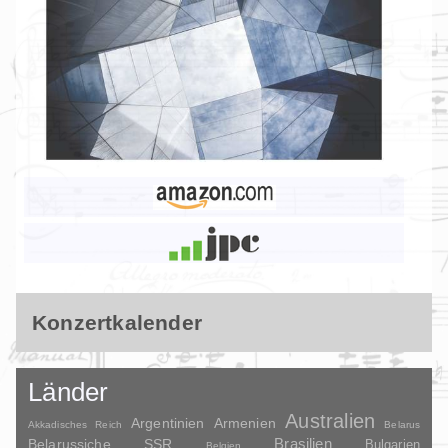
Konzertkalender
Länder
Australien
Argentinien
Armenien
Akkadisches Reich
Belarus
Brasilien
Belarussiche SSR
Bulgarien
Belgien