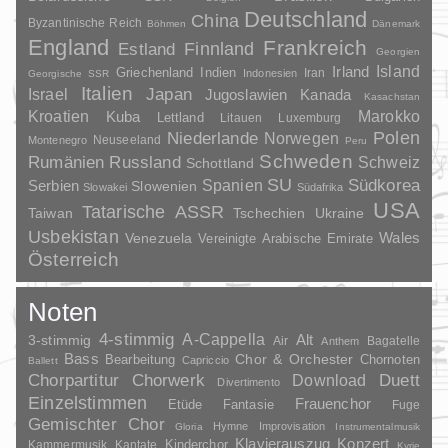
Deutschland
China
Byzantinische Reich
Böhmen
Dänemark
England
Frankreich
Finnland
Estland
Georgien
Irland
Island
Griechenland
Indien
Indonesien
Iran
Georgische SSR
Italien
Japan
Israel
Jugoslawien
Kanada
Kasachstan
Kroatien
Marokko
Kuba
Lettland
Litauen
Luxemburg
Polen
Niederlande
Norwegen
Neuseeland
Montenegro
Peru
Schweden
Rumänien
Russland
Schweiz
Schottland
SU
Spanien
Südkorea
Serbien
Slowenien
Slowakei
Südafrika
USA
Tatarische ASSR
Taiwan
Tschechien
Ukraine
Usbekistan
Wales
Venezuela
Vereinigte Arabische Emirate
Österreich
Noten
4-stimmig
A-Cappella
3-stimmig
Alt
Air
Bagatelle
Anthem
Bass
Chor & Orchester
Chornoten
Bearbeitung
Capriccio
Ballett
Duett
Chorpartitur
Chorwerk
Download
Divertimento
Einzelstimmen
Frauenchor
Fantasie
Etüde
Fuge
Gemischter Chor
Hymne
Improvisation
Gloria
Instrumentalmusik
Klavierauszug
Konzert
Kinderchor
Kammermusik
Kantate
Kyrie