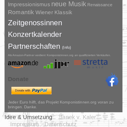
neue Musik
Impressionismus
Renaissance
Romantik
Wiener Klassik
Zeitgenossinnen
Konzertkalender
Partnerschaften
(Info)
Als Amazon-Partner verdient Komponistinnen.org an qualifizierten Verkäufen.
Donate
Jeder Euro hilft, das Projekt Komponistinnen.org voran zu
bringen. Danke.
Idee & Umsetzung
Janek v. Kaler
Impressum
Datenschutz