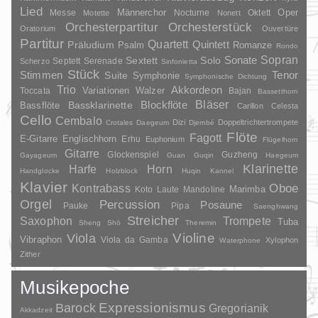
Lied
Oper
Messe
Männerchor
Nocturne
Oktett
Motette
Nonett
Orchesterpartitur
Orchesterstück
Oratorium
Ouvertüre
Partitur
Quartett
Quintett
Präludium
Psalm
Romanze
Rondo
Sopran
Sonate
Solo
Sextett
Septett
Serenade
Scherzo
Sinfonietta
Stück
Stimmen
Suite
Tenor
Symphonie
Symphonische Dichtung
Trio
Akkordeon
Variationen
Toccata
Walzer
Bajan
Bassetthorn
Bläser
Blockflöte
Bassklarinette
Bassflöte
Carillon
Celesta
Cello
Cembalo
Dizi
Doppeltrichtertrompete
Crotales
Daegeum
Djembé
Flöte
Fagott
E-Gitarre
Englischhorn
Erhu
Euphonium
Flügelhorn
Gitarre
Glockenspiel
Guzheng
Gayageum
Guan
Guqin
Haegeum
Klarinette
Harfe
Horn
Handglocke
Holzblock
Huqin
Kannel
Klavier
Kontrabass
Oboe
Marimba
Laute
Mandoline
Koto
Orgel
Percussion
Posaune
Pauke
Pipa
Saenghwang
Streicher
Saxophon
Trompete
Tuba
Sheng
Shō
Theremin
Violine
Viola
Vibraphon
Viola da Gamba
Xylophon
Waterphone
Zither
Musikepoche
Barock
Expressionismus
Gregorianik
Akkadzeit