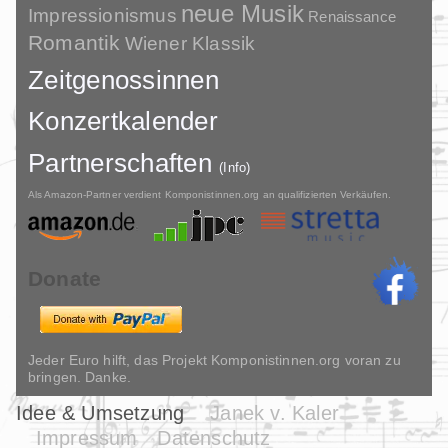
neue Musik
Impressionismus
Renaissance
Romantik
Wiener Klassik
Zeitgenossinnen
Konzertkalender
Partnerschaften
(Info)
Als Amazon-Partner verdient Komponistinnen.org an qualifizierten Verkäufen.
Donate
Jeder Euro hilft, das Projekt Komponistinnen.org voran zu
bringen. Danke.
Idee & Umsetzung
Janek v. Kaler
Impressum
Datenschutz