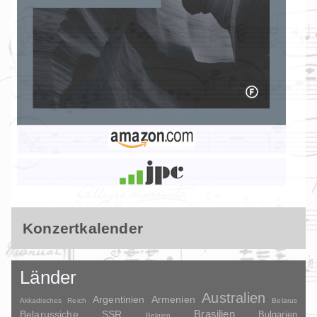
Konzertkalender
Länder
Australien
Argentinien
Armenien
Akkadisches Reich
Belarus
Brasilien
Belarussiche SSR
Bulgarien
Belgien