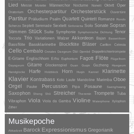
Lied
Oper
Messe
Männerchor
Nocturne
Oktett
Motette
Nonett
Orchesterpartitur
Orchesterstück
Oratorium
Ouvertüre
Partitur
Quartett
Quintett
Präludium
Psalm
Romanze
Rondo
Sopran
Sonate
Solo
Sextett
Septett
Serenade
Scherzo
Sinfonietta
Stück
Stimmen
Suite
Tenor
Symphonie
Symphonische Dichtung
Trio
Akkordeon
Variationen
Toccata
Walzer
Bajan
Bassetthorn
Bläser
Blockflöte
Bassklarinette
Bassflöte
Carillon
Celesta
Cello
Cembalo
Dizi
Doppeltrichtertrompete
Crotales
Daegeum
Djembé
Flöte
Fagott
E-Gitarre
Englischhorn
Erhu
Euphonium
Flügelhorn
Gitarre
Glockenspiel
Guzheng
Gayageum
Guan
Guqin
Haegeum
Klarinette
Harfe
Horn
Handglocke
Holzblock
Huqin
Kannel
Klavier
Kontrabass
Oboe
Marimba
Laute
Mandoline
Koto
Orgel
Percussion
Posaune
Pauke
Pipa
Saenghwang
Streicher
Saxophon
Trompete
Tuba
Sheng
Shō
Theremin
Violine
Viola
Vibraphon
Viola da Gamba
Xylophon
Waterphone
Zither
Musikepoche
Barock
Expressionismus
Gregorianik
Akkadzeit