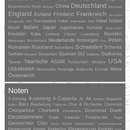
Deutschland
China
Byzantinische Reich
Böhmen
Dänemark
England
Frankreich
Finnland
Estland
Georgien
Irland
Island
Griechenland
Indien
Indonesien
Iran
Georgische SSR
Italien
Japan
Israel
Jugoslawien
Kanada
Kasachstan
Kroatien
Marokko
Kuba
Lettland
Litauen
Luxemburg
Polen
Niederlande
Norwegen
Neuseeland
Montenegro
Peru
Schweden
Rumänien
Russland
Schweiz
Schottland
SU
Spanien
Südkorea
Serbien
Slowenien
Slowakei
Südafrika
USA
Tatarische ASSR
Taiwan
Tschechien
Ukraine
Usbekistan
Wales
Venezuela
Vereinigte Arabische Emirate
Österreich
Noten
4-stimmig
A-Cappella
3-stimmig
Alt
Air
Bagatelle
Anthem
Bass
Chor & Orchester
Chornoten
Bearbeitung
Capriccio
Ballett
Duett
Chorpartitur
Chorwerk
Download
Divertimento
Einzelstimmen
Frauenchor
Fantasie
Etüde
Fuge
Gemischter Chor
Hymne
Improvisation
Gloria
Instrumentalmusik
Klavierauszug
Konzert
Kinderchor
Kammermusik
Kantate
Kyrie