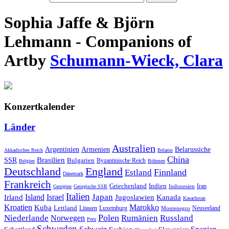
Sophia Jaffe & Björn
Lehmann - Companions of
Art
by
Schumann-Wieck, Clara
Konzertkalender
Länder
Australien
Armenien
Belarussiche
Argentinien
Akkadisches Reich
Belarus
China
SSR
Brasilien
Bulgarien
Byzantinische Reich
Belgien
Böhmen
Deutschland
England
Finnland
Estland
Dänemark
Frankreich
Griechenland
Indien
Indonesien
Iran
Georgien
Georgische SSR
Italien
Japan
Irland
Island
Israel
Jugoslawien
Kanada
Kasachstan
Kroatien
Marokko
Kuba
Lettland
Litauen
Luxemburg
Neuseeland
Montenegro
Polen
Rumänien
Niederlande
Russland
Norwegen
Peru
Schweden