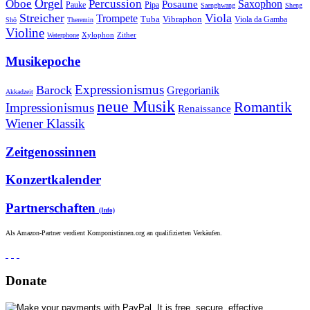
Orgel
Oboe
Percussion
Saxophon
Posaune
Pauke
Pipa
Saenghwang
Sheng
Streicher
Viola
Trompete
Tuba
Vibraphon
Viola da Gamba
Shō
Theremin
Violine
Zither
Waterphone
Xylophon
Musikepoche
Expressionismus
Barock
Gregorianik
Akkadzeit
neue Musik
Romantik
Impressionismus
Renaissance
Wiener Klassik
Zeitgenossinnen
Konzertkalender
Partnerschaften
(Info)
Als Amazon-Partner verdient Komponistinnen.org an qualifizierten Verkäufen.
Donate