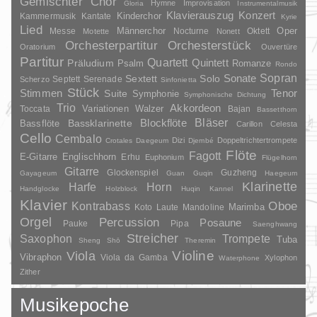
Gemischter Chor
Hymne
Improvisation
Gloria
Instrumentalmusik
Klavierauszug
Konzert
Kinderchor
Kammermusik
Kantate
Kyrie
Lied
Oper
Messe
Männerchor
Nocturne
Oktett
Motette
Nonett
Orchesterpartitur
Orchesterstück
Oratorium
Ouvertüre
Partitur
Quartett
Quintett
Präludium
Psalm
Romanze
Rondo
Sopran
Sonate
Solo
Sextett
Septett
Serenade
Scherzo
Sinfonietta
Stück
Stimmen
Suite
Tenor
Symphonie
Symphonische Dichtung
Trio
Akkordeon
Variationen
Toccata
Walzer
Bajan
Bassetthorn
Bläser
Blockflöte
Bassklarinette
Bassflöte
Carillon
Celesta
Cello
Cembalo
Dizi
Doppeltrichtertrompete
Crotales
Daegeum
Djembé
Flöte
Fagott
E-Gitarre
Englischhorn
Erhu
Euphonium
Flügelhorn
Gitarre
Glockenspiel
Guzheng
Gayageum
Guan
Guqin
Haegeum
Klarinette
Harfe
Horn
Handglocke
Holzblock
Huqin
Kannel
Klavier
Kontrabass
Oboe
Marimba
Laute
Mandoline
Koto
Orgel
Percussion
Posaune
Pauke
Pipa
Saenghwang
Streicher
Saxophon
Trompete
Tuba
Sheng
Shō
Theremin
Violine
Viola
Vibraphon
Viola da Gamba
Xylophon
Waterphone
Zither
Musikepoche