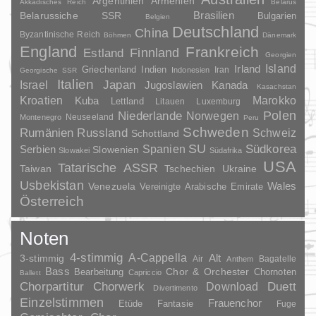
Argentinien
Armenien
Akkadisches Reich
Belarus
Brasilien
Belarussiche SSR
Bulgarien
Belgien
Deutschland
China
Byzantinische Reich
Böhmen
Dänemark
England
Frankreich
Finnland
Estland
Georgien
Irland
Island
Griechenland
Indien
Indonesien
Iran
Georgische SSR
Italien
Japan
Israel
Jugoslawien
Kanada
Kasachstan
Kroatien
Marokko
Kuba
Lettland
Litauen
Luxemburg
Polen
Niederlande
Norwegen
Neuseeland
Montenegro
Peru
Schweden
Rumänien
Russland
Schweiz
Schottland
SU
Spanien
Südkorea
Serbien
Slowenien
Slowakei
Südafrika
USA
Tatarische ASSR
Taiwan
Tschechien
Ukraine
Usbekistan
Wales
Venezuela
Vereinigte Arabische Emirate
Österreich
Noten
4-stimmig
A-Cappella
3-stimmig
Alt
Air
Bagatelle
Anthem
Bass
Chor & Orchester
Chornoten
Bearbeitung
Capriccio
Ballett
Duett
Chorpartitur
Chorwerk
Download
Divertimento
Einzelstimmen
Frauenchor
Fantasie
Etüde
Fuge