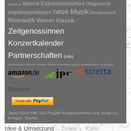
Barock
Expressionismus
Gregorianik
Akkadzeit
neue Musik
Impressionismus
Renaissance
Romantik
Wiener Klassik
Zeitgenossinnen
Konzertkalender
Partnerschaften
(Info)
Als Amazon-Partner verdient Komponistinnen.org an qualifizierten Verkäufen.
Donate
Jeder Euro hilft, das Projekt Komponistinnen.org voran zu
bringen. Danke.
Idee & Umsetzung
Janek v. Kaler