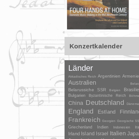
Konzertkalender
Länder
Argentinien
Armeni
Akkadisches Reich
Australien
Belar
Brasili
Belarussiche SSR
Belgien
Bulgarien
Byzantinische Reich
Böhm
Deutschland
China
Dänema
England
Finnlan
Estland
Frankreich
Georgien
Georgische S
Griechenland
Indien
Indonesien
Ir
Italien
Japa
Irland
Island
Israel