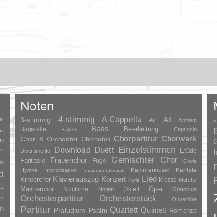
Noten
en
4-stimmig
A-Cappella
3-stimmig
Alt
Air
Anthem
A
Bass
Bagatelle
Bearbeitung
Capriccio
Ballett
us
Chorpartitur
Chorwerk
Chor & Orchester
en
Chornoten
G
Duett
Einzelstimmen
Download
en
Etüde
Divertimento
Gemischter Chor
Frauenchor
Fantasie
Fuge
Gloria
rk
Kammermusik
Kantate
Hymne
Improvisation
Instrumentalmusik
d
Lied
Klavierauszug
Konzert
Kinderchor
Messe
Motette
Kyrie
Oper
SR
Männerchor
Nocturne
Oktett
Nonett
Oratorium
Orchesterpartitur
Orchesterstück
an
Ouvertüre
n
Partitur
Quartett
Quintett
Präludium
Psalm
Romanze