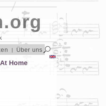
.org
k
ten
Über uns
 At Home