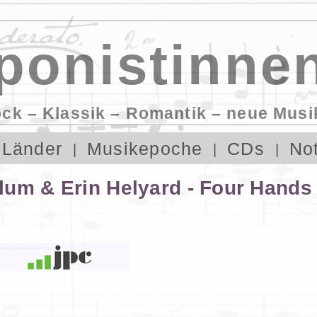
onistinnen
ock – Klassik – Romantik – neue Musi
Länder
Musikepoche
CDs
No
lum & Erin Helyard - Four Hands