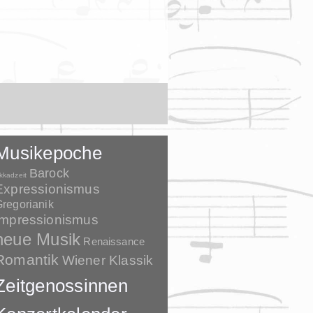
Musikepoche
Barock
kkadzeit
Expressionismus
regorianik
Impressionismus
neue Musik
Renaissance
Romantik
Wiener Klassik
Zeitgenossinnen