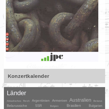
Konzertkalender
Länder
Australien
Argentinien
Armenien
Akkadisches Reich
Belarus
Brasilien
Belarussiche SSR
Bulgarien
Belgien