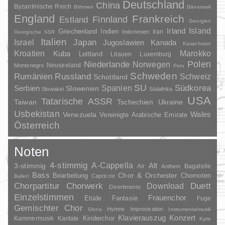
Deutschland
China
Byzantinische Reich
Böhmen
Dänemark
England
Frankreich
Finnland
Estland
Georgien
Irland
Island
Griechenland
Indien
Indonesien
Iran
Georgische SSR
Italien
Japan
Israel
Jugoslawien
Kanada
Kasachstan
Kroatien
Marokko
Kuba
Lettland
Litauen
Luxemburg
Polen
Niederlande
Norwegen
Neuseeland
Montenegro
Peru
Schweden
Rumänien
Russland
Schweiz
Schottland
SU
Spanien
Südkorea
Serbien
Slowenien
Slowakei
Südafrika
USA
Tatarische ASSR
Taiwan
Tschechien
Ukraine
Usbekistan
Wales
Venezuela
Vereinigte Arabische Emirate
Österreich
Noten
4-stimmig
A-Cappella
3-stimmig
Alt
Air
Bagatelle
Anthem
Bass
Chor & Orchester
Chornoten
Bearbeitung
Capriccio
Ballett
Duett
Chorpartitur
Chorwerk
Download
Divertimento
Einzelstimmen
Frauenchor
Fantasie
Etüde
Fuge
Gemischter Chor
Hymne
Improvisation
Gloria
Instrumentalmusik
Klavierauszug
Konzert
Kinderchor
Kammermusik
Kantate
Kyrie