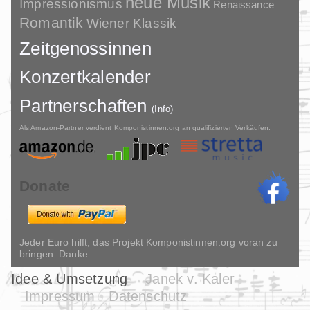
neue Musik
Impressionismus
Renaissance
Romantik
Wiener Klassik
Zeitgenossinnen
Konzertkalender
Partnerschaften
(Info)
Als Amazon-Partner verdient Komponistinnen.org an qualifizierten Verkäufen.
Donate
Jeder Euro hilft, das Projekt Komponistinnen.org voran zu
bringen. Danke.
Idee & Umsetzung
Janek v. Kaler
Impressum
Datenschutz