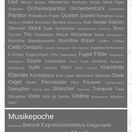
Lied
Oper
Messe
Männerchor
Nocturne
Oktett
Motette
Nonett
Orchesterpartitur
Orchesterstück
Oratorium
Ouvertüre
Partitur
Quartett
Quintett
Präludium
Psalm
Romanze
Rondo
Sopran
Sonate
Solo
Sextett
Septett
Serenade
Scherzo
Sinfonietta
Stück
Stimmen
Suite
Tenor
Symphonie
Symphonische Dichtung
Trio
Akkordeon
Variationen
Toccata
Walzer
Bajan
Bassetthorn
Bläser
Blockflöte
Bassklarinette
Bassflöte
Carillon
Celesta
Cello
Cembalo
Dizi
Doppeltrichtertrompete
Crotales
Daegeum
Djembé
Flöte
Fagott
E-Gitarre
Englischhorn
Erhu
Euphonium
Flügelhorn
Gitarre
Glockenspiel
Guzheng
Gayageum
Guan
Guqin
Haegeum
Klarinette
Harfe
Horn
Handglocke
Holzblock
Huqin
Kannel
Klavier
Kontrabass
Oboe
Marimba
Laute
Mandoline
Koto
Orgel
Percussion
Posaune
Pauke
Pipa
Saenghwang
Streicher
Saxophon
Trompete
Tuba
Sheng
Shō
Theremin
Violine
Viola
Vibraphon
Viola da Gamba
Xylophon
Waterphone
Zither
Musikepoche
Barock
Expressionismus
Gregorianik
Akkadzeit