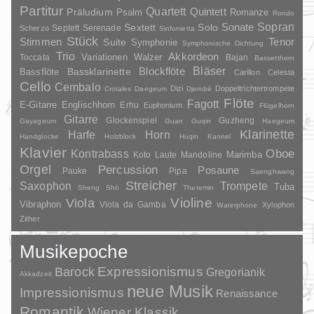
Partitur
Quartett
Quintett
Präludium
Psalm
Romanze
Rondo
Sopran
Sonate
Solo
Sextett
Septett
Serenade
Scherzo
Sinfonietta
Stück
Stimmen
Suite
Tenor
Symphonie
Symphonische Dichtung
Trio
Akkordeon
Variationen
Toccata
Walzer
Bajan
Bassetthorn
Bläser
Blockflöte
Bassklarinette
Bassflöte
Carillon
Celesta
Cello
Cembalo
Dizi
Doppeltrichtertrompete
Crotales
Daegeum
Djembé
Flöte
Fagott
E-Gitarre
Englischhorn
Erhu
Euphonium
Flügelhorn
Gitarre
Glockenspiel
Guzheng
Gayageum
Guan
Guqin
Haegeum
Klarinette
Harfe
Horn
Handglocke
Holzblock
Huqin
Kannel
Klavier
Kontrabass
Oboe
Marimba
Laute
Mandoline
Koto
Orgel
Percussion
Posaune
Pauke
Pipa
Saenghwang
Streicher
Saxophon
Trompete
Tuba
Sheng
Shō
Theremin
Violine
Viola
Vibraphon
Viola da Gamba
Xylophon
Waterphone
Zither
Musikepoche
Barock
Expressionismus
Gregorianik
Akkadzeit
neue Musik
Impressionismus
Renaissance
Romantik
Wiener Klassik