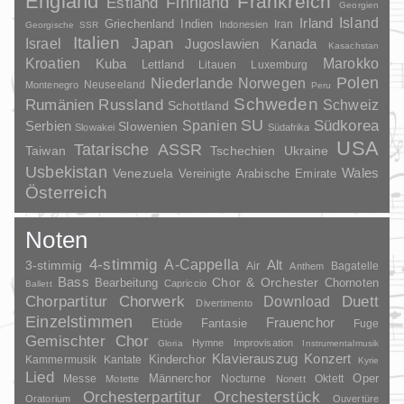
England
Frankreich
Finnland
Estland
Georgien
Irland
Island
Griechenland
Indien
Indonesien
Iran
Georgische SSR
Italien
Japan
Israel
Jugoslawien
Kanada
Kasachstan
Kroatien
Marokko
Kuba
Lettland
Litauen
Luxemburg
Polen
Niederlande
Norwegen
Neuseeland
Montenegro
Peru
Schweden
Rumänien
Russland
Schweiz
Schottland
SU
Spanien
Südkorea
Serbien
Slowenien
Slowakei
Südafrika
USA
Tatarische ASSR
Taiwan
Tschechien
Ukraine
Usbekistan
Wales
Venezuela
Vereinigte Arabische Emirate
Österreich
Noten
4-stimmig
A-Cappella
3-stimmig
Alt
Air
Bagatelle
Anthem
Bass
Chor & Orchester
Chornoten
Bearbeitung
Capriccio
Ballett
Duett
Chorpartitur
Chorwerk
Download
Divertimento
Einzelstimmen
Frauenchor
Fantasie
Etüde
Fuge
Gemischter Chor
Hymne
Improvisation
Gloria
Instrumentalmusik
Klavierauszug
Konzert
Kinderchor
Kammermusik
Kantate
Kyrie
Lied
Oper
Messe
Männerchor
Nocturne
Oktett
Motette
Nonett
Orchesterpartitur
Orchesterstück
Oratorium
Ouvertüre