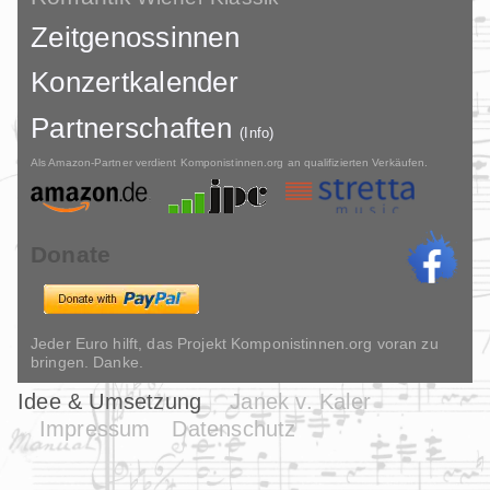
Zeitgenossinnen
Konzertkalender
Partnerschaften
(Info)
Als Amazon-Partner verdient Komponistinnen.org an qualifizierten Verkäufen.
Donate
Jeder Euro hilft, das Projekt Komponistinnen.org voran zu
bringen. Danke.
Idee & Umsetzung
Janek v. Kaler
Impressum
Datenschutz