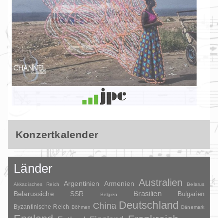
Konzertkalender
Länder
Australien
Argentinien
Armenien
Akkadisches Reich
Belarus
Brasilien
Belarussiche SSR
Bulgarien
Belgien
Deutschland
China
Byzantinische Reich
Böhmen
Dänemark