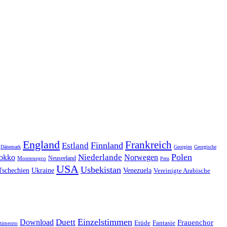
England
Frankreich
Finnland
Estland
Dänemark
Georgien
Georgische
Polen
Niederlande
okko
Norwegen
Neuseeland
Montenegro
Peru
USA
Usbekistan
Tschechien
Venezuela
Ukraine
Vereinigte Arabische
Einzelstimmen
Download
Duett
Frauenchor
Fantasie
Etüde
timento