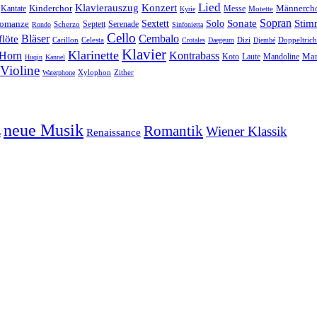
Lied
Klavierauszug
Konzert
Kantate
Kinderchor
Messe
Männerch
Motette
Kyrie
Sonate
Sopran
Solo
Stim
omanze
Sextett
Septett
Serenade
Scherzo
Rondo
Sinfonietta
Cello
Bläser
löte
Cembalo
Celesta
Dizi
Doppeltrich
Carillon
Crotales
Daegeum
Djembé
Klavier
Klarinette
Horn
Kontrabass
Mar
Laute
Koto
Mandoline
Huqin
Kannel
Violine
Zither
Waterphone
Xylophon
neue Musik
Romantik
s
Wiener Klassik
Renaissance