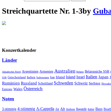
Streichquartette Nr. 1-3
by
Gubai
Konzertkalender
Länder
Australien
Armenien
Belarussiche SSR
Argentinien
Akkadisches Reich
Belarus
Italien
Japan
Irland
Island
Israel
Griechenland
Indien
Indonesien
Iran
SSR
Schweden
Rumänien
Russland
Schweiz
Serbien
Schottland
Slowake
Österreich
Wales
Emirate
Noten
4-stimmig
A-Cappella
3-stimmig
Alt
Bass
Air
Bagatelle
Bear
Anthem
Ballett