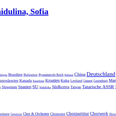
dulina, Sofia
Deutschland
China
Brasilien
Bulgarien
Byzantinische Reich
Belgien
Böhmen
Kroatien
Mar
Jugoslawien
Kanada
Kuba
Lettland
Litauen
Luxemburg
Kasachstan
SU
Tatarische ASSR
Südkorea
Spanien
Taiwan
Slowenien
i
Südafrika
Chorpartitur
Chorwerk
Chor & Orchester
Chornoten
beitung
Capriccio
Diver