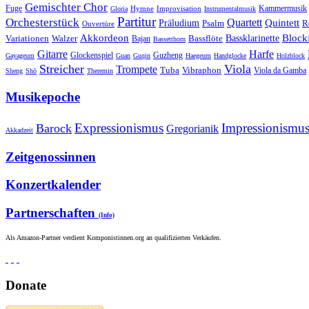
Gemischter Chor
Fuge
Hymne
Improvisation
Kammermusik
Gloria
Instrumentalmusik
Partitur
Orchesterstück
Quartett
Quintett
Präludium
Psalm
R
Ouvertüre
Akkordeon
Blockf
Bassklarinette
Variationen
Bassflöte
Walzer
Bajan
Bassetthorn
Gitarre
Harfe
Guzheng
Glockenspiel
Gayageum
Guan
Guqin
Haegeum
Handglocke
Holzblock
Streicher
Viola
Trompete
Tuba
Vibraphon
Viola da Gamba
Sheng
Shō
Theremin
Musikepoche
Expressionismus
Impressionismu
Barock
Gregorianik
Akkadzeit
Zeitgenossinnen
Konzertkalender
Partnerschaften
(Info)
Als Amazon-Partner verdient Komponistinnen.org an qualifizierten Verkäufen.
Donate