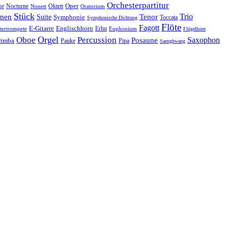
Orchesterpartitur
Oper
or
Oktett
Nocturne
Nonett
Oratorium
Stück
Trio
men
Suite
Tenor
Symphonie
Toccata
Symphonische Dichtung
Flöte
Fagott
E-Gitarre
Englischhorn
tertrompete
Erhu
Euphonium
Flügelhorn
Orgel
Oboe
Percussion
Saxophon
Posaune
imba
Pauke
Pipa
Saenghwang