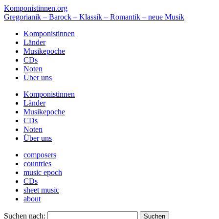
Komponistinnen.org
Gregorianik – Barock – Klassik – Romantik – neue Musik
Komponistinnen
Länder
Musikepoche
CDs
Noten
Über uns
Komponistinnen
Länder
Musikepoche
CDs
Noten
Über uns
composers
countries
music epoch
CDs
sheet music
about
Suchen nach: