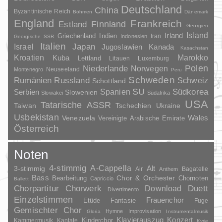
Deutschland
China
Byzantinische Reich
Böhmen
Dänemark
England
Frankreich
Finnland
Estland
Georgien
Irland
Island
Griechenland
Indien
Indonesien
Iran
Georgische SSR
Italien
Japan
Israel
Jugoslawien
Kanada
Kasachstan
Kroatien
Marokko
Kuba
Lettland
Litauen
Luxemburg
Polen
Niederlande
Norwegen
Neuseeland
Montenegro
Peru
Schweden
Rumänien
Russland
Schweiz
Schottland
SU
Spanien
Südkorea
Serbien
Slowenien
Slowakei
Südafrika
USA
Tatarische ASSR
Taiwan
Tschechien
Ukraine
Usbekistan
Wales
Venezuela
Vereinigte Arabische Emirate
Österreich
Noten
4-stimmig
A-Cappella
3-stimmig
Alt
Air
Bagatelle
Anthem
Bass
Chor & Orchester
Chornoten
Bearbeitung
Capriccio
Ballett
Duett
Chorpartitur
Chorwerk
Download
Divertimento
Einzelstimmen
Frauenchor
Fantasie
Etüde
Fuge
Gemischter Chor
Hymne
Improvisation
Gloria
Instrumentalmusik
Klavierauszug
Konzert
Kinderchor
Kammermusik
Kantate
Kyrie