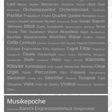
Lied
Oper
Messe
Männerchor
Nocturne
Oktett
Motette
Nonett
Orchesterpartitur
Orchesterstück
Oratorium
Ouvertüre
Partitur
Quartett
Quintett
Präludium
Psalm
Romanze
Rondo
Sopran
Sonate
Solo
Sextett
Septett
Serenade
Scherzo
Sinfonietta
Stück
Stimmen
Suite
Tenor
Symphonie
Symphonische Dichtung
Trio
Akkordeon
Variationen
Toccata
Walzer
Bajan
Bassetthorn
Bläser
Blockflöte
Bassklarinette
Bassflöte
Carillon
Celesta
Cello
Cembalo
Dizi
Doppeltrichtertrompete
Crotales
Daegeum
Djembé
Flöte
Fagott
E-Gitarre
Englischhorn
Erhu
Euphonium
Flügelhorn
Gitarre
Glockenspiel
Guzheng
Gayageum
Guan
Guqin
Haegeum
Klarinette
Harfe
Horn
Handglocke
Holzblock
Huqin
Kannel
Klavier
Kontrabass
Oboe
Marimba
Laute
Mandoline
Koto
Orgel
Percussion
Posaune
Pauke
Pipa
Saenghwang
Streicher
Saxophon
Trompete
Tuba
Sheng
Shō
Theremin
Violine
Viola
Vibraphon
Viola da Gamba
Xylophon
Waterphone
Zither
Musikepoche
Barock
Expressionismus
Gregorianik
Akkadzeit