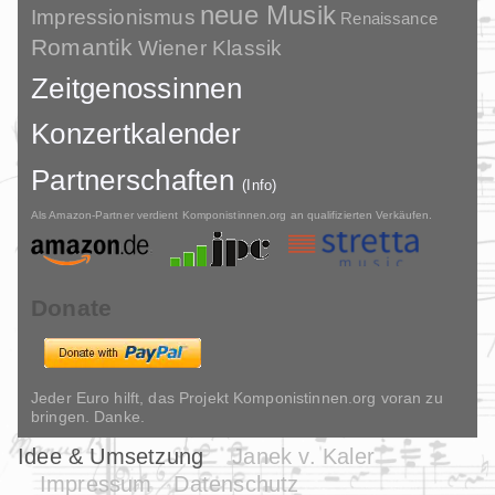
neue Musik
Impressionismus
Renaissance
Romantik
Wiener Klassik
Zeitgenossinnen
Konzertkalender
Partnerschaften
(Info)
Als Amazon-Partner verdient Komponistinnen.org an qualifizierten Verkäufen.
Donate
Jeder Euro hilft, das Projekt Komponistinnen.org voran zu
bringen. Danke.
Idee & Umsetzung
Janek v. Kaler
Impressum
Datenschutz