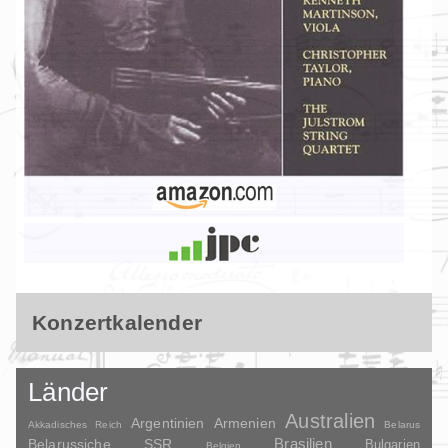
Konzertkalender
Länder
Australien
Argentinien
Armenien
Akkadisches Reich
Belarus
Brasilien
Belarussiche SSR
Bulgarien
Belgien