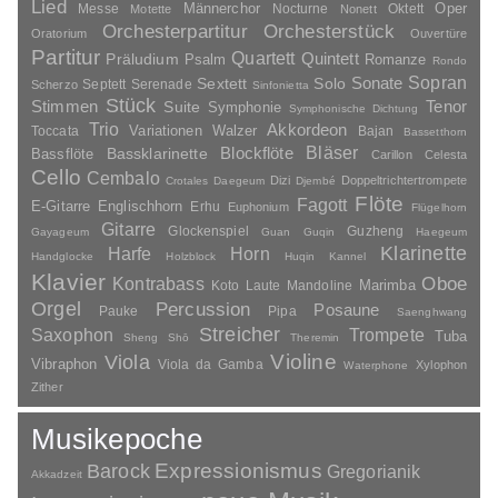
Lied
Oper
Messe
Männerchor
Nocturne
Oktett
Motette
Nonett
Orchesterpartitur
Orchesterstück
Oratorium
Ouvertüre
Partitur
Quartett
Quintett
Präludium
Psalm
Romanze
Rondo
Sopran
Sonate
Solo
Sextett
Septett
Serenade
Scherzo
Sinfonietta
Stück
Stimmen
Suite
Tenor
Symphonie
Symphonische Dichtung
Trio
Akkordeon
Variationen
Toccata
Walzer
Bajan
Bassetthorn
Bläser
Blockflöte
Bassklarinette
Bassflöte
Carillon
Celesta
Cello
Cembalo
Dizi
Doppeltrichtertrompete
Crotales
Daegeum
Djembé
Flöte
Fagott
E-Gitarre
Englischhorn
Erhu
Euphonium
Flügelhorn
Gitarre
Glockenspiel
Guzheng
Gayageum
Guan
Guqin
Haegeum
Klarinette
Harfe
Horn
Handglocke
Holzblock
Huqin
Kannel
Klavier
Kontrabass
Oboe
Marimba
Laute
Mandoline
Koto
Orgel
Percussion
Posaune
Pauke
Pipa
Saenghwang
Streicher
Saxophon
Trompete
Tuba
Sheng
Shō
Theremin
Violine
Viola
Vibraphon
Viola da Gamba
Xylophon
Waterphone
Zither
Musikepoche
Barock
Expressionismus
Gregorianik
Akkadzeit