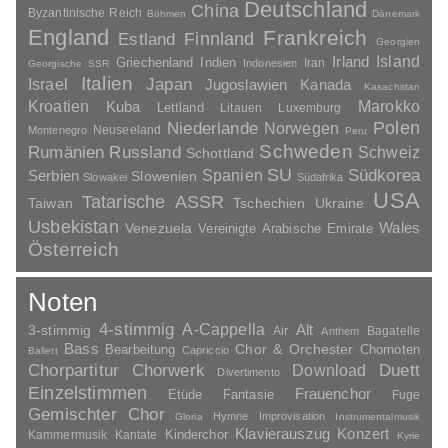
Deutschland
China
Byzantinische Reich
Böhmen
Dänemark
England
Frankreich
Finnland
Estland
Georgien
Irland
Island
Griechenland
Indien
Indonesien
Iran
Georgische SSR
Italien
Japan
Israel
Jugoslawien
Kanada
Kasachstan
Kroatien
Marokko
Kuba
Lettland
Litauen
Luxemburg
Polen
Niederlande
Norwegen
Neuseeland
Montenegro
Peru
Schweden
Rumänien
Russland
Schweiz
Schottland
SU
Spanien
Südkorea
Serbien
Slowenien
Slowakei
Südafrika
USA
Tatarische ASSR
Taiwan
Tschechien
Ukraine
Usbekistan
Wales
Venezuela
Vereinigte Arabische Emirate
Österreich
Noten
4-stimmig
A-Cappella
3-stimmig
Alt
Air
Bagatelle
Anthem
Bass
Chor & Orchester
Chornoten
Bearbeitung
Capriccio
Ballett
Duett
Chorpartitur
Chorwerk
Download
Divertimento
Einzelstimmen
Frauenchor
Fantasie
Etüde
Fuge
Gemischter Chor
Hymne
Improvisation
Gloria
Instrumentalmusik
Klavierauszug
Konzert
Kinderchor
Kammermusik
Kantate
Kyrie