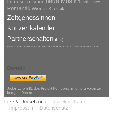
neue Musik
Impressionismus
Renaissance
Romantik
Wiener Klassik
Zeitgenossinnen
Konzertkalender
Partnerschaften
(Info)
Als Amazon-Partner verdient Komponistinnen.org an qualifizierten Verkäufen.
Donate
Jeder Euro hilft, das Projekt Komponistinnen.org voran zu
bringen. Danke.
Idee & Umsetzung
Janek v. Kaler
Impressum
Datenschutz