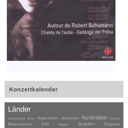
Konzertkalender
Länder
Australien
Argentinien
Armenien
Akkadisches Reich
Belarus
Brasilien
Belarussiche SSR
Bulgarien
Belgien