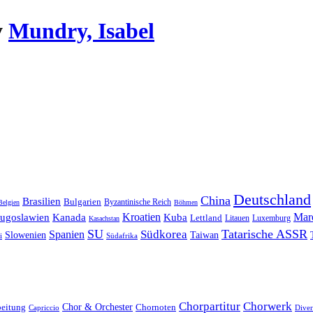
y
Mundry, Isabel
Deutschland
China
Brasilien
Bulgarien
Byzantinische Reich
Belgien
Böhmen
Kroatien
Mar
Jugoslawien
Kanada
Kuba
Lettland
Litauen
Luxemburg
Kasachstan
SU
Tatarische ASSR
Südkorea
Spanien
Taiwan
Slowenien
i
Südafrika
Chorpartitur
Chorwerk
Chor & Orchester
Chornoten
beitung
Capriccio
Diver