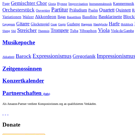
Gemischter Chor
Fuge
Hymne
Improvisation
Kammermusik
Gloria
Instrumentalmusik
Partitur
Orchesterstück
Quartett
Quintett
Präludium
Psalm
R
Ouvertüre
Akkordeon
Blockf
Bassklarinette
Variationen
Bassflöte
Walzer
Bajan
Bassetthorn
Gitarre
Harfe
Guzheng
Glockenspiel
Gayageum
Guan
Guqin
Haegeum
Handglocke
Holzblock
Streicher
Viola
Trompete
Tuba
Vibraphon
Viola da Gamba
Sheng
Shō
Theremin
Musikepoche
Expressionismus
Impressionismu
Barock
Gregorianik
Akkadzeit
Zeitgenossinnen
Konzertkalender
Partnerschaften
(Info)
Als Amazon-Partner verdient Komponistinnen.org an qualifizierten Verkäufen.
Donate