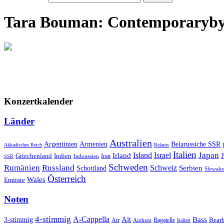
Tara Bouman: Contemporary
b
Konzertkalender
Länder
Australien
Armenien
Belarussiche SSR
Argentinien
Akkadisches Reich
Belarus
Italien
Japan
Irland
Island
Israel
Griechenland
Indien
Indonesien
Iran
SSR
Schweden
Rumänien
Russland
Schweiz
Serbien
Schottland
Slowake
Österreich
Wales
Emirate
Noten
4-stimmig
A-Cappella
3-stimmig
Alt
Bass
Air
Bagatelle
Bear
Anthem
Ballett