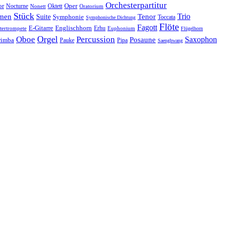
Orchesterpartitur
Oper
or
Oktett
Nocturne
Nonett
Oratorium
Stück
Trio
men
Suite
Tenor
Symphonie
Toccata
Symphonische Dichtung
Flöte
Fagott
E-Gitarre
Englischhorn
tertrompete
Erhu
Euphonium
Flügelhorn
Orgel
Oboe
Percussion
Saxophon
Posaune
imba
Pauke
Pipa
Saenghwang