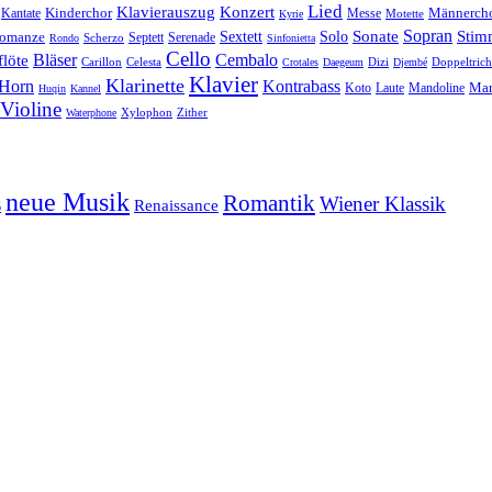
Lied
Klavierauszug
Konzert
Kantate
Kinderchor
Messe
Männerch
Motette
Kyrie
Sonate
Sopran
Solo
Stim
omanze
Sextett
Septett
Serenade
Scherzo
Rondo
Sinfonietta
Cello
Bläser
löte
Cembalo
Celesta
Dizi
Doppeltrich
Carillon
Crotales
Daegeum
Djembé
Klavier
Klarinette
Horn
Kontrabass
Mar
Laute
Koto
Mandoline
Huqin
Kannel
Violine
Zither
Waterphone
Xylophon
neue Musik
Romantik
s
Wiener Klassik
Renaissance