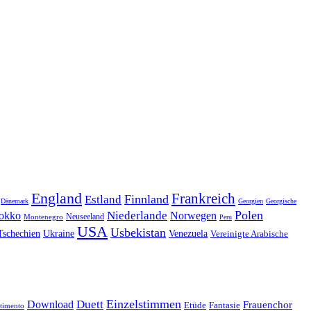
England
Frankreich
Finnland
Estland
Dänemark
Georgien
Georgische
Polen
Niederlande
okko
Norwegen
Neuseeland
Montenegro
Peru
USA
Usbekistan
Tschechien
Venezuela
Ukraine
Vereinigte Arabische
Einzelstimmen
Download
Duett
Frauenchor
Fantasie
Etüde
timento