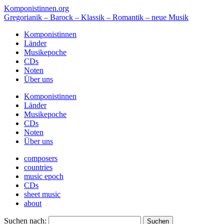
Komponistinnen.org
Gregorianik – Barock – Klassik – Romantik – neue Musik
Komponistinnen
Länder
Musikepoche
CDs
Noten
Über uns
Komponistinnen
Länder
Musikepoche
CDs
Noten
Über uns
composers
countries
music epoch
CDs
sheet music
about
Suchen nach: