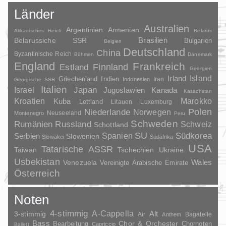
Länder
Australien
Argentinien
Armenien
Akkadisches Reich
Belarus
Brasilien
Belarussiche SSR
Bulgarien
Belgien
Deutschland
China
Byzantinische Reich
Böhmen
Dänemark
England
Frankreich
Finnland
Estland
Georgien
Irland
Island
Griechenland
Indien
Indonesien
Iran
Georgische SSR
Italien
Japan
Israel
Jugoslawien
Kanada
Kasachstan
Kroatien
Marokko
Kuba
Lettland
Litauen
Luxemburg
Polen
Niederlande
Norwegen
Neuseeland
Montenegro
Peru
Schweden
Rumänien
Russland
Schweiz
Schottland
SU
Spanien
Südkorea
Serbien
Slowenien
Slowakei
Südafrika
USA
Tatarische ASSR
Taiwan
Tschechien
Ukraine
Usbekistan
Wales
Venezuela
Vereinigte Arabische Emirate
Österreich
Noten
4-stimmig
A-Cappella
3-stimmig
Alt
Air
Bagatelle
Anthem
Bass
Chor & Orchester
Chornoten
Bearbeitung
Capriccio
Ballett