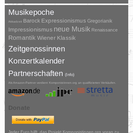
Musikepoche
Barock
Expressionismus
Gregorianik
Akkadzeit
neue Musik
Impressionismus
Renaissance
Romantik
Wiener Klassik
Zeitgenossinnen
Konzertkalender
Partnerschaften
(Info)
Als Amazon-Partner verdient Komponistinnen.org an qualifizierten Verkäufen.
Donate
Jeder Euro hilft, das Projekt Komponistinnen.org voran zu