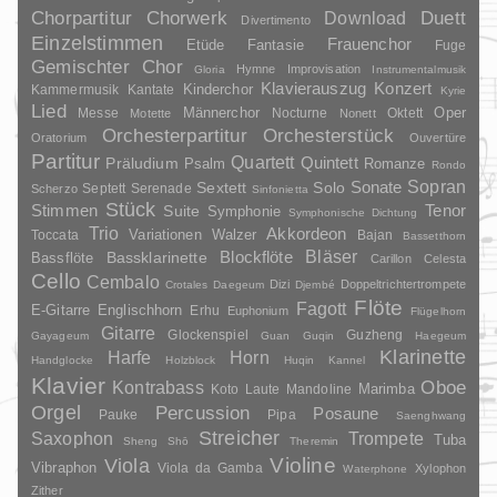
Duett
Chorpartitur
Chorwerk
Download
Divertimento
Einzelstimmen
Frauenchor
Fantasie
Etüde
Fuge
Gemischter Chor
Hymne
Improvisation
Gloria
Instrumentalmusik
Klavierauszug
Konzert
Kinderchor
Kammermusik
Kantate
Kyrie
Lied
Oper
Messe
Männerchor
Nocturne
Oktett
Motette
Nonett
Orchesterpartitur
Orchesterstück
Oratorium
Ouvertüre
Partitur
Quartett
Quintett
Präludium
Psalm
Romanze
Rondo
Sopran
Sonate
Solo
Sextett
Septett
Serenade
Scherzo
Sinfonietta
Stück
Stimmen
Suite
Tenor
Symphonie
Symphonische Dichtung
Trio
Akkordeon
Variationen
Toccata
Walzer
Bajan
Bassetthorn
Bläser
Blockflöte
Bassklarinette
Bassflöte
Carillon
Celesta
Cello
Cembalo
Dizi
Doppeltrichtertrompete
Crotales
Daegeum
Djembé
Flöte
Fagott
E-Gitarre
Englischhorn
Erhu
Euphonium
Flügelhorn
Gitarre
Glockenspiel
Guzheng
Gayageum
Guan
Guqin
Haegeum
Klarinette
Harfe
Horn
Handglocke
Holzblock
Huqin
Kannel
Klavier
Kontrabass
Oboe
Marimba
Laute
Mandoline
Koto
Orgel
Percussion
Posaune
Pauke
Pipa
Saenghwang
Streicher
Saxophon
Trompete
Tuba
Sheng
Shō
Theremin
Violine
Viola
Vibraphon
Viola da Gamba
Xylophon
Waterphone
Zither