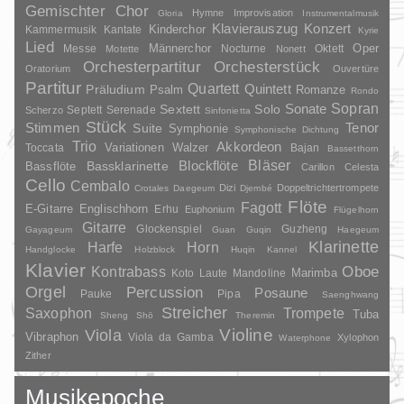
Gemischter Chor
Hymne
Improvisation
Gloria
Instrumentalmusik
Klavierauszug
Konzert
Kinderchor
Kammermusik
Kantate
Kyrie
Lied
Oper
Messe
Männerchor
Nocturne
Oktett
Motette
Nonett
Orchesterpartitur
Orchesterstück
Oratorium
Ouvertüre
Partitur
Quartett
Quintett
Präludium
Psalm
Romanze
Rondo
Sopran
Sonate
Solo
Sextett
Septett
Serenade
Scherzo
Sinfonietta
Stück
Stimmen
Suite
Tenor
Symphonie
Symphonische Dichtung
Trio
Akkordeon
Variationen
Toccata
Walzer
Bajan
Bassetthorn
Bläser
Blockflöte
Bassklarinette
Bassflöte
Carillon
Celesta
Cello
Cembalo
Dizi
Doppeltrichtertrompete
Crotales
Daegeum
Djembé
Flöte
Fagott
E-Gitarre
Englischhorn
Erhu
Euphonium
Flügelhorn
Gitarre
Glockenspiel
Guzheng
Gayageum
Guan
Guqin
Haegeum
Klarinette
Harfe
Horn
Handglocke
Holzblock
Huqin
Kannel
Klavier
Kontrabass
Oboe
Marimba
Laute
Mandoline
Koto
Orgel
Percussion
Posaune
Pauke
Pipa
Saenghwang
Streicher
Saxophon
Trompete
Tuba
Sheng
Shō
Theremin
Violine
Viola
Vibraphon
Viola da Gamba
Xylophon
Waterphone
Zither
Musikepoche