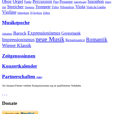
Orgel
Oboe
Percussion
Saxophon
Posaune
Pauke
Pipa
Saenghwang
Sheng
Streicher
Viola
Trompete
Tuba
Vibraphon
Viola da Gamba
Shō
Theremin
Violine
Zither
Waterphone
Xylophon
Musikepoche
Expressionismus
Barock
Gregorianik
Akkadzeit
neue Musik
Romantik
Impressionismus
Renaissance
Wiener Klassik
Zeitgenossinnen
Konzertkalender
Partnerschaften
(Info)
Als Amazon-Partner verdient Komponistinnen.org an qualifizierten Verkäufen.
Donate