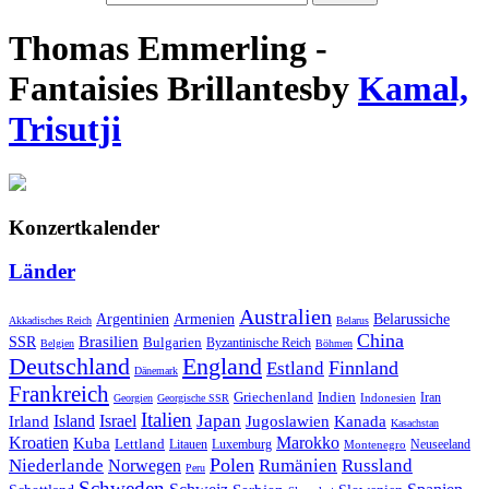
Thomas Emmerling -
Fantaisies Brillantes
by
Kamal,
Trisutji
Konzertkalender
Länder
Australien
Armenien
Belarussiche
Argentinien
Akkadisches Reich
Belarus
China
SSR
Brasilien
Bulgarien
Byzantinische Reich
Belgien
Böhmen
Deutschland
England
Finnland
Estland
Dänemark
Frankreich
Griechenland
Indien
Indonesien
Iran
Georgien
Georgische SSR
Italien
Japan
Irland
Island
Israel
Jugoslawien
Kanada
Kasachstan
Kroatien
Marokko
Kuba
Lettland
Litauen
Luxemburg
Neuseeland
Montenegro
Polen
Rumänien
Niederlande
Russland
Norwegen
Peru
Schweden