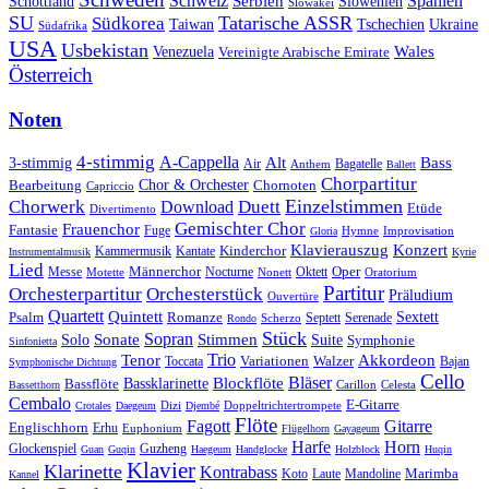
Schweiz
Serbien
Spanien
Schottland
Slowenien
Slowakei
SU
Tatarische ASSR
Südkorea
Taiwan
Tschechien
Ukraine
Südafrika
USA
Usbekistan
Wales
Venezuela
Vereinigte Arabische Emirate
Österreich
Noten
4-stimmig
A-Cappella
3-stimmig
Alt
Bass
Air
Bagatelle
Anthem
Ballett
Chorpartitur
Chor & Orchester
Chornoten
Bearbeitung
Capriccio
Einzelstimmen
Chorwerk
Download
Duett
Etüde
Divertimento
Gemischter Chor
Frauenchor
Fantasie
Fuge
Hymne
Improvisation
Gloria
Klavierauszug
Konzert
Kantate
Kinderchor
Kammermusik
Instrumentalmusik
Kyrie
Lied
Oper
Messe
Männerchor
Oktett
Motette
Nocturne
Nonett
Oratorium
Partitur
Orchesterpartitur
Orchesterstück
Präludium
Ouvertüre
Quartett
Quintett
Psalm
Romanze
Sextett
Septett
Serenade
Scherzo
Rondo
Stück
Sonate
Sopran
Solo
Stimmen
Suite
Symphonie
Sinfonietta
Trio
Akkordeon
Tenor
Variationen
Toccata
Walzer
Bajan
Symphonische Dichtung
Cello
Bläser
Blockflöte
Bassklarinette
Bassflöte
Celesta
Bassetthorn
Carillon
Cembalo
E-Gitarre
Dizi
Doppeltrichtertrompete
Crotales
Daegeum
Djembé
Flöte
Gitarre
Fagott
Englischhorn
Erhu
Euphonium
Flügelhorn
Gayageum
Harfe
Horn
Guzheng
Glockenspiel
Guan
Guqin
Haegeum
Handglocke
Holzblock
Huqin
Klavier
Klarinette
Kontrabass
Marimba
Laute
Koto
Mandoline
Kannel