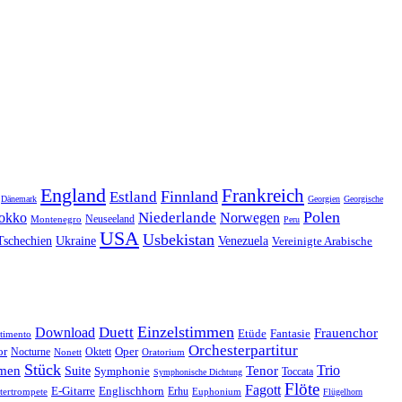
England
Frankreich
Finnland
Estland
Dänemark
Georgien
Georgische
Polen
Niederlande
okko
Norwegen
Neuseeland
Montenegro
Peru
USA
Usbekistan
Tschechien
Venezuela
Ukraine
Vereinigte Arabische
Einzelstimmen
Download
Duett
Frauenchor
Fantasie
Etüde
timento
Orchesterpartitur
Oper
or
Oktett
Nocturne
Nonett
Oratorium
Stück
Trio
men
Suite
Tenor
Symphonie
Toccata
Symphonische Dichtung
Flöte
Fagott
E-Gitarre
Englischhorn
tertrompete
Erhu
Euphonium
Flügelhorn