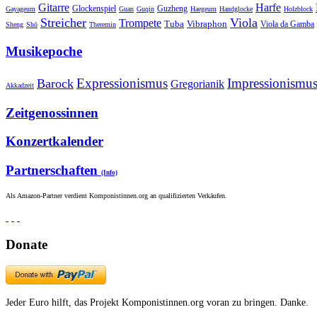
Gitarre
Harfe
Guzheng
Glockenspiel
Gayageum
Guan
Guqin
Haegeum
Handglocke
Holzblock
Streicher
Viola
Trompete
Tuba
Vibraphon
Viola da Gamba
Sheng
Shō
Theremin
Musikepoche
Expressionismus
Impressionismu
Barock
Gregorianik
Akkadzeit
Zeitgenossinnen
Konzertkalender
Partnerschaften
(Info)
Als Amazon-Partner verdient Komponistinnen.org an qualifizierten Verkäufen.
Donate
Jeder Euro hilft, das Projekt Komponistinnen.org voran zu bringen. Danke.