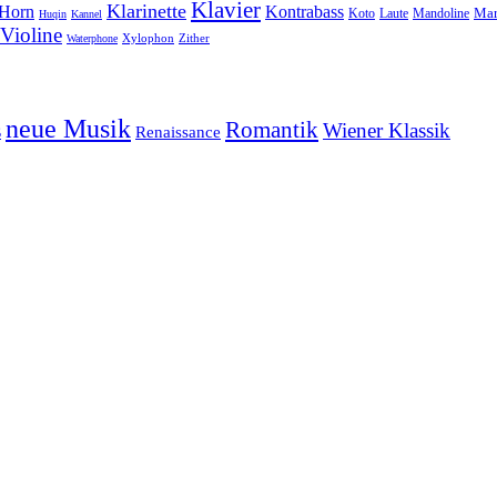
Klavier
Klarinette
Horn
Kontrabass
Mar
Laute
Koto
Mandoline
Huqin
Kannel
Violine
Zither
Waterphone
Xylophon
neue Musik
Romantik
s
Wiener Klassik
Renaissance