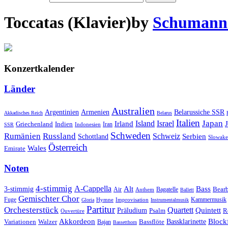
Toccatas (Klavier)
by
Schumann-
Konzertkalender
Länder
Australien
Armenien
Belarussiche SSR
Argentinien
Akkadisches Reich
Belarus
Italien
Japan
Irland
Island
Israel
Griechenland
Indien
Indonesien
Iran
SSR
Schweden
Rumänien
Russland
Schweiz
Serbien
Schottland
Slowake
Österreich
Wales
Emirate
Noten
4-stimmig
A-Cappella
3-stimmig
Alt
Bass
Air
Bagatelle
Bear
Anthem
Ballett
Gemischter Chor
Fuge
Hymne
Improvisation
Kammermusik
Gloria
Instrumentalmusik
Partitur
Orchesterstück
Quartett
Quintett
Präludium
Psalm
R
Ouvertüre
Akkordeon
Blockf
Bassklarinette
Variationen
Bassflöte
Walzer
Bajan
Bassetthorn