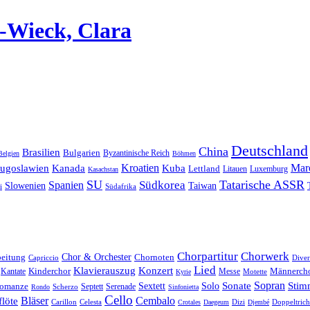
Wieck, Clara
Deutschland
China
Brasilien
Bulgarien
Byzantinische Reich
Belgien
Böhmen
Kroatien
Mar
Jugoslawien
Kanada
Kuba
Lettland
Litauen
Luxemburg
Kasachstan
SU
Tatarische ASSR
Südkorea
Spanien
Taiwan
Slowenien
i
Südafrika
Chorpartitur
Chorwerk
Chor & Orchester
Chornoten
beitung
Capriccio
Diver
Lied
Klavierauszug
Konzert
Kantate
Kinderchor
Messe
Männerch
Motette
Kyrie
Sonate
Sopran
Solo
Stim
omanze
Sextett
Septett
Serenade
Scherzo
Rondo
Sinfonietta
Cello
Bläser
löte
Cembalo
Celesta
Dizi
Doppeltrich
Carillon
Crotales
Daegeum
Djembé