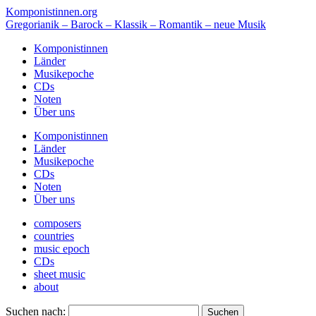
Komponistinnen.org
Gregorianik – Barock – Klassik – Romantik – neue Musik
Komponistinnen
Länder
Musikepoche
CDs
Noten
Über uns
Komponistinnen
Länder
Musikepoche
CDs
Noten
Über uns
composers
countries
music epoch
CDs
sheet music
about
Suchen nach: