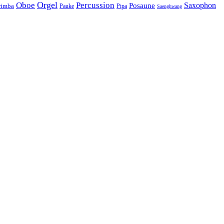
Orgel
Oboe
Percussion
Saxophon
Posaune
imba
Pauke
Pipa
Saenghwang