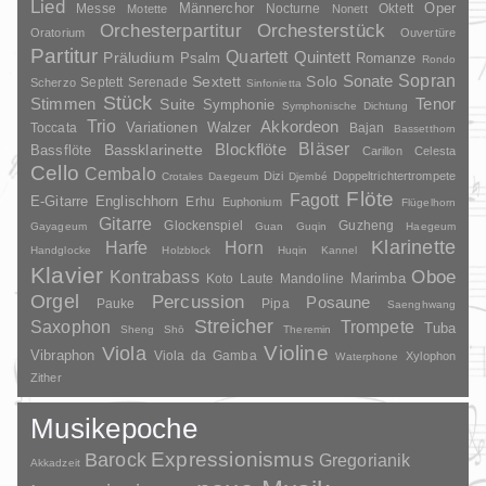
Lied
Oper
Messe
Männerchor
Nocturne
Oktett
Motette
Nonett
Orchesterpartitur
Orchesterstück
Oratorium
Ouvertüre
Partitur
Quartett
Quintett
Präludium
Psalm
Romanze
Rondo
Sopran
Sonate
Solo
Sextett
Septett
Serenade
Scherzo
Sinfonietta
Stück
Stimmen
Suite
Tenor
Symphonie
Symphonische Dichtung
Trio
Akkordeon
Variationen
Toccata
Walzer
Bajan
Bassetthorn
Bläser
Blockflöte
Bassklarinette
Bassflöte
Carillon
Celesta
Cello
Cembalo
Dizi
Doppeltrichtertrompete
Crotales
Daegeum
Djembé
Flöte
Fagott
E-Gitarre
Englischhorn
Erhu
Euphonium
Flügelhorn
Gitarre
Glockenspiel
Guzheng
Gayageum
Guan
Guqin
Haegeum
Klarinette
Harfe
Horn
Handglocke
Holzblock
Huqin
Kannel
Klavier
Kontrabass
Oboe
Marimba
Laute
Mandoline
Koto
Orgel
Percussion
Posaune
Pauke
Pipa
Saenghwang
Streicher
Saxophon
Trompete
Tuba
Sheng
Shō
Theremin
Violine
Viola
Vibraphon
Viola da Gamba
Xylophon
Waterphone
Zither
Musikepoche
Barock
Expressionismus
Gregorianik
Akkadzeit