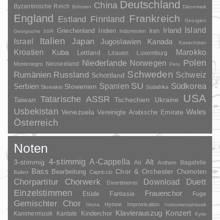
Deutschland
China
Byzantinische Reich
Böhmen
Dänemark
England
Frankreich
Finnland
Estland
Georgien
Irland
Island
Griechenland
Indien
Indonesien
Iran
Georgische SSR
Italien
Japan
Israel
Jugoslawien
Kanada
Kasachstan
Kroatien
Marokko
Kuba
Lettland
Litauen
Luxemburg
Polen
Niederlande
Norwegen
Neuseeland
Montenegro
Peru
Schweden
Rumänien
Russland
Schweiz
Schottland
SU
Spanien
Südkorea
Serbien
Slowenien
Slowakei
Südafrika
USA
Tatarische ASSR
Taiwan
Tschechien
Ukraine
Usbekistan
Wales
Venezuela
Vereinigte Arabische Emirate
Österreich
Noten
4-stimmig
A-Cappella
3-stimmig
Alt
Air
Bagatelle
Anthem
Bass
Chor & Orchester
Chornoten
Bearbeitung
Capriccio
Ballett
Duett
Chorpartitur
Chorwerk
Download
Divertimento
Einzelstimmen
Frauenchor
Fantasie
Etüde
Fuge
Gemischter Chor
Hymne
Improvisation
Gloria
Instrumentalmusik
Klavierauszug
Konzert
Kinderchor
Kammermusik
Kantate
Kyrie