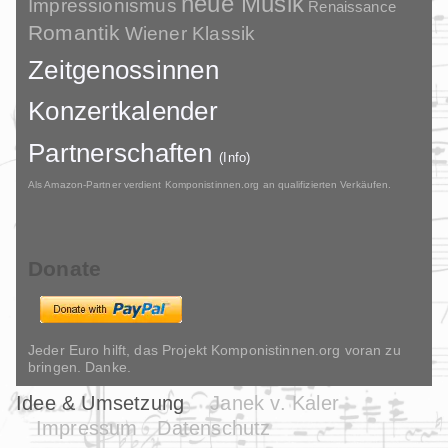
neue Musik
Impressionismus
Renaissance
Romantik
Wiener Klassik
Zeitgenossinnen
Konzertkalender
Partnerschaften
(Info)
Als Amazon-Partner verdient Komponistinnen.org an qualifizierten Verkäufen.
Donate
Jeder Euro hilft, das Projekt Komponistinnen.org voran zu
bringen. Danke.
Idee & Umsetzung
Janek v. Kaler
Impressum
Datenschutz