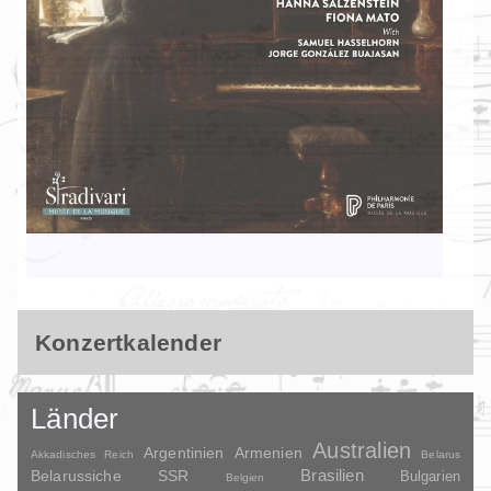
Konzertkalender
Länder
Australien
Argentinien
Armenien
Akkadisches Reich
Belarus
Brasilien
Belarussiche SSR
Bulgarien
Belgien