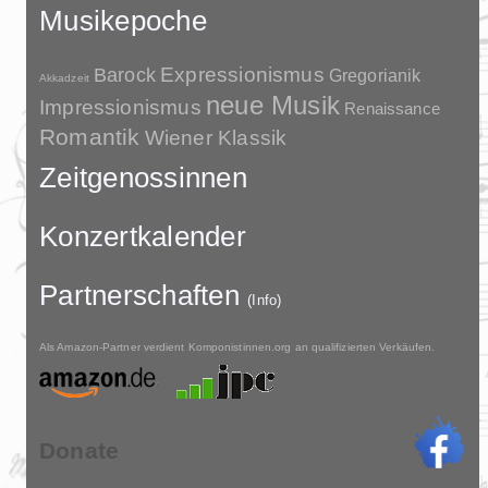
Musikepoche
Barock
Expressionismus
Gregorianik
Akkadzeit
neue Musik
Impressionismus
Renaissance
Romantik
Wiener Klassik
Zeitgenossinnen
Konzertkalender
Partnerschaften
(Info)
Als Amazon-Partner verdient Komponistinnen.org an qualifizierten Verkäufen.
Donate