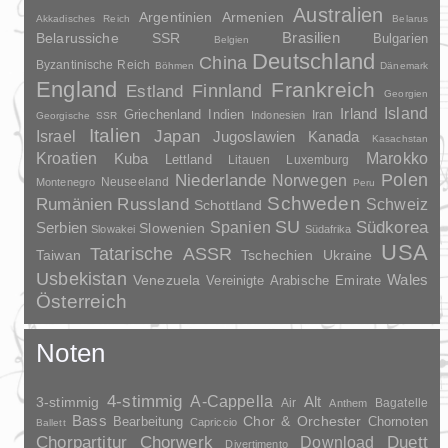
Australien
Argentinien
Armenien
Akkadisches Reich
Belarus
Brasilien
Belarussiche SSR
Bulgarien
Belgien
Deutschland
China
Byzantinische Reich
Böhmen
Dänemark
England
Frankreich
Finnland
Estland
Georgien
Irland
Island
Griechenland
Indien
Indonesien
Iran
Georgische SSR
Italien
Japan
Israel
Jugoslawien
Kanada
Kasachstan
Kroatien
Marokko
Kuba
Lettland
Litauen
Luxemburg
Polen
Niederlande
Norwegen
Neuseeland
Montenegro
Peru
Schweden
Rumänien
Russland
Schweiz
Schottland
SU
Spanien
Südkorea
Serbien
Slowenien
Slowakei
Südafrika
USA
Tatarische ASSR
Taiwan
Tschechien
Ukraine
Usbekistan
Wales
Venezuela
Vereinigte Arabische Emirate
Österreich
Noten
4-stimmig
A-Cappella
3-stimmig
Alt
Air
Bagatelle
Anthem
Bass
Chor & Orchester
Chornoten
Bearbeitung
Capriccio
Ballett
Duett
Chorpartitur
Chorwerk
Download
Divertimento