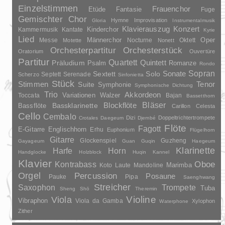
Einzelstimmen
Frauenchor
Fantasie
Etüde
Fuge
Gemischter Chor
Hymne
Improvisation
Gloria
Instrumentalmusik
Klavierauszug
Konzert
Kinderchor
Kammermusik
Kantate
Kyrie
Lied
Oper
Messe
Männerchor
Nocturne
Oktett
Motette
Nonett
Orchesterpartitur
Orchesterstück
Oratorium
Ouvertüre
Partitur
Quartett
Quintett
Präludium
Psalm
Romanze
Rondo
Sopran
Sonate
Solo
Sextett
Septett
Serenade
Scherzo
Sinfonietta
Stück
Stimmen
Suite
Tenor
Symphonie
Symphonische Dichtung
Trio
Akkordeon
Variationen
Toccata
Walzer
Bajan
Bassetthorn
Bläser
Blockflöte
Bassklarinette
Bassflöte
Carillon
Celesta
Cello
Cembalo
Dizi
Doppeltrichtertrompete
Crotales
Daegeum
Djembé
Flöte
Fagott
E-Gitarre
Englischhorn
Erhu
Euphonium
Flügelhorn
Gitarre
Glockenspiel
Guzheng
Gayageum
Guan
Guqin
Haegeum
Klarinette
Harfe
Horn
Handglocke
Holzblock
Huqin
Kannel
Klavier
Kontrabass
Oboe
Marimba
Laute
Mandoline
Koto
Orgel
Percussion
Posaune
Pauke
Pipa
Saenghwang
Streicher
Saxophon
Trompete
Tuba
Sheng
Shō
Theremin
Violine
Viola
Vibraphon
Viola da Gamba
Xylophon
Waterphone
Zither