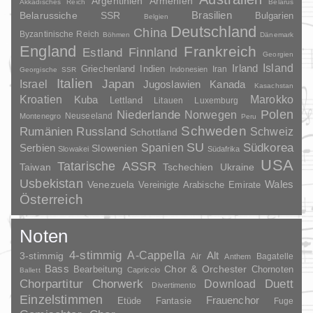
Argentinien
Armenien
Akkadisches Reich
Belarus
Brasilien
Belarussiche SSR
Bulgarien
Belgien
Deutschland
China
Byzantinische Reich
Böhmen
Dänemark
England
Frankreich
Finnland
Estland
Georgien
Irland
Island
Griechenland
Indien
Indonesien
Iran
Georgische SSR
Italien
Japan
Israel
Jugoslawien
Kanada
Kasachstan
Kroatien
Marokko
Kuba
Lettland
Litauen
Luxemburg
Polen
Niederlande
Norwegen
Neuseeland
Montenegro
Peru
Schweden
Rumänien
Russland
Schweiz
Schottland
SU
Spanien
Südkorea
Serbien
Slowenien
Slowakei
Südafrika
USA
Tatarische ASSR
Taiwan
Tschechien
Ukraine
Usbekistan
Wales
Venezuela
Vereinigte Arabische Emirate
Österreich
Noten
4-stimmig
A-Cappella
3-stimmig
Alt
Air
Bagatelle
Anthem
Bass
Chor & Orchester
Chornoten
Bearbeitung
Capriccio
Ballett
Duett
Chorpartitur
Chorwerk
Download
Divertimento
Einzelstimmen
Frauenchor
Fantasie
Etüde
Fuge