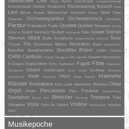
Gemischter Chor
Hymne
Improvisation
Gloria
Instrumentalmusik
Klavierauszug
Konzert
Kinderchor
Kammermusik
Kantate
Kyrie
Lied
Oper
Messe
Männerchor
Nocturne
Oktett
Motette
Nonett
Orchesterpartitur
Orchesterstück
Oratorium
Ouvertüre
Partitur
Quartett
Quintett
Präludium
Psalm
Romanze
Rondo
Sopran
Sonate
Solo
Sextett
Septett
Serenade
Scherzo
Sinfonietta
Stück
Stimmen
Suite
Tenor
Symphonie
Symphonische Dichtung
Trio
Akkordeon
Variationen
Toccata
Walzer
Bajan
Bassetthorn
Bläser
Blockflöte
Bassklarinette
Bassflöte
Carillon
Celesta
Cello
Cembalo
Dizi
Doppeltrichtertrompete
Crotales
Daegeum
Djembé
Flöte
Fagott
E-Gitarre
Englischhorn
Erhu
Euphonium
Flügelhorn
Gitarre
Glockenspiel
Guzheng
Gayageum
Guan
Guqin
Haegeum
Klarinette
Harfe
Horn
Handglocke
Holzblock
Huqin
Kannel
Klavier
Kontrabass
Oboe
Marimba
Laute
Mandoline
Koto
Orgel
Percussion
Posaune
Pauke
Pipa
Saenghwang
Streicher
Saxophon
Trompete
Tuba
Sheng
Shō
Theremin
Violine
Viola
Vibraphon
Viola da Gamba
Xylophon
Waterphone
Zither
Musikepoche