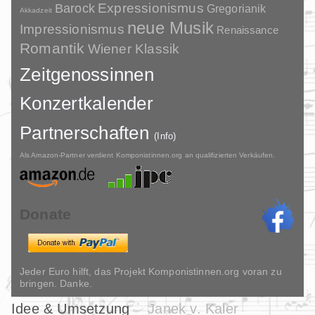
Barock
Expressionismus
Gregorianik
Akkadzeit
neue Musik
Impressionismus
Renaissance
Romantik
Wiener Klassik
Zeitgenossinnen
Konzertkalender
Partnerschaften
(Info)
Als Amazon-Partner verdient Komponistinnen.org an qualifizierten Verkäufen.
Donate
Jeder Euro hilft, das Projekt Komponistinnen.org voran zu
bringen. Danke.
Idee & Umsetzung
Janek v. Kaler