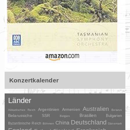
Konzertkalender
Länder
Australien
Argentinien
Armenien
Akkadisches Reich
Belarus
Brasilien
Belarussiche SSR
Bulgarien
Belgien
Deutschland
China
Byzantinische Reich
Böhmen
Dänemark