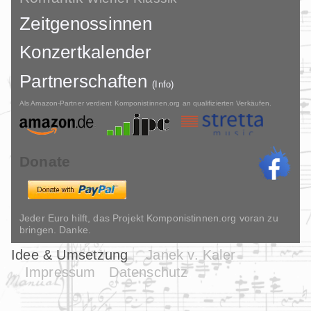
Zeitgenossinnen
Konzertkalender
Partnerschaften
(Info)
Als Amazon-Partner verdient Komponistinnen.org an qualifizierten Verkäufen.
Donate
Jeder Euro hilft, das Projekt Komponistinnen.org voran zu
bringen. Danke.
Idee & Umsetzung
Janek v. Kaler
Impressum
Datenschutz