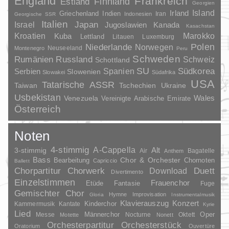
England
Frankreich
Finnland
Estland
Georgien
Irland
Island
Griechenland
Indien
Indonesien
Iran
Georgische SSR
Italien
Japan
Israel
Jugoslawien
Kanada
Kasachstan
Kroatien
Marokko
Kuba
Lettland
Litauen
Luxemburg
Polen
Niederlande
Norwegen
Neuseeland
Montenegro
Peru
Schweden
Rumänien
Russland
Schweiz
Schottland
SU
Spanien
Südkorea
Serbien
Slowenien
Slowakei
Südafrika
USA
Tatarische ASSR
Taiwan
Tschechien
Ukraine
Usbekistan
Wales
Venezuela
Vereinigte Arabische Emirate
Österreich
Noten
4-stimmig
A-Cappella
3-stimmig
Alt
Air
Bagatelle
Anthem
Bass
Chor & Orchester
Chornoten
Bearbeitung
Capriccio
Ballett
Duett
Chorpartitur
Chorwerk
Download
Divertimento
Einzelstimmen
Frauenchor
Fantasie
Etüde
Fuge
Gemischter Chor
Hymne
Improvisation
Gloria
Instrumentalmusik
Klavierauszug
Konzert
Kinderchor
Kammermusik
Kantate
Kyrie
Lied
Oper
Messe
Männerchor
Nocturne
Oktett
Motette
Nonett
Orchesterpartitur
Orchesterstück
Oratorium
Ouvertüre