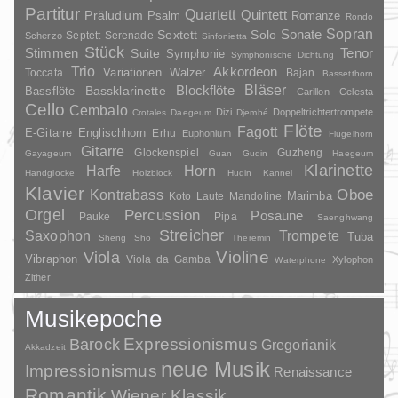
Partitur
Quartett
Quintett
Präludium
Psalm
Romanze
Rondo
Sopran
Sonate
Solo
Sextett
Septett
Serenade
Scherzo
Sinfonietta
Stück
Stimmen
Suite
Tenor
Symphonie
Symphonische Dichtung
Trio
Akkordeon
Variationen
Toccata
Walzer
Bajan
Bassetthorn
Bläser
Blockflöte
Bassklarinette
Bassflöte
Carillon
Celesta
Cello
Cembalo
Dizi
Doppeltrichtertrompete
Crotales
Daegeum
Djembé
Flöte
Fagott
E-Gitarre
Englischhorn
Erhu
Euphonium
Flügelhorn
Gitarre
Glockenspiel
Guzheng
Gayageum
Guan
Guqin
Haegeum
Klarinette
Harfe
Horn
Handglocke
Holzblock
Huqin
Kannel
Klavier
Kontrabass
Oboe
Marimba
Laute
Mandoline
Koto
Orgel
Percussion
Posaune
Pauke
Pipa
Saenghwang
Streicher
Saxophon
Trompete
Tuba
Sheng
Shō
Theremin
Violine
Viola
Vibraphon
Viola da Gamba
Xylophon
Waterphone
Zither
Musikepoche
Barock
Expressionismus
Gregorianik
Akkadzeit
neue Musik
Impressionismus
Renaissance
Romantik
Wiener Klassik