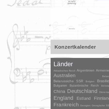
Konzertkalender
Länder
Argentinien
Armeni
Akkadisches Reich
Australien
Belar
Brasili
Belarussiche SSR
Belgien
Bulgarien
Byzantinische Reich
Böhm
Deutschland
China
Dänema
England
Finnlan
Estland
Frankreich
Georgien
Georgische S