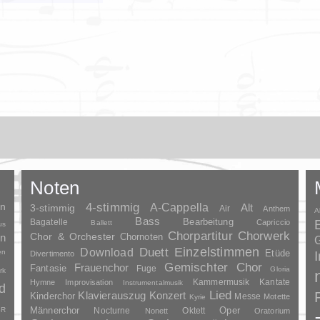
Noten
en
4-stimmig
A-Cappella
3-stimmig
Alt
Air
Anthem
A
Bass
Bagatelle
Bearbeitung
Capriccio
Ballett
us
Chorpartitur
Chorwerk
Chor & Orchester
en
Chornoten
G
Duett
Einzelstimmen
Download
en
Etüde
Divertimento
Gemischter Chor
Frauenchor
Fantasie
Fuge
Gloria
rk
Kammermusik
Kantate
Hymne
Improvisation
Instrumentalmusik
d
Lied
Klavierauszug
Konzert
Kinderchor
Messe
Motette
Kyrie
Oper
SR
Männerchor
Nocturne
Oktett
Nonett
Oratorium