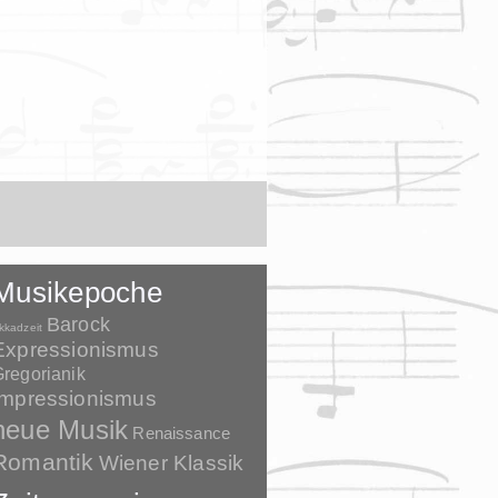
Musikepoche
Barock
kkadzeit
Expressionismus
regorianik
Impressionismus
neue Musik
Renaissance
Romantik
Wiener Klassik