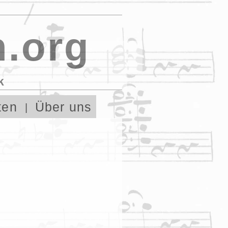
.org
k
ten
Über uns