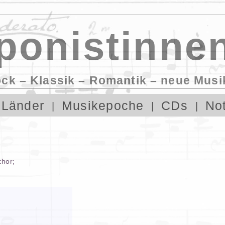
onistinnen
ock – Klassik – Romantik – neue Musi
Länder
Musikepoche
CDs
No
chor
;