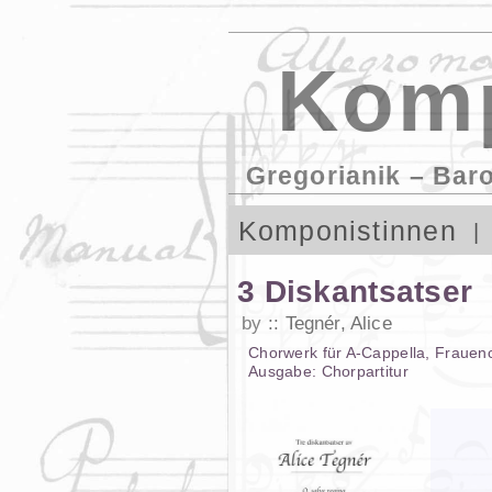
Komp
Gregorianik – Bar
Komponistinnen
3 Diskantsatser
by
Tegnér, Alice
Chorwerk
für
A-Cappella
,
Frauen
Ausgabe:
Chorpartitur