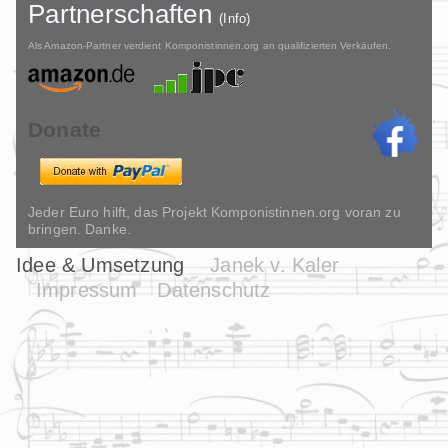
Partnerschaften
(Info)
Als Amazon-Partner verdient Komponistinnen.org an qualifizierten Verkäufen.
Donate
Jeder Euro hilft, das Projekt Komponistinnen.org voran zu
bringen. Danke.
Idee & Umsetzung
Janek v. Kaler
Impressum
Datenschutz