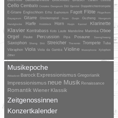
Cello
Cembalo
Dizi
Doppeltrichtertrompete
Crotales
Daegeum
Djembé
Flöte
Fagott
E-Gitarre
Englischhorn
Erhu
Euphonium
Flügelhorn
Gitarre
Glockenspiel
Guzheng
Gayageum
Guan
Guqin
Haegeum
Klarinette
Harfe
Horn
Handglocke
Holzblock
Huqin
Kannel
Klavier
Kontrabass
Oboe
Marimba
Laute
Mandoline
Koto
Orgel
Percussion
Posaune
Pauke
Pipa
Saenghwang
Streicher
Saxophon
Trompete
Tuba
Sheng
Shō
Theremin
Violine
Viola
Vibraphon
Viola da Gamba
Xylophon
Waterphone
Zither
Musikepoche
Barock
Expressionismus
Gregorianik
Akkadzeit
neue Musik
Impressionismus
Renaissance
Romantik
Wiener Klassik
Zeitgenossinnen
Konzertkalender