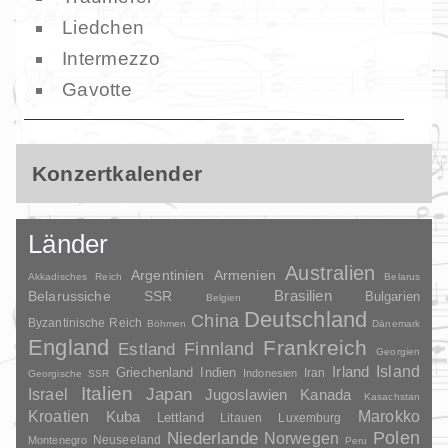
Liedchen
Intermezzo
Gavotte
Konzertkalender
Länder
Australien
Argentinien
Armenien
Akkadisches Reich
Belarus
Brasilien
Belarussiche SSR
Bulgarien
Belgien
Deutschland
China
Byzantinische Reich
Böhmen
Dänemark
England
Frankreich
Finnland
Estland
Georgien
Irland
Island
Griechenland
Indien
Indonesien
Iran
Georgische SSR
Italien
Japan
Israel
Jugoslawien
Kanada
Kasachstan
Kroatien
Marokko
Kuba
Lettland
Litauen
Luxemburg
Polen
Niederlande
Norwegen
Neuseeland
Montenegro
Peru