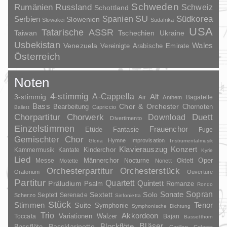
Schweden
Rumänien
Russland
Schweiz
Schottland
SU
Spanien
Südkorea
Serbien
Slowenien
Slowakei
Südafrika
USA
Tatarische ASSR
Taiwan
Tschechien
Ukraine
Usbekistan
Wales
Venezuela
Vereinigte Arabische Emirate
Österreich
Noten
4-stimmig
A-Cappella
3-stimmig
Alt
Air
Bagatelle
Anthem
Bass
Chor & Orchester
Chornoten
Bearbeitung
Capriccio
Ballett
Duett
Chorpartitur
Chorwerk
Download
Divertimento
Einzelstimmen
Frauenchor
Fantasie
Etüde
Fuge
Gemischter Chor
Hymne
Improvisation
Gloria
Instrumentalmusik
Klavierauszug
Konzert
Kinderchor
Kammermusik
Kantate
Kyrie
Lied
Oper
Messe
Männerchor
Nocturne
Oktett
Motette
Nonett
Orchesterpartitur
Orchesterstück
Oratorium
Ouvertüre
Partitur
Quartett
Quintett
Präludium
Psalm
Romanze
Rondo
Sopran
Sonate
Solo
Sextett
Septett
Serenade
Scherzo
Sinfonietta
Stück
Stimmen
Suite
Tenor
Symphonie
Symphonische Dichtung
Trio
Akkordeon
Variationen
Toccata
Walzer
Bajan
Bassetthorn
Bläser
Blockflöte
Bassklarinette
Bassflöte
Carillon
Celesta