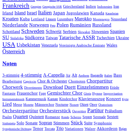
Frankreich
Griechenland
Indien
Indonesien
Iran
Georgien
Georgische SSR
Italien
Japan
Irland
Island
Israel
Jugoslawien
Kanada
Kasachstan
Kroatien
Marokko
Kuba
Lettland
Litauen
Luxemburg
Neuseeland
Montenegro
Polen
Rumänien
Niederlande
Russland
Norwegen
Peru
Schweden
Schweiz
Serbien
Spanien
Schottland
Slowenien
Slowakei
SU
Tatarische ASSR
Südkorea
Taiwan
Tschechien
Ukraine
Südafrika
USA
Usbekistan
Wales
Venezuela
Vereinigte Arabische Emirate
Österreich
Noten
4-stimmig
A-Cappella
3-stimmig
Alt
Bass
Air
Bagatelle
Anthem
Ballett
Chorpartitur
Chor & Orchester
Chornoten
Bearbeitung
Capriccio
Einzelstimmen
Chorwerk
Download
Duett
Etüde
Divertimento
Gemischter Chor
Frauenchor
Fantasie
Fuge
Hymne
Improvisation
Gloria
Klavierauszug
Konzert
Kantate
Kinderchor
Kammermusik
Instrumentalmusik
Kyrie
Lied
Oper
Messe
Männerchor
Oktett
Motette
Nocturne
Nonett
Oratorium
Partitur
Orchesterpartitur
Orchesterstück
Präludium
Ouvertüre
Quartett
Quintett
Psalm
Romanze
Sextett
Septett
Serenade
Scherzo
Rondo
Stück
Sonate
Sopran
Solo
Stimmen
Suite
Symphonie
Sinfonietta
Trio
Akkordeon
Tenor
Variationen
Toccata
Walzer
Bajan
Symphonische Dichtung