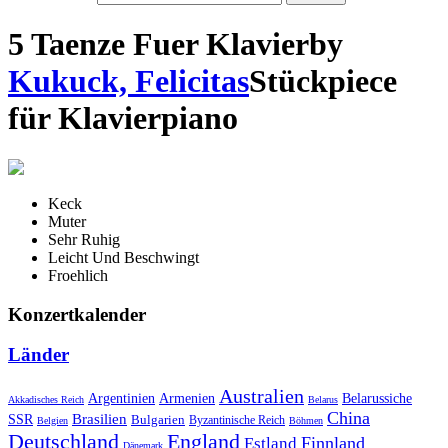
5 Taenze Fuer Klavier
by
Kukuck, Felicitas
Stück
piece
für
Klavier
piano
Keck
Muter
Sehr Ruhig
Leicht Und Beschwingt
Froehlich
Konzertkalender
Länder
Australien
Armenien
Belarussiche
Argentinien
Akkadisches Reich
Belarus
China
SSR
Brasilien
Bulgarien
Byzantinische Reich
Belgien
Böhmen
Deutschland
England
Finnland
Estland
Dänemark