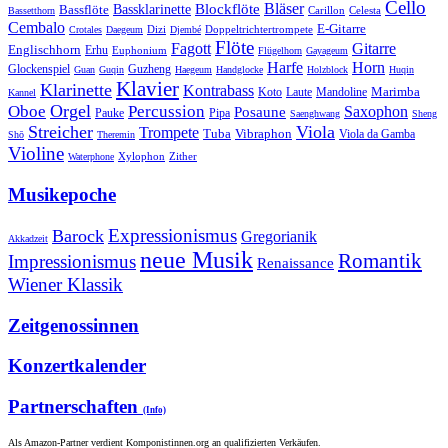
Cello
Bläser
Blockflöte
Bassklarinette
Bassflöte
Celesta
Bassetthorn
Carillon
Cembalo
E-Gitarre
Dizi
Doppeltrichtertrompete
Crotales
Daegeum
Djembé
Flöte
Gitarre
Fagott
Englischhorn
Erhu
Euphonium
Flügelhorn
Gayageum
Harfe
Horn
Guzheng
Glockenspiel
Guan
Guqin
Haegeum
Handglocke
Holzblock
Huqin
Klavier
Klarinette
Kontrabass
Marimba
Laute
Koto
Mandoline
Kannel
Orgel
Oboe
Percussion
Saxophon
Posaune
Pauke
Pipa
Saenghwang
Sheng
Streicher
Viola
Trompete
Tuba
Vibraphon
Viola da Gamba
Shō
Theremin
Violine
Zither
Waterphone
Xylophon
Musikepoche
Expressionismus
Barock
Gregorianik
Akkadzeit
neue Musik
Romantik
Impressionismus
Renaissance
Wiener Klassik
Zeitgenossinnen
Konzertkalender
Partnerschaften
(Info)
Als Amazon-Partner verdient Komponistinnen.org an qualifizierten Verkäufen.