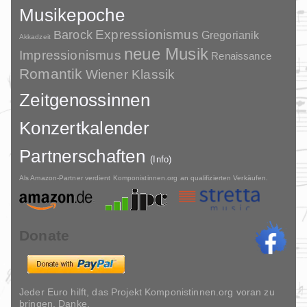
Musikepoche
Barock
Expressionismus
Gregorianik
Akkadzeit
neue Musik
Impressionismus
Renaissance
Romantik
Wiener Klassik
Zeitgenossinnen
Konzertkalender
Partnerschaften
(Info)
Als Amazon-Partner verdient Komponistinnen.org an qualifizierten Verkäufen.
Donate
Jeder Euro hilft, das Projekt Komponistinnen.org voran zu
bringen. Danke.