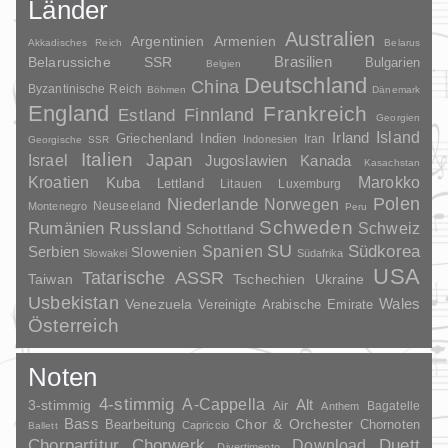
Länder
Australien
Argentinien
Armenien
Akkadisches Reich
Belarus
Brasilien
Belarussiche SSR
Bulgarien
Belgien
Deutschland
China
Byzantinische Reich
Böhmen
Dänemark
England
Frankreich
Finnland
Estland
Georgien
Irland
Island
Griechenland
Indien
Indonesien
Iran
Georgische SSR
Italien
Japan
Israel
Jugoslawien
Kanada
Kasachstan
Kroatien
Marokko
Kuba
Lettland
Litauen
Luxemburg
Polen
Niederlande
Norwegen
Neuseeland
Montenegro
Peru
Schweden
Rumänien
Russland
Schweiz
Schottland
SU
Spanien
Südkorea
Serbien
Slowenien
Slowakei
Südafrika
USA
Tatarische ASSR
Taiwan
Tschechien
Ukraine
Usbekistan
Wales
Venezuela
Vereinigte Arabische Emirate
Österreich
Noten
4-stimmig
A-Cappella
3-stimmig
Alt
Air
Bagatelle
Anthem
Bass
Chor & Orchester
Chornoten
Bearbeitung
Capriccio
Ballett
Duett
Chorpartitur
Chorwerk
Download
Divertimento