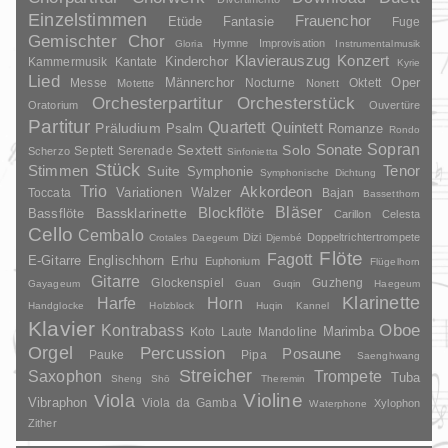
Einzelstimmen
Frauenchor
Fantasie
Etüde
Fuge
Gemischter Chor
Hymne
Improvisation
Gloria
Instrumentalmusik
Klavierauszug
Konzert
Kinderchor
Kammermusik
Kantate
Kyrie
Lied
Oper
Messe
Männerchor
Nocturne
Oktett
Motette
Nonett
Orchesterpartitur
Orchesterstück
Oratorium
Ouvertüre
Partitur
Quartett
Quintett
Präludium
Psalm
Romanze
Rondo
Sopran
Sonate
Solo
Sextett
Septett
Serenade
Scherzo
Sinfonietta
Stück
Stimmen
Suite
Tenor
Symphonie
Symphonische Dichtung
Trio
Akkordeon
Variationen
Toccata
Walzer
Bajan
Bassetthorn
Bläser
Blockflöte
Bassklarinette
Bassflöte
Carillon
Celesta
Cello
Cembalo
Dizi
Doppeltrichtertrompete
Crotales
Daegeum
Djembé
Flöte
Fagott
E-Gitarre
Englischhorn
Erhu
Euphonium
Flügelhorn
Gitarre
Glockenspiel
Guzheng
Gayageum
Guan
Guqin
Haegeum
Klarinette
Harfe
Horn
Handglocke
Holzblock
Huqin
Kannel
Klavier
Kontrabass
Oboe
Marimba
Laute
Mandoline
Koto
Orgel
Percussion
Posaune
Pauke
Pipa
Saenghwang
Streicher
Saxophon
Trompete
Tuba
Sheng
Shō
Theremin
Violine
Viola
Vibraphon
Viola da Gamba
Xylophon
Waterphone
Zither