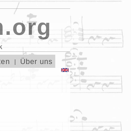
.org
k
ten
Über uns