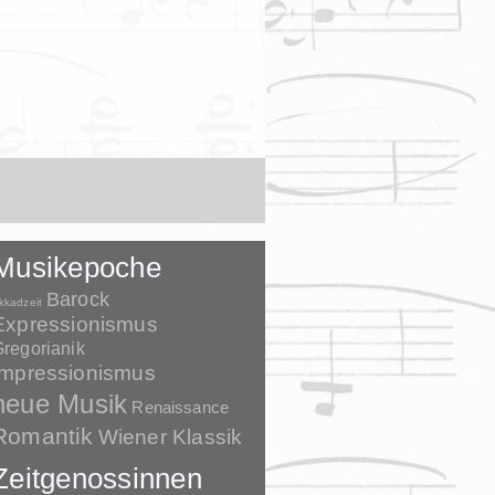
Musikepoche
Barock
kkadzeit
Expressionismus
regorianik
Impressionismus
neue Musik
Renaissance
Romantik
Wiener Klassik
Zeitgenossinnen