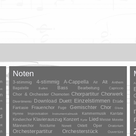
Noten
en
4-stimmig
A-Cappella
3-stimmig
Alt
Air
Anthem
A
Bass
Bagatelle
Bearbeitung
Capriccio
Ballett
us
Chorpartitur
Chorwerk
Chor & Orchester
en
Chornoten
G
Duett
Einzelstimmen
Download
en
Etüde
Divertimento
Gemischter Chor
Frauenchor
Fantasie
Fuge
Gloria
rk
Kammermusik
Kantate
Hymne
Improvisation
Instrumentalmusik
d
Lied
Klavierauszug
Konzert
Kinderchor
Messe
Motette
Kyrie
Oper
SR
Männerchor
Nocturne
Oktett
Nonett
Oratorium
Orchesterpartitur
Orchesterstück
an
Ouvertüre