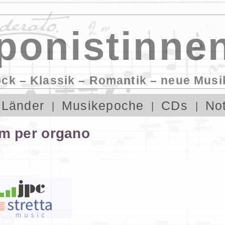
onistinnen
ock – Klassik – Romantik – neue Musi
Länder
Musikepoche
CDs
No
 per organo