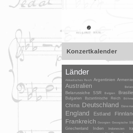
Konzertkalender
Länder
Argentinien
Armeni
Akkadisches Reich
Australien
Belar
Brasili
Belarussiche SSR
Belgien
Bulgarien
Byzantinische Reich
Böhm
Deutschland
China
Dänema
England
Finnlan
Estland
Frankreich
Georgien
Georgische S
Griechenland
Indien
Indonesien
Ir