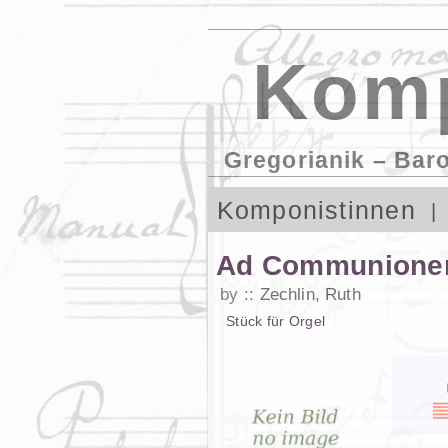
Komp
Gregorianik – Bar
Komponistinnen
Ad Communionem
by
Zechlin, Ruth
Stück
für
Orgel