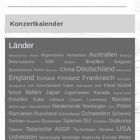
Konzertkalender
Länder
Australien
Argentinien
Armenien
Akkadisches Reich
Belarus
Brasilien
Belarussiche SSR
Bulgarien
Belgien
Deutschland
China
Byzantinische Reich
Böhmen
Dänemark
England
Frankreich
Finnland
Estland
Georgien
Irland
Island
Griechenland
Indien
Indonesien
Iran
Georgische SSR
Italien
Japan
Israel
Jugoslawien
Kanada
Kasachstan
Kroatien
Marokko
Kuba
Lettland
Litauen
Luxemburg
Polen
Niederlande
Norwegen
Neuseeland
Montenegro
Peru
Schweden
Rumänien
Russland
Schweiz
Schottland
SU
Spanien
Südkorea
Serbien
Slowenien
Slowakei
Südafrika
USA
Tatarische ASSR
Taiwan
Tschechien
Ukraine
Usbekistan
Wales
Venezuela
Vereinigte Arabische Emirate