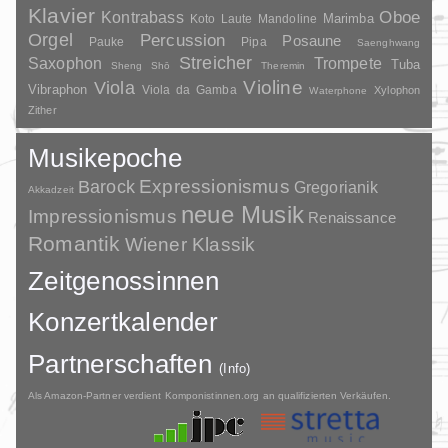
Klavier
Kontrabass
Oboe
Marimba
Laute
Mandoline
Koto
Orgel
Percussion
Posaune
Pauke
Pipa
Saenghwang
Streicher
Saxophon
Trompete
Tuba
Sheng
Shō
Theremin
Violine
Viola
Vibraphon
Viola da Gamba
Xylophon
Waterphone
Zither
Musikepoche
Barock
Expressionismus
Gregorianik
Akkadzeit
neue Musik
Impressionismus
Renaissance
Romantik
Wiener Klassik
Zeitgenossinnen
Konzertkalender
Partnerschaften
(Info)
Als Amazon-Partner verdient Komponistinnen.org an qualifizierten Verkäufen.