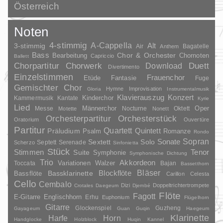
Österreich
Noten
4-stimmig
A-Cappella
3-stimmig
Alt
Air
Bagatelle
Anthem
Bass
Chor & Orchester
Chornoten
Bearbeitung
Capriccio
Ballett
Duett
Chorpartitur
Chorwerk
Download
Divertimento
Einzelstimmen
Frauenchor
Fantasie
Etüde
Fuge
Gemischter Chor
Hymne
Improvisation
Gloria
Instrumentalmusik
Klavierauszug
Konzert
Kinderchor
Kammermusik
Kantate
Kyrie
Lied
Oper
Messe
Männerchor
Nocturne
Oktett
Motette
Nonett
Orchesterpartitur
Orchesterstück
Oratorium
Ouvertüre
Partitur
Quartett
Quintett
Präludium
Psalm
Romanze
Rondo
Sopran
Sonate
Solo
Sextett
Septett
Serenade
Scherzo
Sinfonietta
Stück
Stimmen
Suite
Tenor
Symphonie
Symphonische Dichtung
Trio
Akkordeon
Variationen
Toccata
Walzer
Bajan
Bassetthorn
Bläser
Blockflöte
Bassklarinette
Bassflöte
Carillon
Celesta
Cello
Cembalo
Dizi
Doppeltrichtertrompete
Crotales
Daegeum
Djembé
Flöte
Fagott
E-Gitarre
Englischhorn
Erhu
Euphonium
Flügelhorn
Gitarre
Glockenspiel
Guzheng
Gayageum
Guan
Guqin
Haegeum
Klarinette
Harfe
Horn
Handglocke
Holzblock
Huqin
Kannel