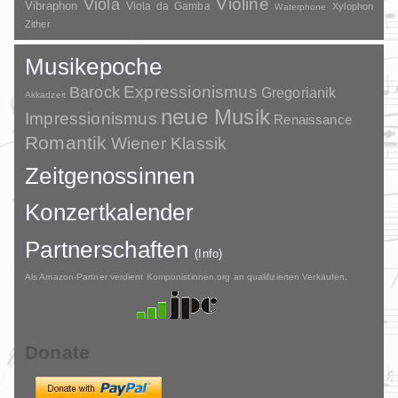
Violine
Viola
Vibraphon
Viola da Gamba
Xylophon
Waterphone
Zither
Musikepoche
Barock
Expressionismus
Gregorianik
Akkadzeit
neue Musik
Impressionismus
Renaissance
Romantik
Wiener Klassik
Zeitgenossinnen
Konzertkalender
Partnerschaften
(Info)
Als Amazon-Partner verdient Komponistinnen.org an qualifizierten Verkäufen.
Donate