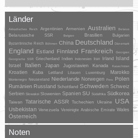
Länder
Australien
Argentinien
Armenien
Akkadisches Reich
Belarus
Brasilien
Belarussiche SSR
Bulgarien
Belgien
Deutschland
China
Byzantinische Reich
Böhmen
Dänemark
England
Frankreich
Finnland
Estland
Georgien
Irland
Island
Griechenland
Indien
Indonesien
Iran
Georgische SSR
Italien
Japan
Israel
Jugoslawien
Kanada
Kasachstan
Kroatien
Marokko
Kuba
Lettland
Litauen
Luxemburg
Polen
Niederlande
Norwegen
Neuseeland
Montenegro
Peru
Schweden
Rumänien
Russland
Schweiz
Schottland
SU
Spanien
Südkorea
Serbien
Slowenien
Slowakei
Südafrika
USA
Tatarische ASSR
Taiwan
Tschechien
Ukraine
Usbekistan
Wales
Venezuela
Vereinigte Arabische Emirate
Österreich
Noten