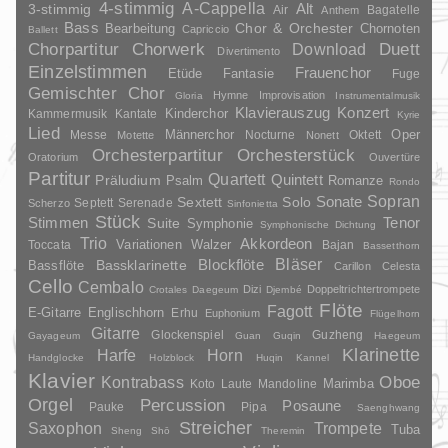
4-stimmig
A-Cappella
3-stimmig
Alt
Air
Bagatelle
Anthem
Bass
Chor & Orchester
Chornoten
Bearbeitung
Capriccio
Ballett
Duett
Chorpartitur
Chorwerk
Download
Divertimento
Einzelstimmen
Frauenchor
Fantasie
Etüde
Fuge
Gemischter Chor
Hymne
Improvisation
Gloria
Instrumentalmusik
Klavierauszug
Konzert
Kinderchor
Kammermusik
Kantate
Kyrie
Lied
Oper
Messe
Männerchor
Nocturne
Oktett
Motette
Nonett
Orchesterpartitur
Orchesterstück
Oratorium
Ouvertüre
Partitur
Quartett
Quintett
Präludium
Psalm
Romanze
Rondo
Sopran
Sonate
Solo
Sextett
Septett
Serenade
Scherzo
Sinfonietta
Stück
Stimmen
Suite
Tenor
Symphonie
Symphonische Dichtung
Trio
Akkordeon
Variationen
Toccata
Walzer
Bajan
Bassetthorn
Bläser
Blockflöte
Bassklarinette
Bassflöte
Carillon
Celesta
Cello
Cembalo
Dizi
Doppeltrichtertrompete
Crotales
Daegeum
Djembé
Flöte
Fagott
E-Gitarre
Englischhorn
Erhu
Euphonium
Flügelhorn
Gitarre
Glockenspiel
Guzheng
Gayageum
Guan
Guqin
Haegeum
Klarinette
Harfe
Horn
Handglocke
Holzblock
Huqin
Kannel
Klavier
Kontrabass
Oboe
Marimba
Laute
Mandoline
Koto
Orgel
Percussion
Posaune
Pauke
Pipa
Saenghwang
Streicher
Saxophon
Trompete
Tuba
Sheng
Shō
Theremin