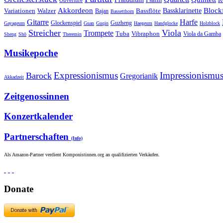
Ouvertüre
Akkordeon
Blockf
Bassklarinette
Variationen
Bassflöte
Walzer
Bajan
Bassetthorn
Gitarre
Harfe
Guzheng
Glockenspiel
Gayageum
Guan
Guqin
Haegeum
Handglocke
Holzblock
Streicher
Viola
Trompete
Tuba
Vibraphon
Viola da Gamba
Sheng
Shō
Theremin
Musikepoche
Expressionismus
Impressionismu
Barock
Gregorianik
Akkadzeit
Zeitgenossinnen
Konzertkalender
Partnerschaften
(Info)
Als Amazon-Partner verdient Komponistinnen.org an qualifizierten Verkäufen.
Donate