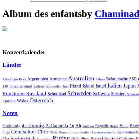
Album des enfants
by
Chaminade
Konzertkalender
Länder
Australien
Armenien
Belarussiche SSR
Argentinien
Akkadisches Reich
Belarus
Italien
Japan
Irland
Island
Israel
Griechenland
Indien
Indonesien
Iran
SSR
Schweden
Rumänien
Russland
Schweiz
Serbien
Schottland
Slowake
Österreich
Wales
Emirate
Noten
4-stimmig
A-Cappella
3-stimmig
Alt
Bass
Air
Bagatelle
Bear
Anthem
Ballett
Gemischter Chor
Fuge
Hymne
Improvisation
Kammermusik
Gloria
Instrumentalmusik
Partitur
Orchesterstück
Quartett
Quintett
Präludium
Psalm
R