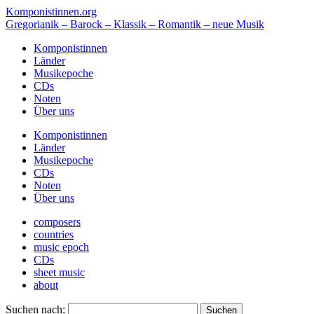
Komponistinnen.org
Gregorianik – Barock – Klassik – Romantik – neue Musik
Komponistinnen
Länder
Musikepoche
CDs
Noten
Über uns
Komponistinnen
Länder
Musikepoche
CDs
Noten
Über uns
composers
countries
music epoch
CDs
sheet music
about
Suchen nach: