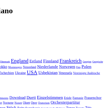
iano
England
Frankreich
Finnland
Estland
Dänemark
Georgien
Georgische
Polen
Niederlande
okko
Norwegen
Neuseeland
Montenegro
Peru
USA
Usbekistan
Tschechien
Venezuela
Ukraine
Vereinigte Arabische
Einzelstimmen
Download
Duett
Frauenchor
Fantasie
Etüde
timento
Orchesterpartitur
Oper
or
Oktett
Nocturne
Nonett
Oratorium
Stück
Trio
men
Suite
Tenor
Symphonie