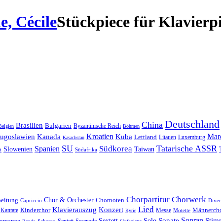
, Cécile
Stück
piece
für
Klavier
p
Deutschland
China
Brasilien
Bulgarien
Byzantinische Reich
Belgien
Böhmen
Kroatien
Mar
Jugoslawien
Kanada
Kuba
Lettland
Litauen
Luxemburg
Kasachstan
SU
Tatarische ASSR
Südkorea
Spanien
Taiwan
Slowenien
i
Südafrika
Chorpartitur
Chorwerk
Chor & Orchester
Chornoten
beitung
Capriccio
Diver
Lied
Klavierauszug
Konzert
Kantate
Kinderchor
Messe
Männerch
Motette
Kyrie
Sonate
Sopran
Solo
Stim
omanze
Sextett