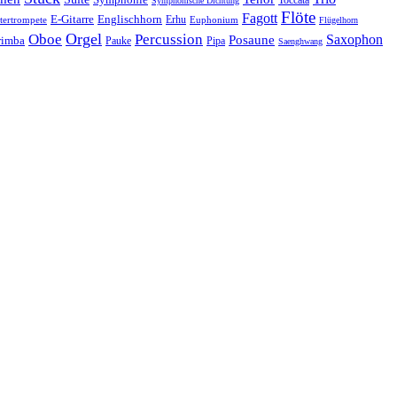
Toccata
Symphonische Dichtung
Flöte
Fagott
E-Gitarre
Englischhorn
tertrompete
Erhu
Euphonium
Flügelhorn
Orgel
Oboe
Percussion
Saxophon
Posaune
imba
Pauke
Pipa
Saenghwang