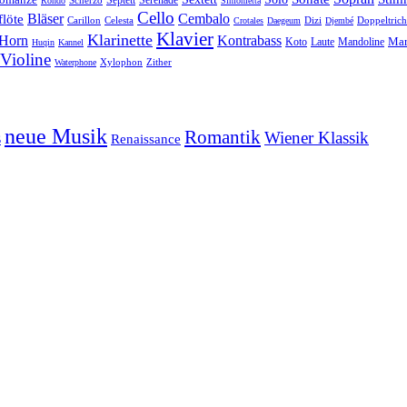
Septett
Serenade
Scherzo
Rondo
Sinfonietta
Cello
Bläser
löte
Cembalo
Celesta
Dizi
Doppeltrich
Carillon
Crotales
Daegeum
Djembé
Klavier
Klarinette
Horn
Kontrabass
Mar
Laute
Koto
Mandoline
Huqin
Kannel
Violine
Zither
Waterphone
Xylophon
neue Musik
Romantik
s
Wiener Klassik
Renaissance