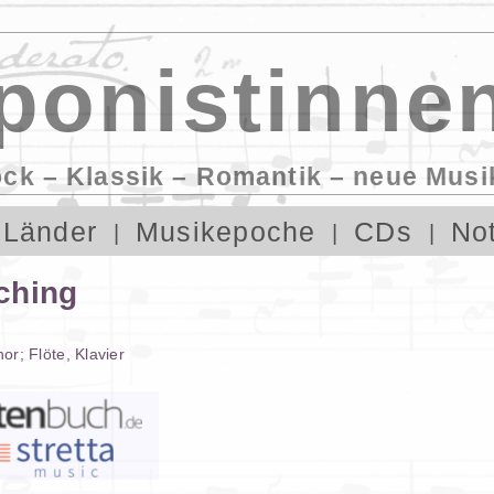
onistinnen
ock – Klassik – Romantik – neue Musi
Länder
Musikepoche
CDs
No
ching
hor
;
Flöte
,
Klavier