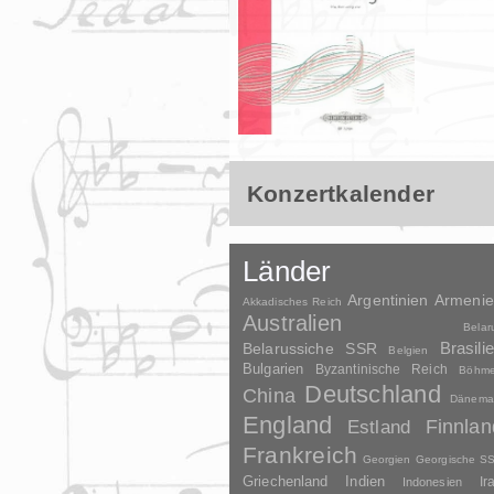
Konzertkalender
Länder
Argentinien
Armeni
Akkadisches Reich
Australien
Belar
Brasili
Belarussiche SSR
Belgien
Bulgarien
Byzantinische Reich
Böhm
Deutschland
China
Dänema
England
Finnlan
Estland
Frankreich
Georgien
Georgische S
Griechenland
Indien
Indonesien
Ir