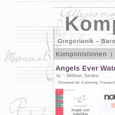
Komp
Gregorianik – Bar
Komponistinnen
Angels Ever Wat
by
Milliken, Sandra
Chorwerk
für
3-stimmig
,
Frauenc