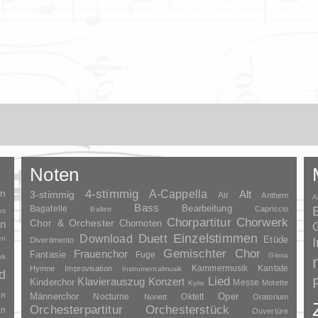
Noten
en
4-stimmig
A-Cappella
3-stimmig
Alt
Air
Anthem
A
Bass
Bagatelle
Bearbeitung
Capriccio
Ballett
us
Chorpartitur
Chorwerk
Chor & Orchester
en
Chornoten
G
Duett
Einzelstimmen
Download
en
Etüde
Divertimento
Gemischter Chor
Frauenchor
Fantasie
Fuge
Gloria
rk
Kammermusik
Kantate
Hymne
Improvisation
Instrumentalmusik
d
Lied
Klavierauszug
Konzert
Kinderchor
Messe
Motette
Kyrie
Oper
SR
Männerchor
Nocturne
Oktett
Nonett
Oratorium
Orchesterpartitur
Orchesterstück
an
Ouvertüre