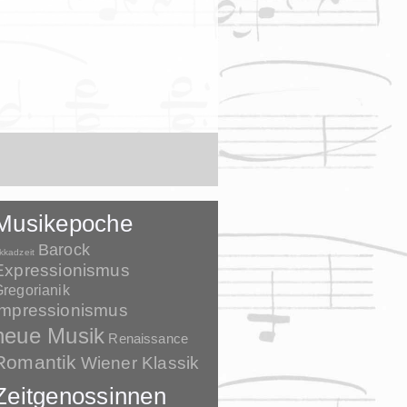
Musikepoche
Barock
kkadzeit
Expressionismus
regorianik
Impressionismus
neue Musik
Renaissance
Romantik
Wiener Klassik
Zeitgenossinnen