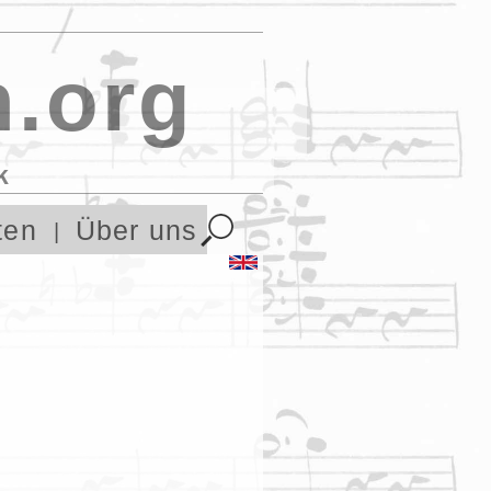
.org
k
ten
Über uns