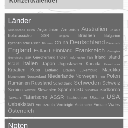
Konzertkalender
Länder
Australien
Argentinien
Armenien
Akkadisches Reich
Belarus
Brasilien
Belarussiche SSR
Bulgarien
Belgien
Deutschland
China
Byzantinische Reich
Böhmen
Dänemark
England
Frankreich
Finnland
Estland
Georgien
Irland
Island
Griechenland
Indien
Indonesien
Iran
Georgische SSR
Italien
Japan
Israel
Jugoslawien
Kanada
Kasachstan
Kroatien
Marokko
Kuba
Lettland
Litauen
Luxemburg
Polen
Niederlande
Norwegen
Neuseeland
Montenegro
Peru
Schweden
Rumänien
Russland
Schweiz
Schottland
SU
Spanien
Südkorea
Serbien
Slowenien
Slowakei
Südafrika
USA
Tatarische ASSR
Taiwan
Tschechien
Ukraine
Usbekistan
Wales
Venezuela
Vereinigte Arabische Emirate
Österreich
Noten