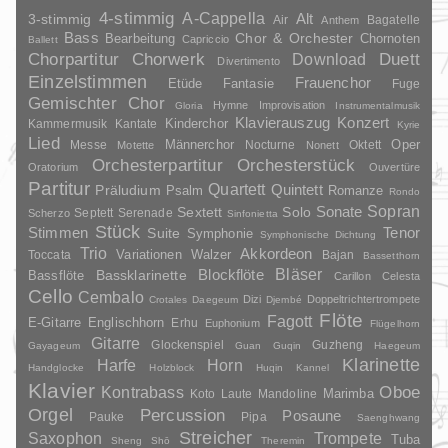
4-stimmig
A-Cappella
3-stimmig
Alt
Air
Bagatelle
Anthem
Bass
Chor & Orchester
Chornoten
Bearbeitung
Capriccio
Ballett
Duett
Chorpartitur
Chorwerk
Download
Divertimento
Einzelstimmen
Frauenchor
Fantasie
Etüde
Fuge
Gemischter Chor
Hymne
Improvisation
Gloria
Instrumentalmusik
Klavierauszug
Konzert
Kinderchor
Kammermusik
Kantate
Kyrie
Lied
Oper
Messe
Männerchor
Nocturne
Oktett
Motette
Nonett
Orchesterpartitur
Orchesterstück
Oratorium
Ouvertüre
Partitur
Quartett
Quintett
Präludium
Psalm
Romanze
Rondo
Sopran
Sonate
Solo
Sextett
Septett
Serenade
Scherzo
Sinfonietta
Stück
Stimmen
Suite
Tenor
Symphonie
Symphonische Dichtung
Trio
Akkordeon
Variationen
Toccata
Walzer
Bajan
Bassetthorn
Bläser
Blockflöte
Bassklarinette
Bassflöte
Carillon
Celesta
Cello
Cembalo
Dizi
Doppeltrichtertrompete
Crotales
Daegeum
Djembé
Flöte
Fagott
E-Gitarre
Englischhorn
Erhu
Euphonium
Flügelhorn
Gitarre
Glockenspiel
Guzheng
Gayageum
Guan
Guqin
Haegeum
Klarinette
Harfe
Horn
Handglocke
Holzblock
Huqin
Kannel
Klavier
Kontrabass
Oboe
Marimba
Laute
Mandoline
Koto
Orgel
Percussion
Posaune
Pauke
Pipa
Saenghwang
Streicher
Saxophon
Trompete
Tuba
Sheng
Shō
Theremin