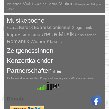
Violine
Viola
Vibraphon
Viola da Gamba
Xylophon
Waterphone
Zither
Musikepoche
Barock
Expressionismus
Gregorianik
Akkadzeit
neue Musik
Impressionismus
Renaissance
Romantik
Wiener Klassik
Zeitgenossinnen
Konzertkalender
Partnerschaften
(Info)
Als Amazon-Partner verdient Komponistinnen.org an qualifizierten Verkäufen.
Donate