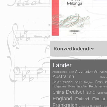
Konzertkalender
Länder
Argentinien
Armeni
Akkadisches Reich
Australien
Belar
Brasili
Belarussiche SSR
Belgien
Bulgarien
Byzantinische Reich
Böhm
Deutschland
China
Dänema
England
Finnlan
Estland
Frankreich
Georgien
Georgische S