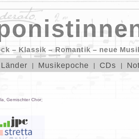
onistinnen
ock – Klassik – Romantik – neue Musi
Länder
Musikepoche
CDs
No
la
,
Gemischter Chor
;