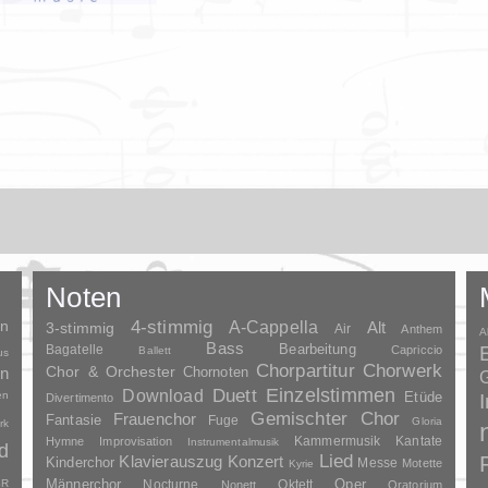
Noten
en
4-stimmig
A-Cappella
3-stimmig
Alt
Air
Anthem
A
Bass
Bagatelle
Bearbeitung
Capriccio
Ballett
us
Chorpartitur
Chorwerk
Chor & Orchester
en
Chornoten
G
Duett
Einzelstimmen
Download
en
Etüde
Divertimento
Gemischter Chor
Frauenchor
Fantasie
Fuge
Gloria
rk
Kammermusik
Kantate
Hymne
Improvisation
Instrumentalmusik
d
Lied
Klavierauszug
Konzert
Kinderchor
Messe
Motette
Kyrie
Oper
SR
Männerchor
Nocturne
Oktett
Nonett
Oratorium