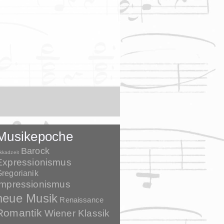
Musikepoche
Barock
kkadzeit
Expressionismus
regorianik
Impressionismus
neue Musik
Renaissance
Romantik
Wiener Klassik