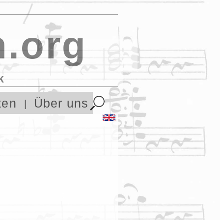
.org
k
ten
Über uns