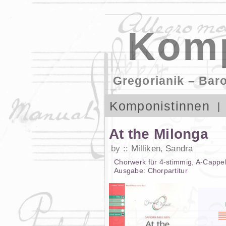
Komp
Gregorianik – Bar
Komponistinnen
At the Milonga
by
Milliken, Sandra
Chorwerk
für
4-stimmig
,
A-Cappel
Ausgabe:
Chorpartitur