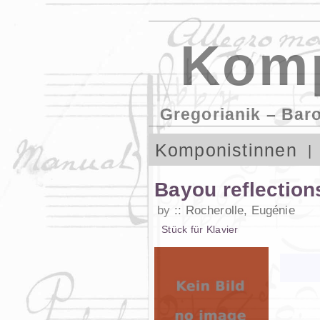
Komp
Gregorianik – Bar
Komponistinnen
Bayou reflection
by
Rocherolle, Eugénie
Stück
für
Klavier