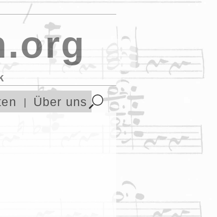
.org
k
ten
Über uns