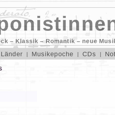
onistinnen
ock – Klassik – Romantik – neue Musi
Länder
Musikepoche
CDs
No
s