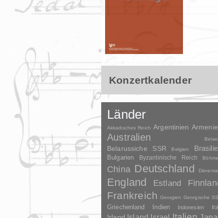
Konzertkalender
Länder
Argentinien
Armeni
Akkadisches Reich
Australien
Belar
Brasili
Belarussiche SSR
Belgien
Bulgarien
Byzantinische Reich
Böhm
Deutschland
China
Dänema
England
Finnlan
Estland
Frankreich
Georgien
Georgische S
Griechenland
Indien
Indonesien
Ir
Italien
Japa
Irland
Island
Israel