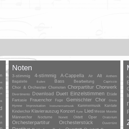
Noten
en
4-stimmig
A-Cappella
3-stimmig
Alt
Air
Anthem
A
Bass
Bagatelle
Bearbeitung
Capriccio
Ballett
us
Chorpartitur
Chorwerk
Chor & Orchester
en
Chornoten
G
Duett
Einzelstimmen
Download
en
Etüde
Divertimento
Gemischter Chor
Frauenchor
Fantasie
Fuge
Gloria
rk
Kammermusik
Kantate
Hymne
Improvisation
Instrumentalmusik
d
Lied
Klavierauszug
Konzert
Kinderchor
Messe
Motette
Kyrie
Oper
SR
Männerchor
Nocturne
Oktett
Nonett
Oratorium
Orchesterpartitur
Orchesterstück
an
Ouvertüre
n