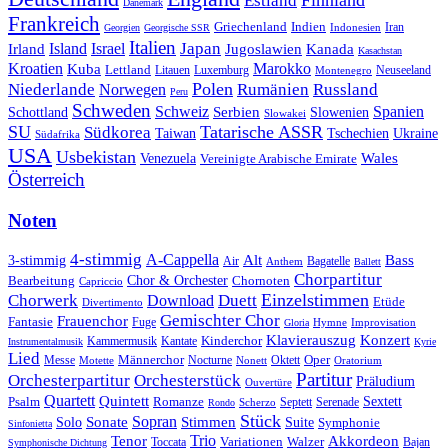
Finnland
Estland
Dänemark
Frankreich
Griechenland
Indien
Indonesien
Iran
Georgien
Georgische SSR
Italien
Japan
Irland
Island
Israel
Jugoslawien
Kanada
Kasachstan
Kroatien
Marokko
Kuba
Lettland
Litauen
Luxemburg
Neuseeland
Montenegro
Polen
Rumänien
Niederlande
Russland
Norwegen
Peru
Schweden
Schweiz
Serbien
Spanien
Schottland
Slowenien
Slowakei
SU
Tatarische ASSR
Südkorea
Taiwan
Tschechien
Ukraine
Südafrika
USA
Usbekistan
Wales
Venezuela
Vereinigte Arabische Emirate
Österreich
Noten
4-stimmig
A-Cappella
3-stimmig
Alt
Bass
Air
Bagatelle
Anthem
Ballett
Chorpartitur
Chor & Orchester
Chornoten
Bearbeitung
Capriccio
Einzelstimmen
Chorwerk
Download
Duett
Etüde
Divertimento
Gemischter Chor
Frauenchor
Fantasie
Fuge
Hymne
Improvisation
Gloria
Klavierauszug
Konzert
Kantate
Kinderchor
Kammermusik
Instrumentalmusik
Kyrie
Lied
Oper
Messe
Männerchor
Oktett
Motette
Nocturne
Nonett
Oratorium
Partitur
Orchesterpartitur
Orchesterstück
Präludium
Ouvertüre
Quartett
Quintett
Psalm
Romanze
Sextett
Septett
Serenade
Scherzo
Rondo
Stück
Sonate
Sopran
Solo
Stimmen
Suite
Symphonie
Sinfonietta
Trio
Akkordeon
Tenor
Variationen
Toccata
Walzer
Bajan
Symphonische Dichtung