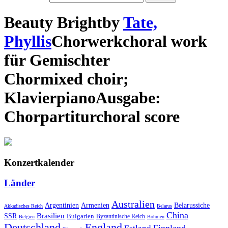
Beauty Bright
by
Tate,
Phyllis
Chorwerk
choral work
für
Gemischter
Chor
mixed choir
;
Klavier
piano
Ausgabe:
Chorpartitur
choral score
Konzertkalender
Länder
Australien
Armenien
Belarussiche
Argentinien
Akkadisches Reich
Belarus
China
SSR
Brasilien
Bulgarien
Byzantinische Reich
Belgien
Böhmen
Deutschland
England