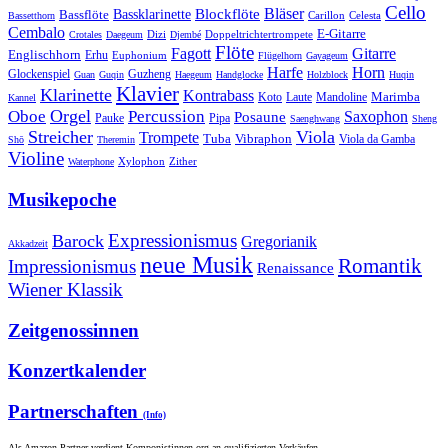
Cello
Bläser
Blockflöte
Bassklarinette
Bassflöte
Celesta
Bassetthorn
Carillon
Cembalo
E-Gitarre
Dizi
Doppeltrichtertrompete
Crotales
Daegeum
Djembé
Flöte
Gitarre
Fagott
Englischhorn
Erhu
Euphonium
Flügelhorn
Gayageum
Harfe
Horn
Guzheng
Glockenspiel
Guan
Guqin
Haegeum
Handglocke
Holzblock
Huqin
Klavier
Klarinette
Kontrabass
Marimba
Laute
Koto
Mandoline
Kannel
Orgel
Oboe
Percussion
Saxophon
Posaune
Pauke
Pipa
Saenghwang
Sheng
Streicher
Viola
Trompete
Tuba
Vibraphon
Viola da Gamba
Shō
Theremin
Violine
Zither
Waterphone
Xylophon
Musikepoche
Expressionismus
Barock
Gregorianik
Akkadzeit
neue Musik
Romantik
Impressionismus
Renaissance
Wiener Klassik
Zeitgenossinnen
Konzertkalender
Partnerschaften
(Info)
Als Amazon-Partner verdient Komponistinnen.org an qualifizierten Verkäufen.