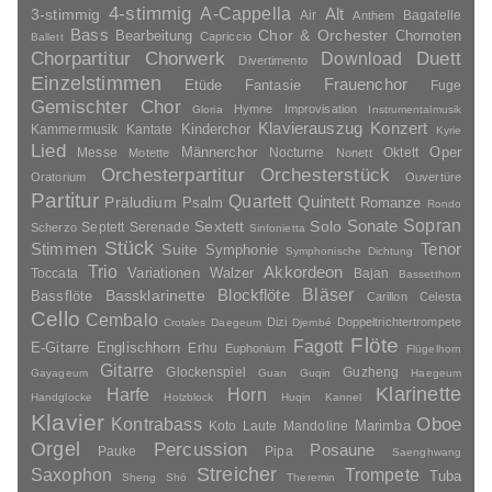
4-stimmig
A-Cappella
3-stimmig
Alt
Air
Bagatelle
Anthem
Bass
Chor & Orchester
Chornoten
Bearbeitung
Capriccio
Ballett
Duett
Chorpartitur
Chorwerk
Download
Divertimento
Einzelstimmen
Frauenchor
Fantasie
Etüde
Fuge
Gemischter Chor
Hymne
Improvisation
Gloria
Instrumentalmusik
Klavierauszug
Konzert
Kinderchor
Kammermusik
Kantate
Kyrie
Lied
Oper
Messe
Männerchor
Nocturne
Oktett
Motette
Nonett
Orchesterpartitur
Orchesterstück
Oratorium
Ouvertüre
Partitur
Quartett
Quintett
Präludium
Psalm
Romanze
Rondo
Sopran
Sonate
Solo
Sextett
Septett
Serenade
Scherzo
Sinfonietta
Stück
Stimmen
Suite
Tenor
Symphonie
Symphonische Dichtung
Trio
Akkordeon
Variationen
Toccata
Walzer
Bajan
Bassetthorn
Bläser
Blockflöte
Bassklarinette
Bassflöte
Carillon
Celesta
Cello
Cembalo
Dizi
Doppeltrichtertrompete
Crotales
Daegeum
Djembé
Flöte
Fagott
E-Gitarre
Englischhorn
Erhu
Euphonium
Flügelhorn
Gitarre
Glockenspiel
Guzheng
Gayageum
Guan
Guqin
Haegeum
Klarinette
Harfe
Horn
Handglocke
Holzblock
Huqin
Kannel
Klavier
Kontrabass
Oboe
Marimba
Laute
Mandoline
Koto
Orgel
Percussion
Posaune
Pauke
Pipa
Saenghwang
Streicher
Saxophon
Trompete
Tuba
Sheng
Shō
Theremin