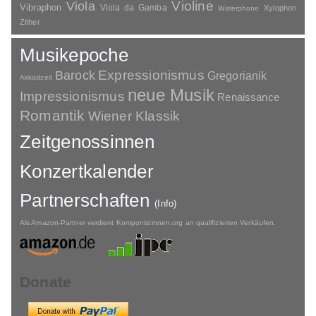
Violine
Viola
Vibraphon
Viola da Gamba
Xylophon
Waterphone
Zither
Musikepoche
Barock
Expressionismus
Gregorianik
Akkadzeit
neue Musik
Impressionismus
Renaissance
Romantik
Wiener Klassik
Zeitgenossinnen
Konzertkalender
Partnerschaften
(Info)
Als Amazon-Partner verdient Komponistinnen.org an qualifizierten Verkäufen.
Donate