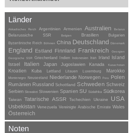
Länder
Australien
Argentinien
Armenien
Akkadisches Reich
Belarus
Brasilien
Belarussiche SSR
Bulgarien
Belgien
Deutschland
China
Byzantinische Reich
Böhmen
Dänemark
England
Frankreich
Finnland
Estland
Georgien
Irland
Island
Griechenland
Indien
Indonesien
Iran
Georgische SSR
Italien
Japan
Israel
Jugoslawien
Kanada
Kasachstan
Kroatien
Marokko
Kuba
Lettland
Litauen
Luxemburg
Polen
Niederlande
Norwegen
Neuseeland
Montenegro
Peru
Schweden
Rumänien
Russland
Schweiz
Schottland
SU
Spanien
Südkorea
Serbien
Slowenien
Slowakei
Südafrika
USA
Tatarische ASSR
Taiwan
Tschechien
Ukraine
Usbekistan
Wales
Venezuela
Vereinigte Arabische Emirate
Österreich
Noten