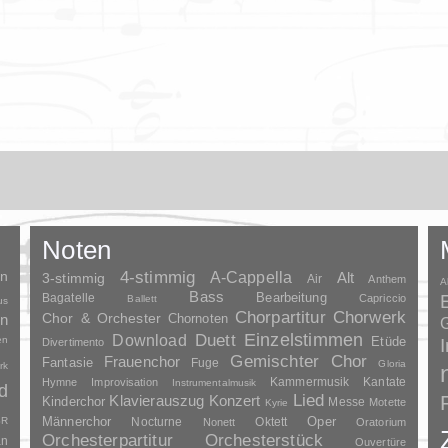
Noten
en
4-stimmig
A-Cappella
3-stimmig
Alt
Air
Anthem
A
Bass
Bagatelle
Bearbeitung
Capriccio
Ballett
us
Chorpartitur
Chorwerk
Chor & Orchester
en
Chornoten
G
Duett
Einzelstimmen
Download
en
Etüde
Divertimento
Gemischter Chor
Frauenchor
Fantasie
Fuge
Gloria
rk
Kammermusik
Kantate
Hymne
Improvisation
Instrumentalmusik
d
Lied
Klavierauszug
Konzert
Kinderchor
Messe
Motette
Kyrie
Oper
SR
Männerchor
Nocturne
Oktett
Nonett
Oratorium
Orchesterpartitur
Orchesterstück
an
Ouvertüre