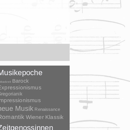
Musikepoche
Barock
kkadzeit
Expressionismus
regorianik
Impressionismus
neue Musik
Renaissance
Romantik
Wiener Klassik
Zeitgenossinnen