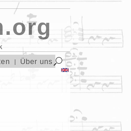
.org
k
ten
Über uns