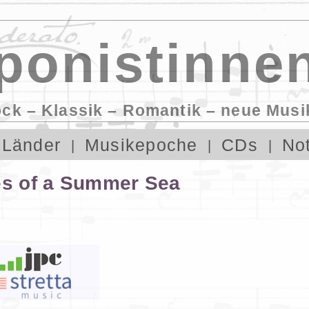
onistinnen
ock – Klassik – Romantik – neue Musi
Länder
Musikepoche
CDs
No
les of a Summer Sea