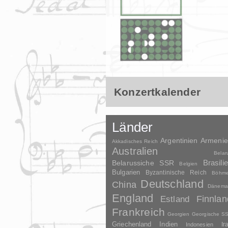
Konzertkalender
Länder
Argentinien
Armeni
Akkadisches Reich
Australien
Belar
Brasili
Belarussiche SSR
Belgien
Bulgarien
Byzantinische Reich
Böhm
Deutschland
China
Dänema
England
Finnlan
Estland
Frankreich
Georgien
Georgische S
Griechenland
Indien
Indonesien
Ir