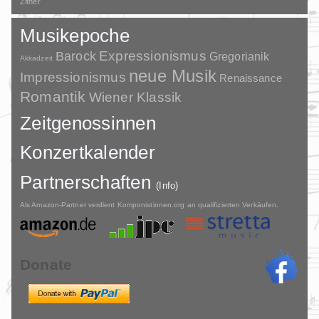
Zither
Musikepoche
Barock
Expressionismus
Gregorianik
Akkadzeit
neue Musik
Impressionismus
Renaissance
Romantik
Wiener Klassik
Zeitgenossinnen
Konzertkalender
Partnerschaften
(Info)
Als Amazon-Partner verdient Komponistinnen.org an qualifizierten Verkäufen.
Donate