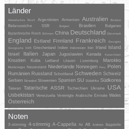
Länder
Australien
Argentinien
Armenien
Akkadisches Reich
Belarus
Brasilien
Belarussiche SSR
Bulgarien
Belgien
Deutschland
China
Byzantinische Reich
Böhmen
Dänemark
England
Frankreich
Finnland
Estland
Georgien
Irland
Island
Griechenland
Indien
Indonesien
Iran
Georgische SSR
Italien
Japan
Israel
Jugoslawien
Kanada
Kasachstan
Kroatien
Marokko
Kuba
Lettland
Litauen
Luxemburg
Polen
Niederlande
Norwegen
Neuseeland
Montenegro
Peru
Schweden
Rumänien
Russland
Schweiz
Schottland
SU
Spanien
Südkorea
Serbien
Slowenien
Slowakei
Südafrika
USA
Tatarische ASSR
Taiwan
Tschechien
Ukraine
Usbekistan
Wales
Venezuela
Vereinigte Arabische Emirate
Österreich
Noten
4-stimmig
A-Cappella
3-stimmig
Alt
Air
Bagatelle
Anthem