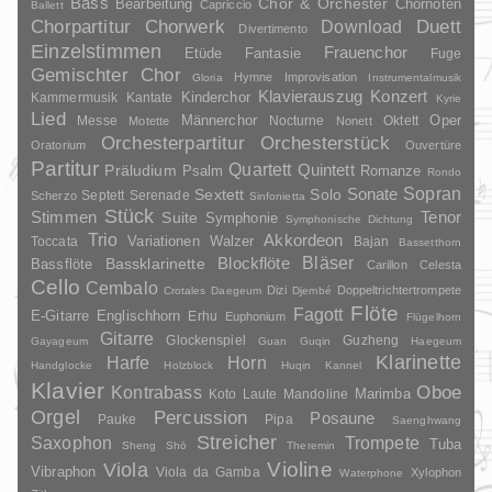
Bass
Chor & Orchester
Chornoten
Bearbeitung
Capriccio
Ballett
Duett
Chorpartitur
Chorwerk
Download
Divertimento
Einzelstimmen
Frauenchor
Fantasie
Etüde
Fuge
Gemischter Chor
Hymne
Improvisation
Gloria
Instrumentalmusik
Klavierauszug
Konzert
Kinderchor
Kammermusik
Kantate
Kyrie
Lied
Oper
Messe
Männerchor
Nocturne
Oktett
Motette
Nonett
Orchesterpartitur
Orchesterstück
Oratorium
Ouvertüre
Partitur
Quartett
Quintett
Präludium
Psalm
Romanze
Rondo
Sopran
Sonate
Solo
Sextett
Septett
Serenade
Scherzo
Sinfonietta
Stück
Stimmen
Suite
Tenor
Symphonie
Symphonische Dichtung
Trio
Akkordeon
Variationen
Toccata
Walzer
Bajan
Bassetthorn
Bläser
Blockflöte
Bassklarinette
Bassflöte
Carillon
Celesta
Cello
Cembalo
Dizi
Doppeltrichtertrompete
Crotales
Daegeum
Djembé
Flöte
Fagott
E-Gitarre
Englischhorn
Erhu
Euphonium
Flügelhorn
Gitarre
Glockenspiel
Guzheng
Gayageum
Guan
Guqin
Haegeum
Klarinette
Harfe
Horn
Handglocke
Holzblock
Huqin
Kannel
Klavier
Kontrabass
Oboe
Marimba
Laute
Mandoline
Koto
Orgel
Percussion
Posaune
Pauke
Pipa
Saenghwang
Streicher
Saxophon
Trompete
Tuba
Sheng
Shō
Theremin
Violine
Viola
Vibraphon
Viola da Gamba
Xylophon
Waterphone