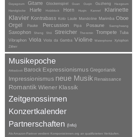
Gitarre
Glockenspiel
Guzheng
Gayageum
Guan
Guqin
Haegeum
Klarinette
Harfe
Horn
Handglocke
Holzblock
Huqin
Kannel
Klavier
Kontrabass
Oboe
Marimba
Laute
Mandoline
Koto
Orgel
Percussion
Posaune
Pauke
Pipa
Saenghwang
Streicher
Saxophon
Trompete
Tuba
Sheng
Shō
Theremin
Violine
Viola
Vibraphon
Viola da Gamba
Xylophon
Waterphone
Zither
Musikepoche
Barock
Expressionismus
Gregorianik
Akkadzeit
neue Musik
Impressionismus
Renaissance
Romantik
Wiener Klassik
Zeitgenossinnen
Konzertkalender
Partnerschaften
(Info)
Als Amazon-Partner verdient Komponistinnen.org an qualifizierten Verkäufen.