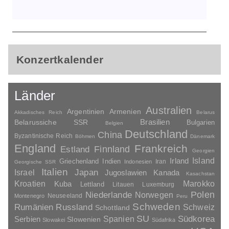
Konzertkalender
Länder
Australien
Argentinien
Armenien
Akkadisches Reich
Belarus
Brasilien
Belarussiche SSR
Bulgarien
Belgien
Deutschland
China
Byzantinische Reich
Böhmen
Dänemark
England
Frankreich
Finnland
Estland
Georgien
Irland
Island
Griechenland
Indien
Indonesien
Iran
Georgische SSR
Italien
Japan
Israel
Jugoslawien
Kanada
Kasachstan
Kroatien
Marokko
Kuba
Lettland
Litauen
Luxemburg
Polen
Niederlande
Norwegen
Neuseeland
Montenegro
Peru
Schweden
Rumänien
Russland
Schweiz
Schottland
SU
Spanien
Südkorea
Serbien
Slowenien
Slowakei
Südafrika