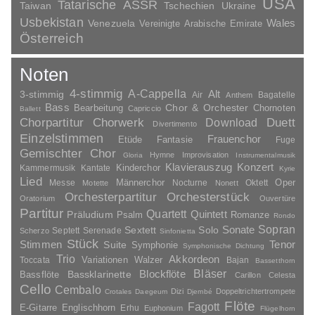
USA
Tatarische ASSR
Taiwan
Tschechien
Ukraine
Usbekistan
Wales
Venezuela
Vereinigte Arabische Emirate
Österreich
Noten
4-stimmig
A-Cappella
3-stimmig
Alt
Air
Bagatelle
Anthem
Bass
Chor & Orchester
Chornoten
Bearbeitung
Capriccio
Ballett
Duett
Chorpartitur
Chorwerk
Download
Divertimento
Einzelstimmen
Frauenchor
Fantasie
Etüde
Fuge
Gemischter Chor
Hymne
Improvisation
Gloria
Instrumentalmusik
Klavierauszug
Konzert
Kinderchor
Kammermusik
Kantate
Kyrie
Lied
Oper
Messe
Männerchor
Nocturne
Oktett
Motette
Nonett
Orchesterpartitur
Orchesterstück
Oratorium
Ouvertüre
Partitur
Quartett
Quintett
Präludium
Psalm
Romanze
Rondo
Sopran
Sonate
Solo
Sextett
Septett
Serenade
Scherzo
Sinfonietta
Stück
Stimmen
Suite
Tenor
Symphonie
Symphonische Dichtung
Trio
Akkordeon
Variationen
Toccata
Walzer
Bajan
Bassetthorn
Bläser
Blockflöte
Bassklarinette
Bassflöte
Carillon
Celesta
Cello
Cembalo
Dizi
Doppeltrichtertrompete
Crotales
Daegeum
Djembé
Flöte
Fagott
E-Gitarre
Englischhorn
Erhu
Euphonium
Flügelhorn