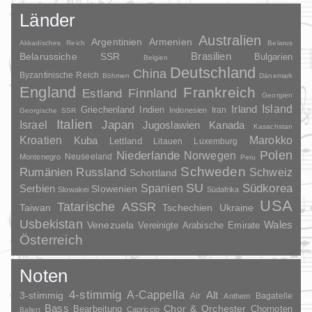
Länder
Australien
Argentinien
Armenien
Akkadisches Reich
Belarus
Brasilien
Belarussiche SSR
Bulgarien
Belgien
Deutschland
China
Byzantinische Reich
Böhmen
Dänemark
England
Frankreich
Finnland
Estland
Georgien
Irland
Island
Griechenland
Indien
Indonesien
Iran
Georgische SSR
Italien
Japan
Israel
Jugoslawien
Kanada
Kasachstan
Kroatien
Marokko
Kuba
Lettland
Litauen
Luxemburg
Polen
Niederlande
Norwegen
Neuseeland
Montenegro
Peru
Schweden
Rumänien
Russland
Schweiz
Schottland
SU
Spanien
Südkorea
Serbien
Slowenien
Slowakei
Südafrika
USA
Tatarische ASSR
Taiwan
Tschechien
Ukraine
Usbekistan
Wales
Venezuela
Vereinigte Arabische Emirate
Österreich
Noten
4-stimmig
A-Cappella
3-stimmig
Alt
Air
Bagatelle
Anthem
Bass
Chor & Orchester
Chornoten
Bearbeitung
Capriccio
Ballett