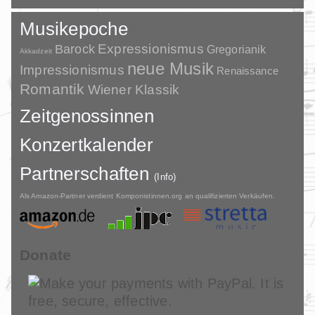
Musikepoche
Barock
Expressionismus
Gregorianik
Akkadzeit
neue Musik
Impressionismus
Renaissance
Romantik
Wiener Klassik
Zeitgenossinnen
Konzertkalender
Partnerschaften
(Info)
Als Amazon-Partner verdient Komponistinnen.org an qualifizierten Verkäufen.
Donate