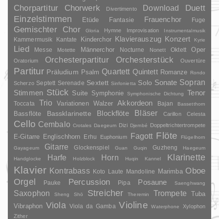
Duett
Chorpartitur
Chorwerk
Download
Divertimento
Einzelstimmen
Frauenchor
Fantasie
Etüde
Fuge
Gemischter Chor
Hymne
Improvisation
Gloria
Instrumentalmusik
Klavierauszug
Konzert
Kinderchor
Kammermusik
Kantate
Kyrie
Lied
Oper
Messe
Männerchor
Nocturne
Oktett
Motette
Nonett
Orchesterpartitur
Orchesterstück
Oratorium
Ouvertüre
Partitur
Quartett
Quintett
Präludium
Psalm
Romanze
Rondo
Sopran
Sonate
Solo
Sextett
Septett
Serenade
Scherzo
Sinfonietta
Stück
Stimmen
Suite
Tenor
Symphonie
Symphonische Dichtung
Trio
Akkordeon
Variationen
Toccata
Walzer
Bajan
Bassetthorn
Bläser
Blockflöte
Bassklarinette
Bassflöte
Carillon
Celesta
Cello
Cembalo
Dizi
Doppeltrichtertrompete
Crotales
Daegeum
Djembé
Flöte
Fagott
E-Gitarre
Englischhorn
Erhu
Euphonium
Flügelhorn
Gitarre
Glockenspiel
Guzheng
Gayageum
Guan
Guqin
Haegeum
Klarinette
Harfe
Horn
Handglocke
Holzblock
Huqin
Kannel
Klavier
Kontrabass
Oboe
Marimba
Laute
Mandoline
Koto
Orgel
Percussion
Posaune
Pauke
Pipa
Saenghwang
Streicher
Saxophon
Trompete
Tuba
Sheng
Shō
Theremin
Violine
Viola
Vibraphon
Viola da Gamba
Xylophon
Waterphone
Zither