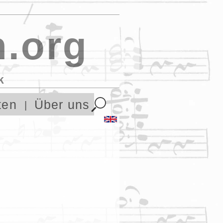
.org
k
ten
Über uns