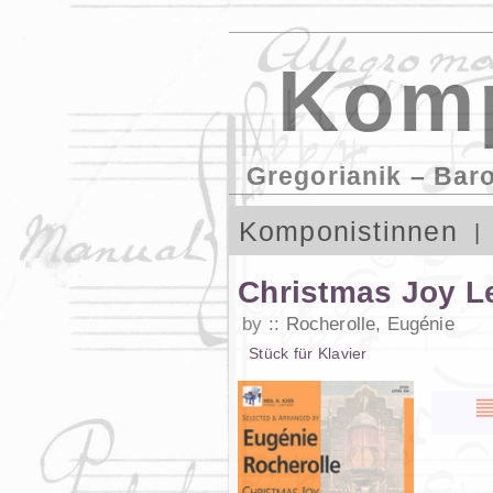
Komp
Gregorianik – Bar
Komponistinnen
Christmas Joy L
by
Rocherolle, Eugénie
Stück
für
Klavier