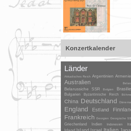
Konzertkalender
Länder
Argentinien
Armeni
Akkadisches Reich
Australien
Belar
Brasili
Belarussiche SSR
Belgien
Bulgarien
Byzantinische Reich
Böhm
Deutschland
China
Dänema
England
Finnlan
Estland
Frankreich
Georgien
Georgische S
Griechenland
Indien
Indonesien
Ir
Italien
Japa
Irland
Island
Israel