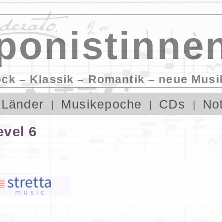
onistinnen
ock – Klassik – Romantik – neue Musi
Länder
Musikepoche
CDs
No
evel 6