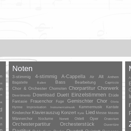
Noten
en
4-stimmig
A-Cappella
3-stimmig
Alt
Air
Anthem
A
Bass
Bagatelle
Bearbeitung
Capriccio
Ballett
us
Chorpartitur
Chorwerk
Chor & Orchester
en
Chornoten
G
Duett
Einzelstimmen
Download
en
Etüde
Divertimento
Gemischter Chor
Frauenchor
Fantasie
Fuge
Gloria
rk
Kammermusik
Kantate
Hymne
Improvisation
Instrumentalmusik
d
Lied
Klavierauszug
Konzert
Kinderchor
Messe
Motette
Kyrie
Oper
SR
Männerchor
Nocturne
Oktett
Nonett
Oratorium
Orchesterpartitur
Orchesterstück
an
Ouvertüre
n
Partitur