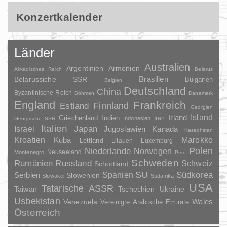
Konzertkalender
Länder
Australien
Argentinien
Armenien
Akkadisches Reich
Belarus
Brasilien
Belarussiche SSR
Bulgarien
Belgien
Deutschland
China
Byzantinische Reich
Böhmen
Dänemark
England
Frankreich
Finnland
Estland
Georgien
Irland
Island
Griechenland
Indien
Indonesien
Iran
Georgische SSR
Italien
Japan
Israel
Jugoslawien
Kanada
Kasachstan
Kroatien
Marokko
Kuba
Lettland
Litauen
Luxemburg
Polen
Niederlande
Norwegen
Neuseeland
Montenegro
Peru
Schweden
Rumänien
Russland
Schweiz
Schottland
SU
Spanien
Südkorea
Serbien
Slowenien
Slowakei
Südafrika
USA
Tatarische ASSR
Taiwan
Tschechien
Ukraine
Usbekistan
Wales
Venezuela
Vereinigte Arabische Emirate
Österreich