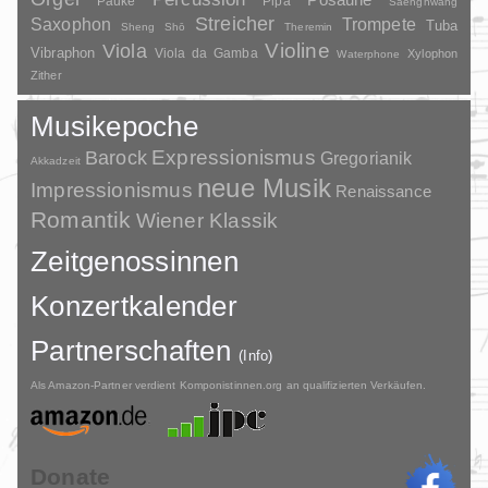
Pauke
Pipa
Saenghwang
Streicher
Saxophon
Trompete
Tuba
Sheng
Shō
Theremin
Violine
Viola
Vibraphon
Viola da Gamba
Xylophon
Waterphone
Zither
Musikepoche
Barock
Expressionismus
Gregorianik
Akkadzeit
neue Musik
Impressionismus
Renaissance
Romantik
Wiener Klassik
Zeitgenossinnen
Konzertkalender
Partnerschaften
(Info)
Als Amazon-Partner verdient Komponistinnen.org an qualifizierten Verkäufen.
Donate