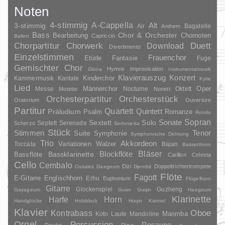
Noten
4-stimmig
A-Cappella
3-stimmig
Alt
Air
Bagatelle
Anthem
Bass
Chor & Orchester
Chornoten
Bearbeitung
Capriccio
Ballett
Duett
Chorpartitur
Chorwerk
Download
Divertimento
Einzelstimmen
Frauenchor
Fantasie
Etüde
Fuge
Gemischter Chor
Hymne
Improvisation
Gloria
Instrumentalmusik
Klavierauszug
Konzert
Kinderchor
Kammermusik
Kantate
Kyrie
Lied
Oper
Messe
Männerchor
Nocturne
Oktett
Motette
Nonett
Orchesterpartitur
Orchesterstück
Oratorium
Ouvertüre
Partitur
Quartett
Quintett
Präludium
Psalm
Romanze
Rondo
Sopran
Sonate
Solo
Sextett
Septett
Serenade
Scherzo
Sinfonietta
Stück
Stimmen
Suite
Tenor
Symphonie
Symphonische Dichtung
Trio
Akkordeon
Variationen
Toccata
Walzer
Bajan
Bassetthorn
Bläser
Blockflöte
Bassklarinette
Bassflöte
Carillon
Celesta
Cello
Cembalo
Dizi
Doppeltrichtertrompete
Crotales
Daegeum
Djembé
Flöte
Fagott
E-Gitarre
Englischhorn
Erhu
Euphonium
Flügelhorn
Gitarre
Glockenspiel
Guzheng
Gayageum
Guan
Guqin
Haegeum
Klarinette
Harfe
Horn
Handglocke
Holzblock
Huqin
Kannel
Klavier
Kontrabass
Oboe
Marimba
Laute
Mandoline
Koto
Orgel
Percussion
Posaune