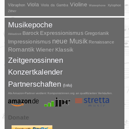
Violine
Viola
Vibraphon
Viola da Gamba
Xylophon
Waterphone
Zither
Musikepoche
Barock
Expressionismus
Gregorianik
Akkadzeit
neue Musik
Impressionismus
Renaissance
Romantik
Wiener Klassik
Zeitgenossinnen
Konzertkalender
Partnerschaften
(Info)
Als Amazon-Partner verdient Komponistinnen.org an qualifizierten Verkäufen.
Donate