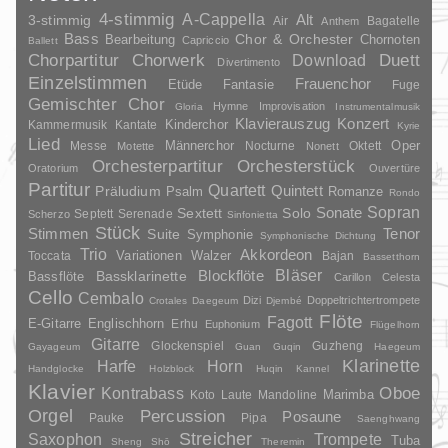
4-stimmig
A-Cappella
3-stimmig
Alt
Air
Bagatelle
Anthem
Bass
Chor & Orchester
Chornoten
Bearbeitung
Capriccio
Ballett
Duett
Chorpartitur
Chorwerk
Download
Divertimento
Einzelstimmen
Frauenchor
Fantasie
Etüde
Fuge
Gemischter Chor
Hymne
Improvisation
Gloria
Instrumentalmusik
Klavierauszug
Konzert
Kinderchor
Kammermusik
Kantate
Kyrie
Lied
Oper
Messe
Männerchor
Nocturne
Oktett
Motette
Nonett
Orchesterpartitur
Orchesterstück
Oratorium
Ouvertüre
Partitur
Quartett
Quintett
Präludium
Psalm
Romanze
Rondo
Sopran
Sonate
Solo
Sextett
Septett
Serenade
Scherzo
Sinfonietta
Stück
Stimmen
Suite
Tenor
Symphonie
Symphonische Dichtung
Trio
Akkordeon
Variationen
Toccata
Walzer
Bajan
Bassetthorn
Bläser
Blockflöte
Bassklarinette
Bassflöte
Carillon
Celesta
Cello
Cembalo
Dizi
Doppeltrichtertrompete
Crotales
Daegeum
Djembé
Flöte
Fagott
E-Gitarre
Englischhorn
Erhu
Euphonium
Flügelhorn
Gitarre
Glockenspiel
Guzheng
Gayageum
Guan
Guqin
Haegeum
Klarinette
Harfe
Horn
Handglocke
Holzblock
Huqin
Kannel
Klavier
Kontrabass
Oboe
Marimba
Laute
Mandoline
Koto
Orgel
Percussion
Posaune
Pauke
Pipa
Saenghwang
Streicher
Saxophon
Trompete
Tuba
Sheng
Shō
Theremin