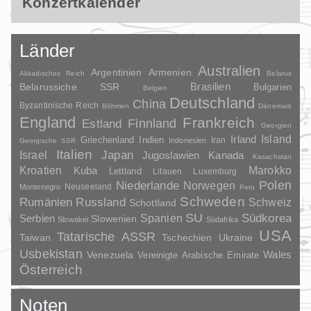
Konzertkalender
Länder
Australien
Argentinien
Armenien
Akkadisches Reich
Belarus
Brasilien
Belarussiche SSR
Bulgarien
Belgien
Deutschland
China
Byzantinische Reich
Böhmen
Dänemark
England
Frankreich
Finnland
Estland
Georgien
Irland
Island
Griechenland
Indien
Indonesien
Iran
Georgische SSR
Italien
Japan
Israel
Jugoslawien
Kanada
Kasachstan
Kroatien
Marokko
Kuba
Lettland
Litauen
Luxemburg
Polen
Niederlande
Norwegen
Neuseeland
Montenegro
Peru
Schweden
Rumänien
Russland
Schweiz
Schottland
SU
Spanien
Südkorea
Serbien
Slowenien
Slowakei
Südafrika
USA
Tatarische ASSR
Taiwan
Tschechien
Ukraine
Usbekistan
Wales
Venezuela
Vereinigte Arabische Emirate
Österreich
Noten