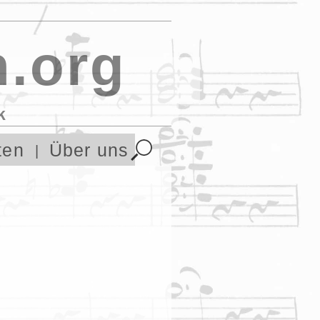
.org
k
ten
Über uns