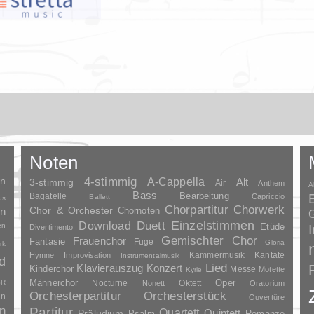
Noten
en
4-stimmig
A-Cappella
3-stimmig
Alt
Air
Anthem
A
Bass
Bagatelle
Bearbeitung
Capriccio
Ballett
us
Chorpartitur
Chorwerk
Chor & Orchester
en
Chornoten
G
Duett
Einzelstimmen
Download
en
Etüde
Divertimento
Gemischter Chor
Frauenchor
Fantasie
Fuge
Gloria
rk
Kammermusik
Kantate
Hymne
Improvisation
Instrumentalmusik
d
Lied
Klavierauszug
Konzert
Kinderchor
Messe
Motette
Kyrie
Oper
SR
Männerchor
Nocturne
Oktett
Nonett
Oratorium
Orchesterpartitur
Orchesterstück
an
Ouvertüre
n
Partitur
Quartett
Quintett
Präludium
Psalm
Romanze