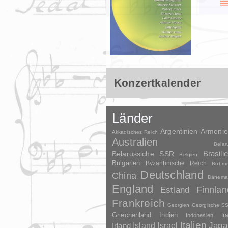
Konzertkalender
Länder
Argentinien
Armeni
Akkadisches Reich
Australien
Belar
Brasili
Belarussiche SSR
Belgien
Bulgarien
Byzantinische Reich
Böhm
Deutschland
China
Dänema
England
Finnlan
Estland
Frankreich
Georgien
Georgische S
Griechenland
Indien
Indonesien
Ir
Italien
Japa
Irland
Island
Israel