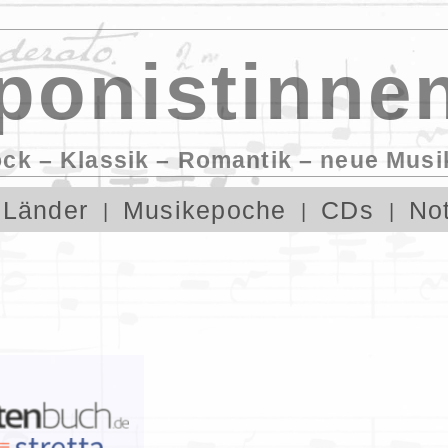
onistinnen
ock – Klassik – Romantik – neue Musi
Länder
Musikepoche
CDs
No