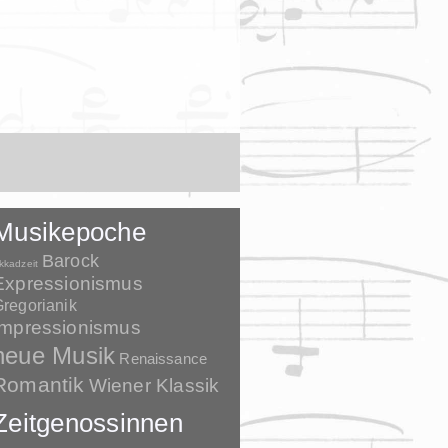
Musikepoche
Barock
kkadzeit
Expressionismus
regorianik
Impressionismus
neue Musik
Renaissance
Romantik
Wiener Klassik
Zeitgenossinnen