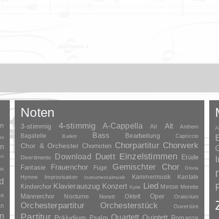
Noten
en
4-stimmig
A-Cappella
3-stimmig
Alt
Air
Anthem
A
Bass
Bagatelle
Bearbeitung
Capriccio
Ballett
us
Chorpartitur
Chorwerk
Chor & Orchester
en
Chornoten
G
Duett
Einzelstimmen
Download
en
Etüde
Divertimento
Gemischter Chor
Frauenchor
Fantasie
Fuge
Gloria
rk
Kammermusik
Kantate
Hymne
Improvisation
Instrumentalmusik
d
Lied
Klavierauszug
Konzert
Kinderchor
Messe
Motette
Kyrie
Oper
SR
Männerchor
Nocturne
Oktett
Nonett
Oratorium
Orchesterpartitur
Orchesterstück
an
Ouvertüre
n
Partitur
Quartett
Quintett
Präludium
Psalm
Romanze