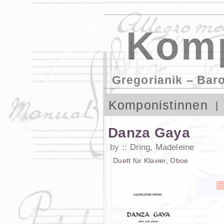
Komp
Gregorianik – Bar
Komponistinnen
Danza Gaya
by
Dring, Madeleine
Duett
für
Klavier
,
Oboe