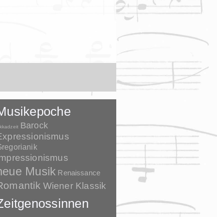
Musikepoche
Barock
kkadzeit
Expressionismus
regorianik
Impressionismus
neue Musik
Renaissance
Romantik
Wiener Klassik
Zeitgenossinnen