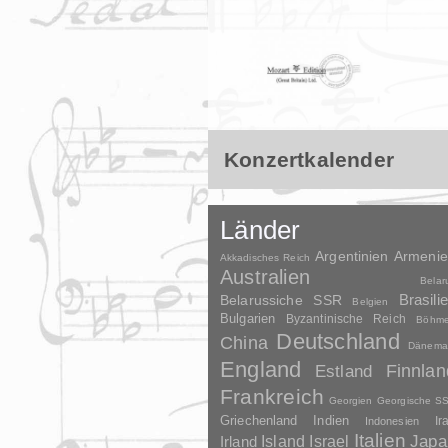
Konzertkalender
Länder
Argentinien
Armeni
Akkadisches Reich
Australien
Belar
Brasili
Belarussiche SSR
Belgien
Bulgarien
Byzantinische Reich
Böhm
Deutschland
China
Dänema
England
Finnlan
Estland
Frankreich
Georgien
Georgische S
Griechenland
Indien
Indonesien
Ir
Italien
Japa
Irland
Island
Israel