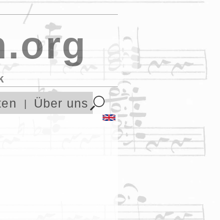
.org
k
ten
Über uns