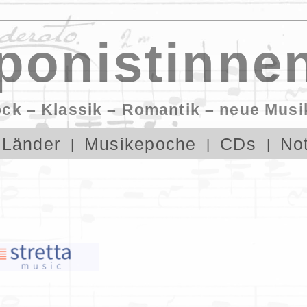
onistinnen
ock – Klassik – Romantik – neue Musi
Länder
Musikepoche
CDs
No