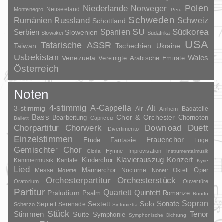
Polen
Niederlande
Norwegen
Neuseeland
Montenegro
Peru
Schweden
Rumänien
Russland
Schweiz
Schottland
SU
Spanien
Südkorea
Serbien
Slowenien
Slowakei
Südafrika
USA
Tatarische ASSR
Taiwan
Tschechien
Ukraine
Usbekistan
Wales
Venezuela
Vereinigte Arabische Emirate
Österreich
Noten
4-stimmig
A-Cappella
3-stimmig
Alt
Air
Bagatelle
Anthem
Bass
Chor & Orchester
Chornoten
Bearbeitung
Capriccio
Ballett
Duett
Chorpartitur
Chorwerk
Download
Divertimento
Einzelstimmen
Frauenchor
Fantasie
Etüde
Fuge
Gemischter Chor
Hymne
Improvisation
Gloria
Instrumentalmusik
Klavierauszug
Konzert
Kinderchor
Kammermusik
Kantate
Kyrie
Lied
Oper
Messe
Männerchor
Nocturne
Oktett
Motette
Nonett
Orchesterpartitur
Orchesterstück
Oratorium
Ouvertüre
Partitur
Quartett
Quintett
Präludium
Psalm
Romanze
Rondo
Sopran
Sonate
Solo
Sextett
Septett
Serenade
Scherzo
Sinfonietta
Stück
Stimmen
Suite
Tenor
Symphonie
Symphonische Dichtung