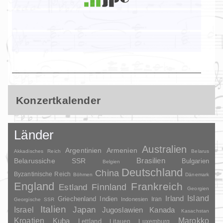
Konzertkalender
Länder
Australien
Argentinien
Armenien
Akkadisches Reich
Belarus
Brasilien
Belarussiche SSR
Bulgarien
Belgien
Deutschland
China
Byzantinische Reich
Böhmen
Dänemark
England
Frankreich
Finnland
Estland
Georgien
Irland
Island
Griechenland
Indien
Indonesien
Iran
Georgische SSR
Italien
Japan
Israel
Jugoslawien
Kanada
Kasachstan
Kroatien
Marokko
Kuba
Lettland
Litauen
Luxemburg