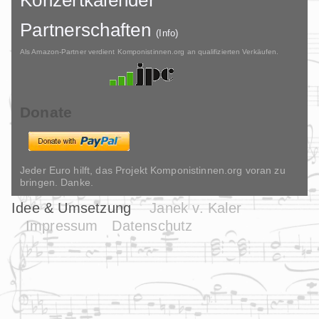
Konzertkalender
Partnerschaften
(Info)
Als Amazon-Partner verdient Komponistinnen.org an qualifizierten Verkäufen.
Donate
Jeder Euro hilft, das Projekt Komponistinnen.org voran zu
bringen. Danke.
Idee & Umsetzung
Janek v. Kaler
Impressum
Datenschutz