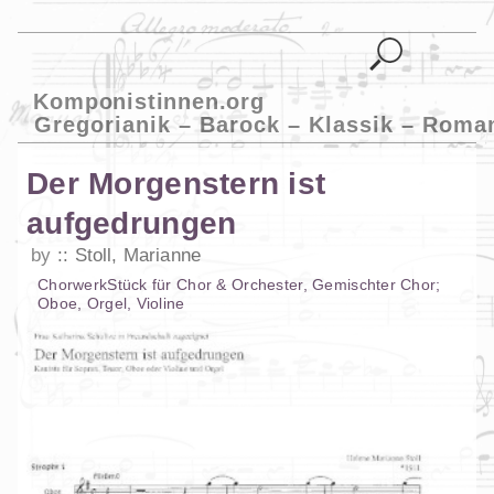
Komponistinnen.org
Gregorianik – Barock – Klassik – Roma
Der Morgenstern ist
aufgedrungen
by
Stoll, Marianne
Chorwerk
Stück
für
Chor & Orchester
,
Gemischter Chor
;
Oboe
,
Orgel
,
Violine