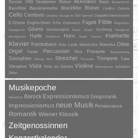
Trio
Akkordeon
Variationen
Toccata
Walzer
Bajan
Bassetthorn
Bläser
Blockflöte
Bassklarinette
Bassflöte
Carillon
Celesta
Cello
Cembalo
Dizi
Doppeltrichtertrompete
Crotales
Daegeum
Djembé
Flöte
Fagott
E-Gitarre
Englischhorn
Erhu
Euphonium
Flügelhorn
Gitarre
Glockenspiel
Guzheng
Gayageum
Guan
Guqin
Haegeum
Klarinette
Harfe
Horn
Handglocke
Holzblock
Huqin
Kannel
Klavier
Kontrabass
Oboe
Marimba
Laute
Mandoline
Koto
Orgel
Percussion
Posaune
Pauke
Pipa
Saenghwang
Streicher
Saxophon
Trompete
Tuba
Sheng
Shō
Theremin
Violine
Viola
Vibraphon
Viola da Gamba
Xylophon
Waterphone
Zither
Musikepoche
Barock
Expressionismus
Gregorianik
Akkadzeit
neue Musik
Impressionismus
Renaissance
Romantik
Wiener Klassik
Zeitgenossinnen