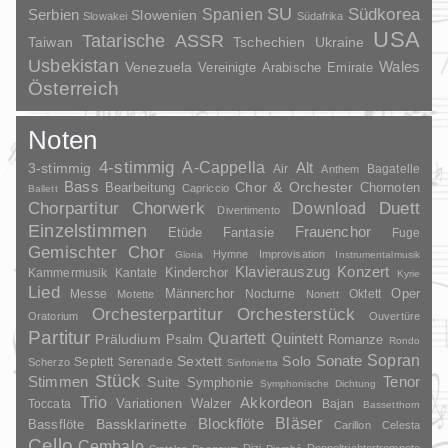
SU
Spanien
Südkorea
Serbien
Slowenien
Slowakei
Südafrika
USA
Tatarische ASSR
Taiwan
Tschechien
Ukraine
Usbekistan
Wales
Venezuela
Vereinigte Arabische Emirate
Österreich
Noten
4-stimmig
A-Cappella
3-stimmig
Alt
Air
Bagatelle
Anthem
Bass
Chor & Orchester
Chornoten
Bearbeitung
Capriccio
Ballett
Duett
Chorpartitur
Chorwerk
Download
Divertimento
Einzelstimmen
Frauenchor
Fantasie
Etüde
Fuge
Gemischter Chor
Hymne
Improvisation
Gloria
Instrumentalmusik
Klavierauszug
Konzert
Kinderchor
Kammermusik
Kantate
Kyrie
Lied
Oper
Messe
Männerchor
Nocturne
Oktett
Motette
Nonett
Orchesterpartitur
Orchesterstück
Oratorium
Ouvertüre
Partitur
Quartett
Quintett
Präludium
Psalm
Romanze
Rondo
Sopran
Sonate
Solo
Sextett
Septett
Serenade
Scherzo
Sinfonietta
Stück
Stimmen
Suite
Tenor
Symphonie
Symphonische Dichtung
Trio
Akkordeon
Variationen
Toccata
Walzer
Bajan
Bassetthorn
Bläser
Blockflöte
Bassklarinette
Bassflöte
Carillon
Celesta
Cello
Cembalo