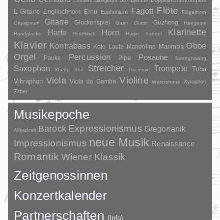
Dizi
Doppeltrichtertrompete
Crotales
Daegeum
Djembé
Flöte
Fagott
E-Gitarre
Englischhorn
Erhu
Euphonium
Flügelhorn
Gitarre
Glockenspiel
Guzheng
Gayageum
Guan
Guqin
Haegeum
Klarinette
Harfe
Horn
Handglocke
Holzblock
Huqin
Kannel
Klavier
Kontrabass
Oboe
Marimba
Laute
Mandoline
Koto
Orgel
Percussion
Posaune
Pauke
Pipa
Saenghwang
Streicher
Saxophon
Trompete
Tuba
Sheng
Shō
Theremin
Violine
Viola
Vibraphon
Viola da Gamba
Xylophon
Waterphone
Zither
Musikepoche
Barock
Expressionismus
Gregorianik
Akkadzeit
neue Musik
Impressionismus
Renaissance
Romantik
Wiener Klassik
Zeitgenossinnen
Konzertkalender
Partnerschaften
(Info)