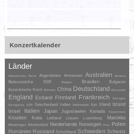
Konzertkalender
Länder
Australien
Argentinien
Armenien
Akkadisches Reich
Belarus
Brasilien
Belarussiche SSR
Bulgarien
Belgien
Deutschland
China
Byzantinische Reich
Böhmen
Dänemark
England
Frankreich
Finnland
Estland
Georgien
Irland
Island
Griechenland
Indien
Indonesien
Iran
Georgische SSR
Italien
Japan
Israel
Jugoslawien
Kanada
Kasachstan
Kroatien
Marokko
Kuba
Lettland
Litauen
Luxemburg
Polen
Niederlande
Norwegen
Neuseeland
Montenegro
Peru
Schweden
Rumänien
Russland
Schweiz
Schottland