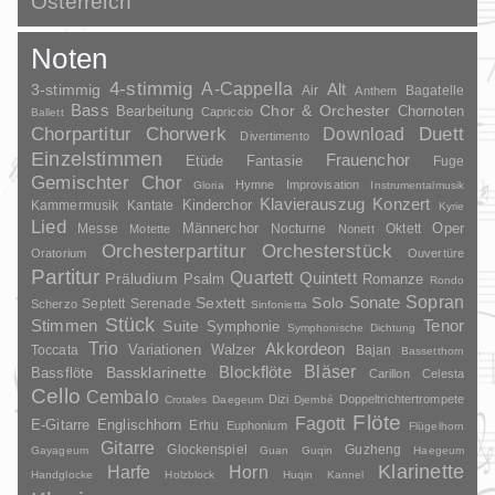
Österreich
Noten
4-stimmig
A-Cappella
3-stimmig
Alt
Air
Bagatelle
Anthem
Bass
Chor & Orchester
Chornoten
Bearbeitung
Capriccio
Ballett
Duett
Chorpartitur
Chorwerk
Download
Divertimento
Einzelstimmen
Frauenchor
Fantasie
Etüde
Fuge
Gemischter Chor
Hymne
Improvisation
Gloria
Instrumentalmusik
Klavierauszug
Konzert
Kinderchor
Kammermusik
Kantate
Kyrie
Lied
Oper
Messe
Männerchor
Nocturne
Oktett
Motette
Nonett
Orchesterpartitur
Orchesterstück
Oratorium
Ouvertüre
Partitur
Quartett
Quintett
Präludium
Psalm
Romanze
Rondo
Sopran
Sonate
Solo
Sextett
Septett
Serenade
Scherzo
Sinfonietta
Stück
Stimmen
Suite
Tenor
Symphonie
Symphonische Dichtung
Trio
Akkordeon
Variationen
Toccata
Walzer
Bajan
Bassetthorn
Bläser
Blockflöte
Bassklarinette
Bassflöte
Carillon
Celesta
Cello
Cembalo
Dizi
Doppeltrichtertrompete
Crotales
Daegeum
Djembé
Flöte
Fagott
E-Gitarre
Englischhorn
Erhu
Euphonium
Flügelhorn
Gitarre
Glockenspiel
Guzheng
Gayageum
Guan
Guqin
Haegeum
Klarinette
Harfe
Horn
Handglocke
Holzblock
Huqin
Kannel