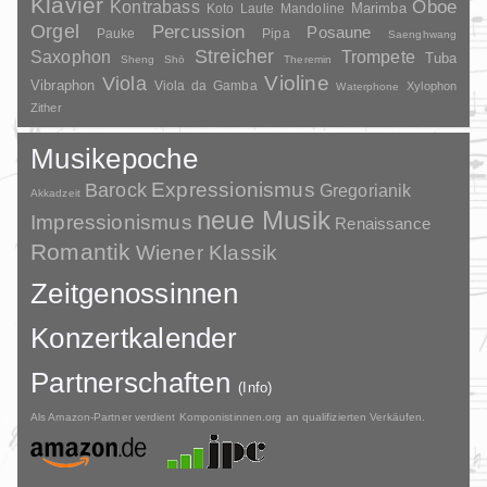
Klavier
Kontrabass
Oboe
Marimba
Laute
Mandoline
Koto
Orgel
Percussion
Posaune
Pauke
Pipa
Saenghwang
Streicher
Saxophon
Trompete
Tuba
Sheng
Shō
Theremin
Violine
Viola
Vibraphon
Viola da Gamba
Xylophon
Waterphone
Zither
Musikepoche
Barock
Expressionismus
Gregorianik
Akkadzeit
neue Musik
Impressionismus
Renaissance
Romantik
Wiener Klassik
Zeitgenossinnen
Konzertkalender
Partnerschaften
(Info)
Als Amazon-Partner verdient Komponistinnen.org an qualifizierten Verkäufen.