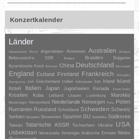
Konzertkalender
Länder
Australien
Argentinien
Armenien
Akkadisches Reich
Belarus
Brasilien
Belarussiche SSR
Bulgarien
Belgien
Deutschland
China
Byzantinische Reich
Böhmen
Dänemark
England
Frankreich
Finnland
Estland
Georgien
Irland
Island
Griechenland
Indien
Indonesien
Iran
Georgische SSR
Italien
Japan
Israel
Jugoslawien
Kanada
Kasachstan
Kroatien
Marokko
Kuba
Lettland
Litauen
Luxemburg
Polen
Niederlande
Norwegen
Neuseeland
Montenegro
Peru
Schweden
Rumänien
Russland
Schweiz
Schottland
SU
Spanien
Südkorea
Serbien
Slowenien
Slowakei
Südafrika
USA
Tatarische ASSR
Taiwan
Tschechien
Ukraine
Usbekistan
Wales
Venezuela
Vereinigte Arabische Emirate