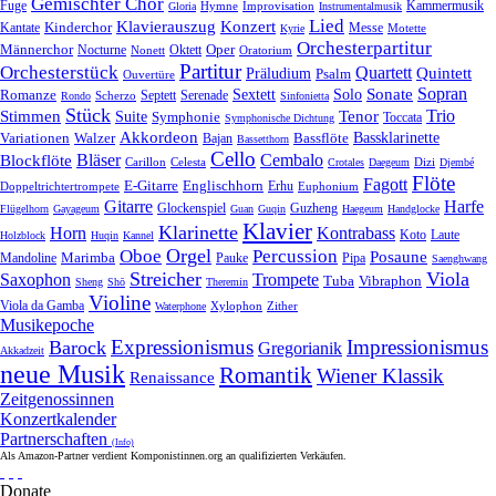
Gemischter Chor
Fuge
Hymne
Improvisation
Kammermusik
Gloria
Instrumentalmusik
Lied
Klavierauszug
Konzert
Kantate
Kinderchor
Messe
Motette
Kyrie
Orchesterpartitur
Oper
Männerchor
Oktett
Nocturne
Nonett
Oratorium
Partitur
Orchesterstück
Quartett
Quintett
Präludium
Psalm
Ouvertüre
Sonate
Sopran
Solo
Romanze
Sextett
Septett
Serenade
Scherzo
Rondo
Sinfonietta
Stück
Trio
Stimmen
Suite
Tenor
Symphonie
Toccata
Symphonische Dichtung
Akkordeon
Bassklarinette
Variationen
Bassflöte
Walzer
Bajan
Bassetthorn
Cello
Bläser
Blockflöte
Cembalo
Celesta
Dizi
Carillon
Crotales
Daegeum
Djembé
Flöte
Fagott
E-Gitarre
Englischhorn
Doppeltrichtertrompete
Erhu
Euphonium
Gitarre
Harfe
Guzheng
Glockenspiel
Flügelhorn
Gayageum
Guan
Guqin
Haegeum
Handglocke
Klavier
Klarinette
Horn
Kontrabass
Laute
Koto
Holzblock
Huqin
Kannel
Orgel
Oboe
Percussion
Posaune
Marimba
Pauke
Pipa
Mandoline
Saenghwang
Streicher
Viola
Saxophon
Trompete
Tuba
Vibraphon
Sheng
Shō
Theremin
Violine
Viola da Gamba
Zither
Waterphone
Xylophon
Musikepoche
Expressionismus
Impressionismus
Barock
Gregorianik
Akkadzeit
neue Musik
Romantik
Wiener Klassik
Renaissance
Zeitgenossinnen
Konzertkalender
Partnerschaften
(Info)
Als Amazon-Partner verdient Komponistinnen.org an qualifizierten Verkäufen.
Donate