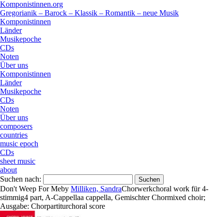
Komponistinnen.org
Gregorianik – Barock – Klassik – Romantik – neue Musik
Komponistinnen
Länder
Musikepoche
CDs
Noten
Über uns
Komponistinnen
Länder
Musikepoche
CDs
Noten
Über uns
composers
countries
music epoch
CDs
sheet music
about
Suchen nach:
Don't Weep For Me
by
Milliken, Sandra
Chorwerk
choral work
für
4-
stimmig
4 part
,
A-Cappella
a cappella
,
Gemischter Chor
mixed choir
;
Ausgabe:
Chorpartitur
choral score