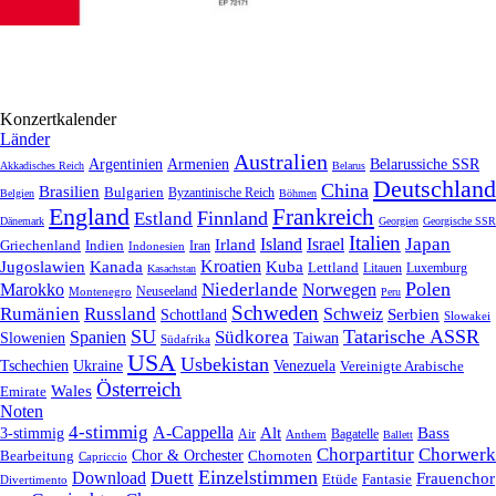
Konzertkalender
Länder
Australien
Armenien
Belarussiche SSR
Argentinien
Akkadisches Reich
Belarus
Deutschland
China
Brasilien
Bulgarien
Byzantinische Reich
Belgien
Böhmen
England
Frankreich
Finnland
Estland
Dänemark
Georgien
Georgische SSR
Italien
Japan
Irland
Island
Israel
Griechenland
Indien
Indonesien
Iran
Kroatien
Jugoslawien
Kanada
Kuba
Lettland
Litauen
Luxemburg
Kasachstan
Polen
Niederlande
Marokko
Norwegen
Neuseeland
Montenegro
Peru
Schweden
Rumänien
Russland
Schweiz
Serbien
Schottland
Slowakei
SU
Tatarische ASSR
Südkorea
Spanien
Taiwan
Slowenien
Südafrika
USA
Usbekistan
Tschechien
Venezuela
Ukraine
Vereinigte Arabische
Österreich
Wales
Emirate
Noten
4-stimmig
A-Cappella
3-stimmig
Alt
Bass
Air
Bagatelle
Anthem
Ballett
Chorpartitur
Chorwerk
Chor & Orchester
Chornoten
Bearbeitung
Capriccio
Einzelstimmen
Download
Duett
Frauenchor
Fantasie
Etüde
Divertimento