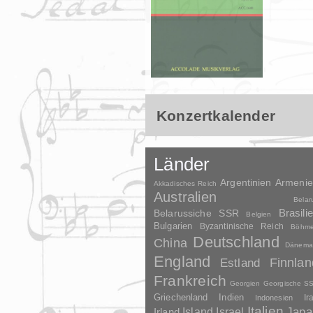
Konzertkalender
Länder
Argentinien
Armeni
Akkadisches Reich
Australien
Belar
Brasili
Belarussiche SSR
Belgien
Bulgarien
Byzantinische Reich
Böhm
Deutschland
China
Dänema
England
Finnlan
Estland
Frankreich
Georgien
Georgische S
Griechenland
Indien
Indonesien
Ir
Italien
Japa
Irland
Island
Israel