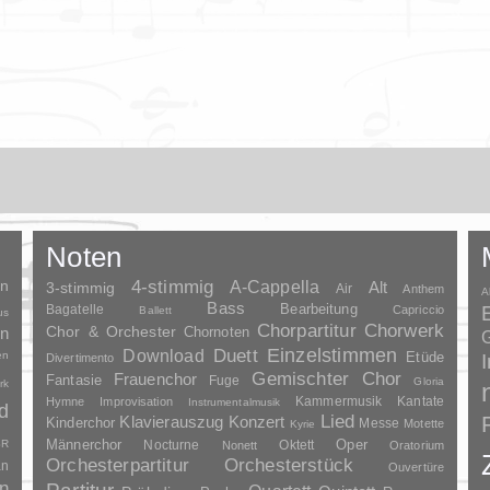
Noten
en
4-stimmig
A-Cappella
3-stimmig
Alt
Air
Anthem
A
Bass
Bagatelle
Bearbeitung
Capriccio
Ballett
us
Chorpartitur
Chorwerk
Chor & Orchester
en
Chornoten
G
Duett
Einzelstimmen
Download
en
Etüde
Divertimento
Gemischter Chor
Frauenchor
Fantasie
Fuge
Gloria
rk
Kammermusik
Kantate
Hymne
Improvisation
Instrumentalmusik
d
Lied
Klavierauszug
Konzert
Kinderchor
Messe
Motette
Kyrie
Oper
SR
Männerchor
Nocturne
Oktett
Nonett
Oratorium
Orchesterpartitur
Orchesterstück
an
Ouvertüre
n