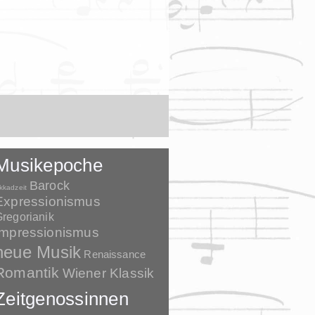
Musikepoche
Barock
kkadzeit
Expressionismus
regorianik
Impressionismus
neue Musik
Renaissance
Romantik
Wiener Klassik
Zeitgenossinnen