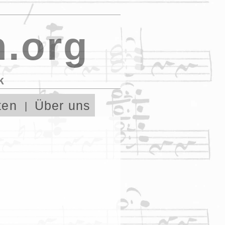
.org
k
ten
Über uns