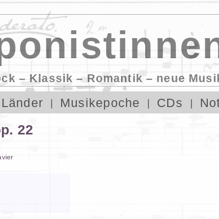
onistinnen
ock – Klassik – Romantik – neue Musi
Länder
Musikepoche
CDs
No
p. 22
avier