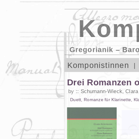
Komp
Gregorianik – Bar
Komponistinnen
Drei Romanzen o
by
Schumann-Wieck, Clara
Duett
,
Romanze
für
Klarinette
,
Kl