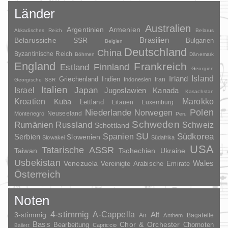
Länder
Australien
Argentinien
Armenien
Akkadisches Reich
Belarus
Brasilien
Belarussiche SSR
Bulgarien
Belgien
Deutschland
China
Byzantinische Reich
Böhmen
Dänemark
England
Frankreich
Finnland
Estland
Georgien
Irland
Island
Griechenland
Indien
Indonesien
Iran
Georgische SSR
Italien
Japan
Israel
Jugoslawien
Kanada
Kasachstan
Kroatien
Marokko
Kuba
Lettland
Litauen
Luxemburg
Polen
Niederlande
Norwegen
Neuseeland
Montenegro
Peru
Schweden
Rumänien
Russland
Schweiz
Schottland
SU
Spanien
Südkorea
Serbien
Slowenien
Slowakei
Südafrika
USA
Tatarische ASSR
Taiwan
Tschechien
Ukraine
Usbekistan
Wales
Venezuela
Vereinigte Arabische Emirate
Österreich
Noten
4-stimmig
A-Cappella
3-stimmig
Alt
Air
Bagatelle
Anthem
Bass
Chor & Orchester
Chornoten
Bearbeitung
Capriccio
Ballett