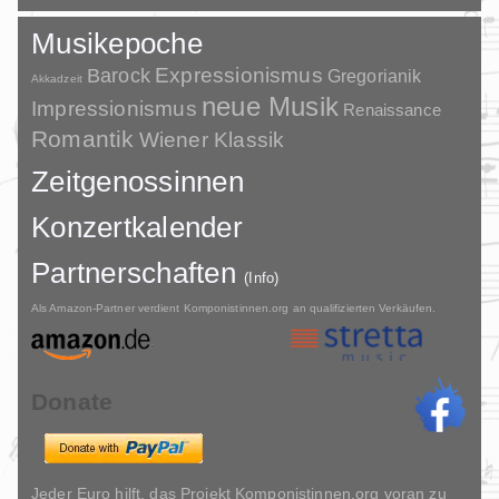
Musikepoche
Barock
Expressionismus
Gregorianik
Akkadzeit
neue Musik
Impressionismus
Renaissance
Romantik
Wiener Klassik
Zeitgenossinnen
Konzertkalender
Partnerschaften
(Info)
Als Amazon-Partner verdient Komponistinnen.org an qualifizierten Verkäufen.
Donate
Jeder Euro hilft, das Projekt Komponistinnen.org voran zu