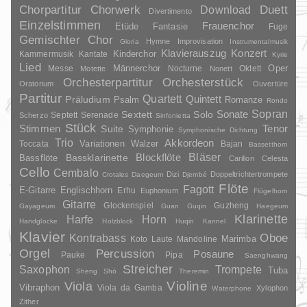
Duett
Chorpartitur
Chorwerk
Download
Divertimento
Einzelstimmen
Frauenchor
Fantasie
Etüde
Fuge
Gemischter Chor
Hymne
Improvisation
Gloria
Instrumentalmusik
Klavierauszug
Konzert
Kinderchor
Kammermusik
Kantate
Kyrie
Lied
Oper
Messe
Männerchor
Nocturne
Oktett
Motette
Nonett
Orchesterpartitur
Orchesterstück
Oratorium
Ouvertüre
Partitur
Quartett
Quintett
Präludium
Psalm
Romanze
Rondo
Sopran
Sonate
Solo
Sextett
Septett
Serenade
Scherzo
Sinfonietta
Stück
Stimmen
Suite
Tenor
Symphonie
Symphonische Dichtung
Trio
Akkordeon
Variationen
Toccata
Walzer
Bajan
Bassetthorn
Bläser
Blockflöte
Bassklarinette
Bassflöte
Carillon
Celesta
Cello
Cembalo
Dizi
Doppeltrichtertrompete
Crotales
Daegeum
Djembé
Flöte
Fagott
E-Gitarre
Englischhorn
Erhu
Euphonium
Flügelhorn
Gitarre
Glockenspiel
Guzheng
Gayageum
Guan
Guqin
Haegeum
Klarinette
Harfe
Horn
Handglocke
Holzblock
Huqin
Kannel
Klavier
Kontrabass
Oboe
Marimba
Laute
Mandoline
Koto
Orgel
Percussion
Posaune
Pauke
Pipa
Saenghwang
Streicher
Saxophon
Trompete
Tuba
Sheng
Shō
Theremin
Violine
Viola
Vibraphon
Viola da Gamba
Xylophon
Waterphone
Zither