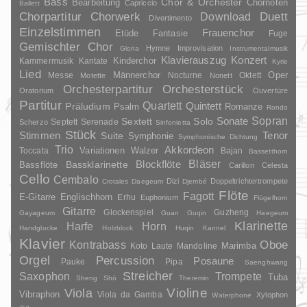
Bass
Chor & Orchester
Chornoten
Bearbeitung
Capriccio
Ballett
Duett
Chorpartitur
Chorwerk
Download
Divertimento
Einzelstimmen
Frauenchor
Fantasie
Etüde
Fuge
Gemischter Chor
Hymne
Improvisation
Gloria
Instrumentalmusik
Klavierauszug
Konzert
Kinderchor
Kammermusik
Kantate
Kyrie
Lied
Oper
Messe
Männerchor
Nocturne
Oktett
Motette
Nonett
Orchesterpartitur
Orchesterstück
Oratorium
Ouvertüre
Partitur
Quartett
Quintett
Präludium
Psalm
Romanze
Rondo
Sopran
Sonate
Solo
Sextett
Septett
Serenade
Scherzo
Sinfonietta
Stück
Stimmen
Suite
Tenor
Symphonie
Symphonische Dichtung
Trio
Akkordeon
Variationen
Toccata
Walzer
Bajan
Bassetthorn
Bläser
Blockflöte
Bassklarinette
Bassflöte
Carillon
Celesta
Cello
Cembalo
Dizi
Doppeltrichtertrompete
Crotales
Daegeum
Djembé
Flöte
Fagott
E-Gitarre
Englischhorn
Erhu
Euphonium
Flügelhorn
Gitarre
Glockenspiel
Guzheng
Gayageum
Guan
Guqin
Haegeum
Klarinette
Harfe
Horn
Handglocke
Holzblock
Huqin
Kannel
Klavier
Kontrabass
Oboe
Marimba
Laute
Mandoline
Koto
Orgel
Percussion
Posaune
Pauke
Pipa
Saenghwang
Streicher
Saxophon
Trompete
Tuba
Sheng
Shō
Theremin
Violine
Viola
Vibraphon
Viola da Gamba
Xylophon
Waterphone