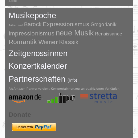
Zither
Musikepoche
Barock
Expressionismus
Gregorianik
Akkadzeit
neue Musik
Impressionismus
Renaissance
Romantik
Wiener Klassik
Zeitgenossinnen
Konzertkalender
Partnerschaften
(Info)
Als Amazon-Partner verdient Komponistinnen.org an qualifizierten Verkäufen.
Donate