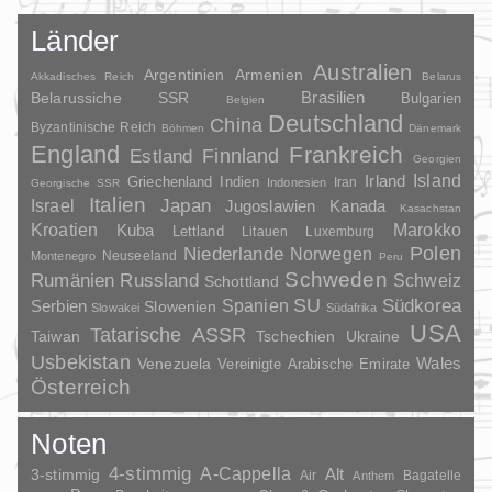
Länder
Australien
Argentinien
Armenien
Akkadisches Reich
Belarus
Brasilien
Belarussiche SSR
Bulgarien
Belgien
Deutschland
China
Byzantinische Reich
Böhmen
Dänemark
England
Frankreich
Finnland
Estland
Georgien
Irland
Island
Griechenland
Indien
Indonesien
Iran
Georgische SSR
Italien
Japan
Israel
Jugoslawien
Kanada
Kasachstan
Kroatien
Marokko
Kuba
Lettland
Litauen
Luxemburg
Polen
Niederlande
Norwegen
Neuseeland
Montenegro
Peru
Schweden
Rumänien
Russland
Schweiz
Schottland
SU
Spanien
Südkorea
Serbien
Slowenien
Slowakei
Südafrika
USA
Tatarische ASSR
Taiwan
Tschechien
Ukraine
Usbekistan
Wales
Venezuela
Vereinigte Arabische Emirate
Österreich
Noten
4-stimmig
A-Cappella
3-stimmig
Alt
Air
Bagatelle
Anthem